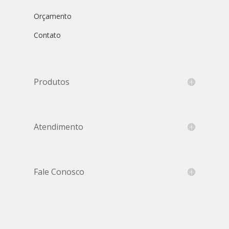
Orçamento
Contato
Produtos
Atendimento
Fale Conosco