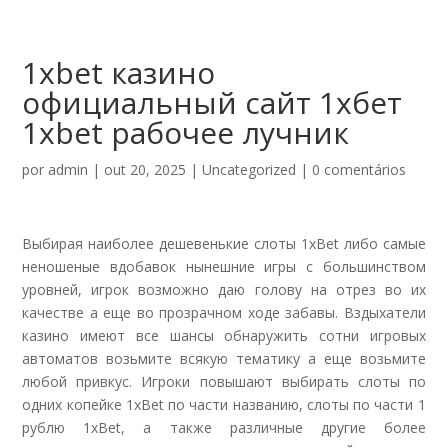
1xbet казино
официальный сайт 1хбет
1xbet рабочее лучник
por
admin
|
out 20, 2025
|
Uncategorized
|
0 comentários
Выбирая наиболее дешевенькие слоты 1xBet либо самые
неношеные вдобавок нынешние игры с большинством
уровней, игрок возможно даю голову на отрез во их
качестве а еще во прозрачном ходе забавы. Вздыхатели
казино имеют все шансы обнаружить сотни игровых
автоматов возьмите всякую тематику а еще возьмите
любой привкус. Игроки повышают выбирать слоты по
одних копейке 1xBet по части названию, слоты по части 1
рублю 1xBet, а также различные другие более