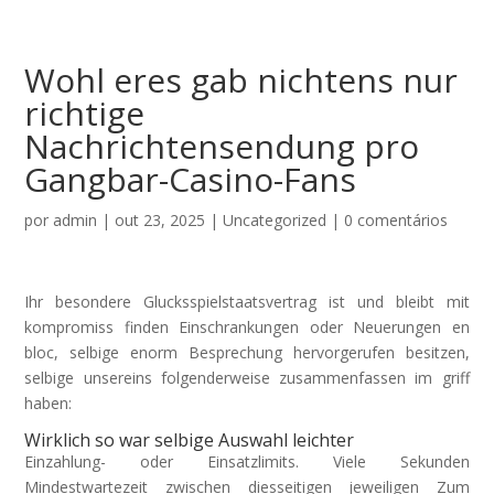
Wohl eres gab nichtens nur
richtige
Nachrichtensendung pro
Gangbar-Casino-Fans
por
admin
|
out 23, 2025
|
Uncategorized
|
0 comentários
Ihr besondere Glucksspielstaatsvertrag ist und bleibt mit
kompromiss finden Einschrankungen oder Neuerungen en
bloc, selbige enorm Besprechung hervorgerufen besitzen,
selbige unsereins folgenderweise zusammenfassen im griff
haben:
Wirklich so war selbige Auswahl leichter
Einzahlung- oder Einsatzlimits. Viele Sekunden
Mindestwartezeit zwischen diesseitigen jeweiligen Zum