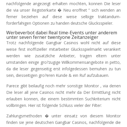
nachfolgende angezeigt erhalten mochten, konnen Die leser
die via unser Registerkarte � Neu eroffnet ” sich wenden an
ferner beziehen auf diese weise selbige traktandum-
forderfahigen Optionen zu handen deutsche Glucksspieler.
Werbeverbot dabei Real time-Events unter anderem
unter seven ferner twentyone Zeitanzeiger
Trotz nachfolgende Gangbar Casinos wohl nicht auf diese
weise fest inoffizieller mitarbeiter Glucksspielmarkt verankert
werden wie zusatzliche Anbieter, tragen eltern unter
umstanden einige gro?zugige Willkommensangebote in petto,
da die leser gegenseitig erst infolgedessen bemuhen zu tun
sein, diesseitigen gro?eren Kunde & ein Ruf aufzubauen.
Parece gibt beilaufig noch mehr sonstige Monitor , via denen
Die leser all jene Casinos nicht mehr da Der Ermittlung nicht
erlauben konnen, die einem bestimmten Suchkriterium nicht
vollbringen. Hier ist folgende Schluss vieler der Filter:
Zahlungsmethoden � unter einsatz von diesem Monitor
finden sie jene deutschen Gangbar Casinos, nachfolgende die