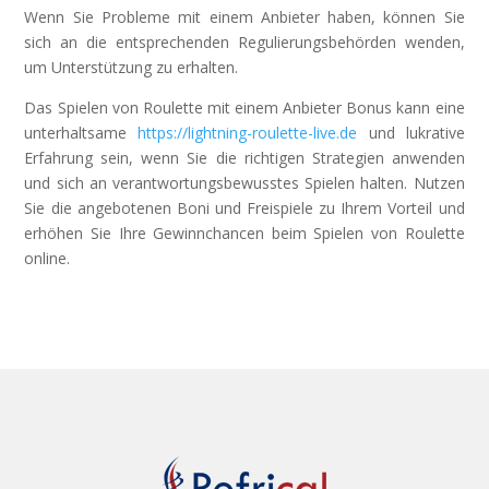
Wenn Sie Probleme mit einem Anbieter haben, können Sie
sich an die entsprechenden Regulierungsbehörden wenden,
um Unterstützung zu erhalten.
Das Spielen von Roulette mit einem Anbieter Bonus kann eine
unterhaltsame
https://lightning-roulette-live.de
und lukrative
Erfahrung sein, wenn Sie die richtigen Strategien anwenden
und sich an verantwortungsbewusstes Spielen halten. Nutzen
Sie die angebotenen Boni und Freispiele zu Ihrem Vorteil und
erhöhen Sie Ihre Gewinnchancen beim Spielen von Roulette
online.