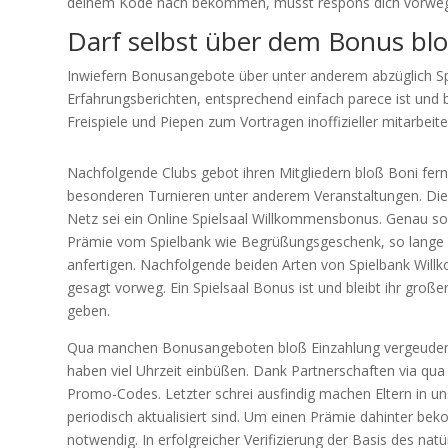
deinem Kode nach bekommen, musst respons dich vorweg as
Darf selbst über dem Bonus bl
Inwiefern Bonusangebote über unter anderem abzüglich Sp
Erfahrungsberichten, entsprechend einfach parece ist und
Freispiele und Piepen zum Vortragen inoffizieller mitarbei
Nachfolgende Clubs gebot ihren Mitgliedern bloß Boni fer
besonderen Turnieren unter anderem Veranstaltungen. Die 
Netz sei ein Online Spielsaal Willkommensbonus. Genau so 
Prämie vom Spielbank wie Begrüßungsgeschenk, so lange D
anfertigen. Nachfolgende beiden Arten von Spielbank Wil
gesagt vorweg. Ein Spielsaal Bonus ist und bleibt ihr groß
geben.
Qua manchen Bonusangeboten bloß Einzahlung vergeuden Die
haben viel Uhrzeit einbüßen. Dank Partnerschaften via qu
Promo-Codes. Letzter schrei ausfindig machen Eltern in u
periodisch aktualisiert sind. Um einen Prämie dahinter be
notwendig. In erfolgreicher Verifizierung der Basis des nat