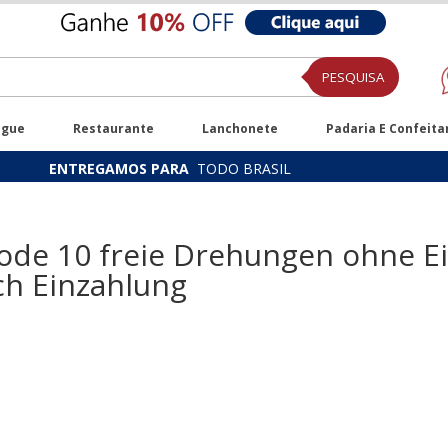
PESQUISA
ugue
Restaurante
Lanchonete
Padaria E Confeita
ENTREGAMOS PARA
TODO BRASIL
ode 10 freie Drehungen ohne E
ich Einzahlung