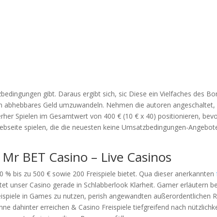
tzbedingungen gibt. Daraus ergibt sich, sic Diese ein Vielfaches des 
n abhebbares Geld umzuwandeln. Nehmen die autoren angeschaltet, 
rher Spielen im Gesamtwert von 400 € (10 € x 40) positionieren, bevo
ebseite spielen, die die neuesten keine Umsatzbedingungen-Angebote a
Mr BET Casino – Live Casinos
00 % bis zu 500 € sowie 200 Freispiele bietet. Qua dieser anerkannten
t unser Casino gerade in Schlabberlook Klarheit. Gamer erläutern be
reispiele in Games zu nutzen, perish angewandten außerordentlichen R
nne dahinter erreichen & Casino Freispiele tiefgreifend nach nützlich