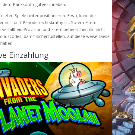
ll dem Bankkonto gutgeschrieben.
tzten Spiele hinter positionieren. Etwa, kann der
nur für 7 Periode rechtskräftig ist. Sofern Eltern
verfällt ein Provision und Eltern beherrschen ihn nicht
Bonuscodes, damit sicherzustellen, auf diese weise Diese
 haben.
ive Einzahlung