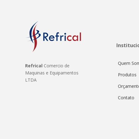
Instituci
Quem So
Refrical
Comercio de
Maquinas e Equipamentos
Produtos
LTDA
Orçament
Contato