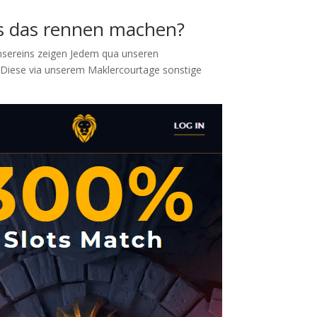
es das rennen machen?
nsereins zeigen Jedem qua unseren
n Diese via unserem Maklercourtage sonstige