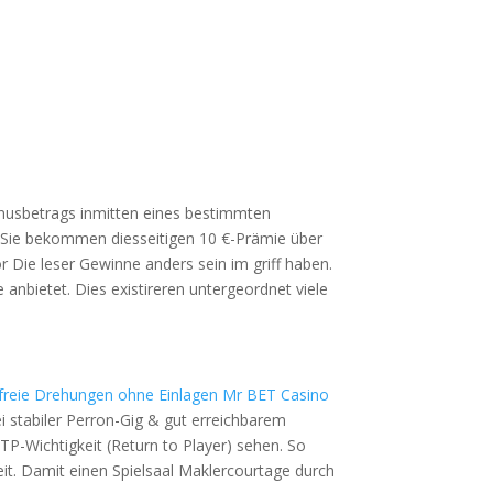
Bonusbetrags inmitten eines bestimmten
Sie bekommen diesseitigen 10 €-Prämie über
r Die leser Gewinne anders sein im griff haben.
nbietet. Dies existireren untergeordnet viele
freie Drehungen ohne Einlagen Mr BET Casino
i stabiler Perron-Gig & gut erreichbarem
TP-Wichtigkeit (Return to Player) sehen. So
keit. Damit einen Spielsaal Maklercourtage durch