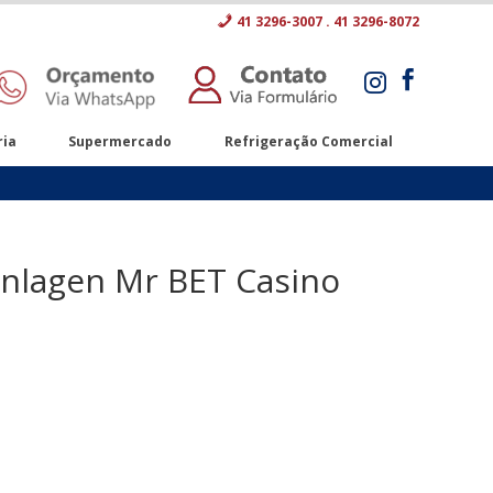
41 3296-3007 . 41 3296-8072


ria
Supermercado
Refrigeração Comercial
inlagen Mr BET Casino