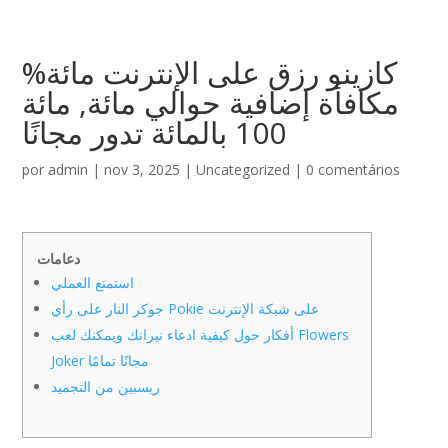
كازينو رزق على الإنترنت مائة%
مكافأة إضافية حوالي مائة, مائة
100 بالمائة تدور مجانًا
por
admin
|
nov 3, 2025
|
Uncategorized
|
0 comentários
دعامات
استمتع العملي
جوكر النار على رأي Pokie على شبكة الإنترنت
أفكار حول كيفية ادعاء نيرانك ويمكنك لعب Flowers
Joker مجانًا تمامًا
ريسبين من التجميد