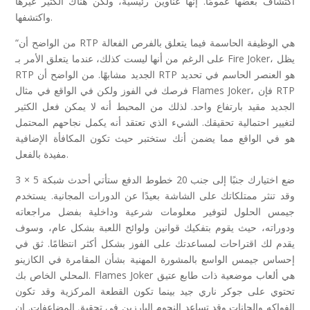
اكتشاف بعضها عمومًا. إنها عناوين رئيسية، ولكن هناك الكثير غيرها
واكتشفها.
“من الواضح أن RTP هي الوظيفة الحاسمة فيما يتعلق بالفرص الفعالة
على الرغم من أنها ليست كذلك، عندما يتعلق الأمر بـ Fire Joker، يظل
RTP الجديد مشابهًا. من الواضح أن RTP هو العنصر الحاسم في تحديد
فرصك في الفوز ولكن في الواقع في مثال Flames Joker، فإن RTP
الجديد مقيد بارتفاع واحد. لذلك من المحبط أنه لا يمكن فعل الكثير
لتغيير احتمالية تحقيقك. الشيء الذي تعتقد أنه يكمل نجاحهم المحتمل
هو في الواقع مما يضمن أنك ستختبر حيث تكون المكافأة الإضافية
مفيدة بالفعل.
ضع اختيارك جنبًا إلى جنب 20 خطوط الدفع ستأتي أحدث شبكة 5 × 3
وقد تنثر ممتلكاتك على الشاشة بعيدًا عن الدورات المجانية. يستخدم
جيمس الحلول لتوفير معلومات شرعية وداخلية بفضل مراجعاته
ودوراته، حيث يقوم بتفكيك قوانين ولوائح اللعبة بشكل عام، وسوف
يقدم لك اقتراحات لمساعدتك على الفوز بشكل أكثر انتظامًا. ثق في
إحساس جيمس الواسع بالمشورة المهنية بشأن المقامرة في الكازينو
المحلي الخاص بك. Flames Joker هي ألعاب موضعية ذات طابع عتيق
تحتوي على جوكر ناري جيد بينما تكون القطعة المركزية وقد تكون
الفواكه والحانات وقد تساعد النجوم البارزين في تحقيق المضاعفات. إن