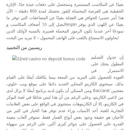
بعيدًا عن المكاسب المستمرة وستحصل على دفعات جيدة جدًا. الإثارة
الحقيقية هي الفرصة المحتملة للفوز بحصتك لمدة 800 دقيقة – الآن
هذا أمر حسي! الحوافز هي العجلة بعيدًا عن المضاعفات التي توفر ما
يصل إلى 10 أضعاف المكاسب وRespin بعيدًا عن اللهب الذي يوفر
نموذجًا آخر عندما تكون الرموز المحملة قصيرة. بالنسبة لأولئك الذين
يحاولون الاستمتاع باللعب على الهاتف المحمول – لا مزيد من البحث!
ريسبين من التجميد
إن جدول التسليم
المطول يحثك على
الاستمرار في
العودة للحصول على المزيد من المتعة بينما يكافئك أيضًا على القيام
بذلك. سيحتوي الكازينو المحلي الجديد دائمًا على موقع ويب خلوي،
ومن الممكن أن يكون لديه برنامج أيضًا. لا يزال لدى Baccarat معجبين
من لاعبي الكازينو، وعلى الرغم من أن هذا ليس شائعًا في لعبة البوكر
في الكازينو، إلا أن الكازينوهات ستحتوي في الواقع على بعض العلامات
التجارية للعبة. أحد الأسباب وراء عدم توفر هذا الخيار في كثير من
الأحيان هو حقيقة وجود بعض أنواع القمار فقط. ستوفر ألعاب معينة
القدرة على الحصول على جوائز كبرى أكبر، على الرغم من سهولة