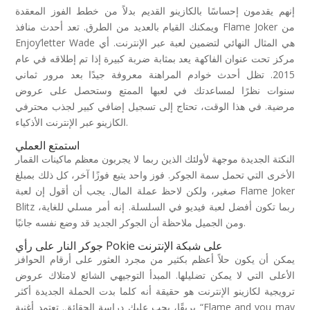
إنهم يقدمون إحساسًا بالكازينو القديم بدلاً من خطط الفوز المعقدة
ويمكنك القيام بالعديد من الطرق. تعد أحدث منافذ Flame Joker من
Enjoy’letter Wade هي المثال النهائي لتضمين لعبة عبر الإنترنت. أي
مركز تحت عنوان الفاكهة يعد بمثابة ضربة كبيرة إذا تم إطلاقه في عام
2015. تظل أحدث خوادم المراهنة معروفة جيدًا بعد مرور ثماني
سنوات نظرًا لمساعدتك في لعبها الممتع وستحصل على عروض
مرضية.
في هذا الوقت، تحتاج إلى تسجيل إضافي كبير لجذب محترفي
الكازينو عبر الإنترنت الأذكياء.
استمتع العملي
النكتة الجديدة موجهة لأولئك الذين ربما لا يجربون معظم ماكينات القمار
الأخرى التي تحمل سمة الجوكر. فوز واحد يتبع فوزًا آخر، كل ذلك بمبلغ
صغير، ولكن لاحظ عملة المال. يجب أن أقول إن لعبة Flame Joker
Blitz ربما تكون أفضل لعبة فيديو في السلسلة. إنه أمر مسلي للغاية،
ومن الجميل ملاحظة أن الجوكر الجديد قد وضع نفسه جانبًا.
جوكر النار على رأي Pokie على شبكة الإنترنت
يمكن أن يكون حلاً أعظم بكثير من مجرد العثور على أرقام الحوافز
الأعلى التي لا يمكن تضليلها. المبدأ التوجيهي الشائع لامتلاك عروض
ترويجية لكازينو الإنترنت هو حقيقة أنه كلما بدت الحملة الجديدة أكثر
بريقًا، يجب عليك دراسة الحقائق. تعتمد أغنية “Flame and you may