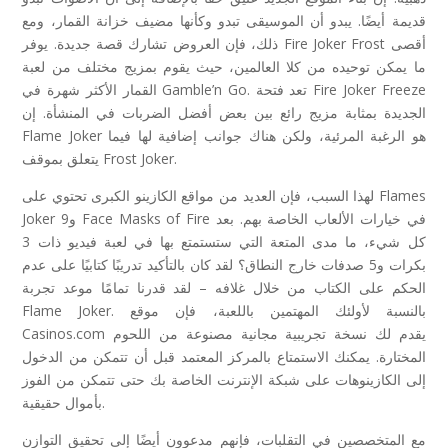
قديمة أيضًا. يبدو أن الموسيقى تبدو وكأنها مضيف خزانة القمار، ومع
ذلك، فإن العروض تشارك قصة جديدة. يوفر Fire Joker Frost أقصى
ما يمكن توحيده من كلا العالمين، حيث يقوم بمزيج مختلف من لعبة
القمار الأكثر شهرة في Gamble’n Go. تعد فتحة Fire Joker Freeze
الجديدة بمثابة مزيج رائع بين بعض أفضل الضربات في المنشأة. إن
Flame Joker هو الرغبة المرئية، ولكن هناك جوانب إضافية لها فيما
يتعلق بموقف Frost Joker.
لهذا السبب، فإن العديد من مواقع الكازينو الكبرى تحتوي على Flames
Joker و9 Face Masks of Fire في خيارات الألعاب الخاصة بهم. بعد
كل شيء، ما مدى المتعة التي ستستمتع بها في لعبة فيديو ذات 3
بكرات و5 صدفات خارج النطاق؟ لقد كان بالتأكيد تدريبًا كتابيًا على عدم
الحكم على الكتاب من خلال غلافه – لقد قدرنا تمامًا موعد تجربة
Flame Joker. بالنسبة لأولئك المهتمين باللعبة، فإن موقع
Casinos.com يقدم لك نسخة تجريبية مجانية مصنوعة من اللحوم
المختارة. يمكنك الاستمتاع بالمركز المعتمد قبل أن تتمكن من الدخول
إلى الكازينوهات على شبكة الإنترنت الخاصة بك حتى تتمكن من الفوز
بأموال حقيقية.
مع المتخصصين في التقلبات، فإنهم مدعوون أيضًا إلى تحقيق التوازن