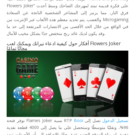
Flowers Joker” على فكرة قديمة تمتد لمهرجك الضاحك وسط أحدث
فرق النار، مما يرمز إلى المشاعر الشخصية الناتجة عن السعادة
والغضب. يتم تحديد معظم هذه الألعاب عبر الإنترنت من Microgaming
في الواقع من خلال الحد الأقصى من الانتصارات المرتفعة إلى حد ما
وقد يكون لديك عائد ربح منخفض جدًا بشكل مخيب للآمال.
أفكار حول كيفية ادعاء نيرانك ويمكنك لعب Flowers Joker
مجانًا تمامًا
Booi تسجيل الدخول
تصل إلى
توفر فتحة Flames Joker نسبة RTP
96%، وتقلبًا متوسطًا وستحصل على ما يصل إلى 4000 قطعة نقدية
ذهبية. إن بناء الموقع الجديد عتيق حقًا بالإضافة إلى أن الأصوات تبدو