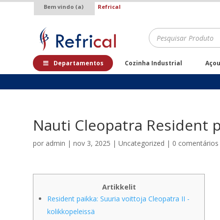
Bem vindo (a)
Refrical
.
Pesquisar
produtos
Departamentos
Cozinha Industrial
Aço
Nauti Cleopatra Resident pa
por
admin
|
nov 3, 2025
|
Uncategorized
|
0 comentários
Artikkelit
Resident paikka: Suuria voittoja Cleopatra II -
kolikkopeleissä