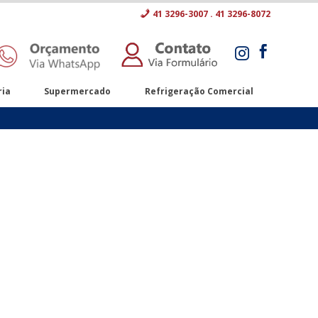
41 3296-3007 . 41 3296-8072


ria
Supermercado
Refrigeração Comercial