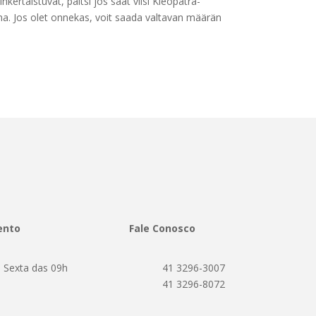
kertaistuvat, paitsi jos saat viisi Kleopatra-
kana. Jos olet onnekas, voit saada valtavan määrän
ento
Fale Conosco
 Sexta das 09h
41 3296-3007
h
41 3296-8072