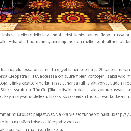
 kokevat pelin todella käytännölliseksi. Minimipanos Kleopatrassa on
njalle. Ehkä olet huomannut, minimipanos on melko kohtuullinen uude
n kasinopeli, jossa on tunnettu egyptiläinen teema ja 20 tai enemmän v
essa Cleopatra II -kuvakkeessa on suurempien voittojen lisäksi wild-m
toja. Sfinksi-scatter-merkit missä tahansa rullilla aktivoivat uuden Fr
 Sfinksi-symbolia. Tämän jälkeen lisäkierroksella aktivoituu kasvava k
kset käynnistyvät uudelleen. Lisäksi kuvakkeiden tuotot ovat korkeamm
emmat muutokset paljastuvat, vaikka yleiset tunneominaisuudet pysyi
män kuin missään toisessa Kleopatra-pelissä.
 vaakasuunnassa ruudukon keskellä.