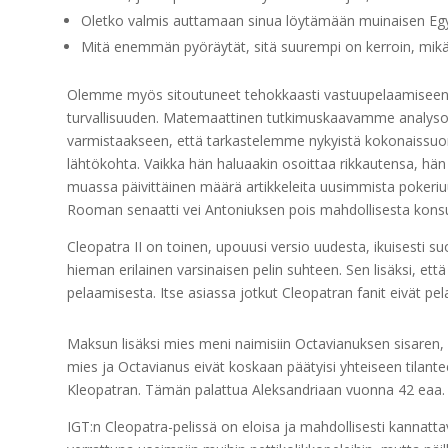
Oletko valmis auttamaan sinua löytämään muinaisen Egy
Mitä enemmän pyöräytät, sitä suurempi on kerroin, mikä 
Olemme myös sitoutuneet tehokkaasti vastuupelaamiseen j
turvallisuuden. Matemaattinen tutkimuskaavamme analysoi
varmistaakseen, että tarkastelemme nykyistä kokonaissuoritu
lähtökohta. Vaikka hän haluaakin osoittaa rikkautensa, hän o
muassa päivittäinen määrä artikkeleita uusimmista pokeriuutis
Rooman senaatti vei Antoniuksen pois mahdollisesta konsula
Cleopatra II on toinen, upouusi versio uudesta, ikuisesti s
hieman erilainen varsinaisen pelin suhteen. Sen lisäksi, ett
pelaamisesta. Itse asiassa jotkut Cleopatran fanit eivät pel
Maksun lisäksi mies meni naimisiin Octavianuksen sisaren,
mies ja Octavianus eivät koskaan päätyisi yhteiseen tilant
Kleopatran. Tämän palattua Aleksandriaan vuonna 42 eaa. K
IGT:n Cleopatra-pelissä on eloisa ja mahdollisesti kannattav