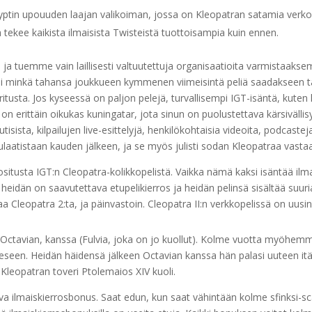
ptin upouuden laajan valikoiman, jossa on Kleopatran satamia verk
tekee kaikista ilmaisista Twisteistä tuottoisampia kuin ennen.
a tuemme vain laillisesti valtuutettuja organisaatioita varmistaak
 minkä tahansa joukkueen kymmenen viimeisintä peliä saadakseen t
sta. Jos kyseessä on paljon pelejä, turvallisempi IGT-isäntä, kuten ka
n erittäin oikukas kuningatar, jota sinun on puolustettava kärsivällisy
ista, kilpailujen live-esittelyjä, henkilökohtaisia ​​videoita, podcastej
atistaan ​​kauden jälkeen, ja se myös julisti sodan Kleopatraa vasta
uositusta IGT:n Cleopatra-kolikkopelistä. Vaikka nämä kaksi isäntää il
ä heidän on saavutettava etupelikierros ja heidän pelinsä sisältää suuri
aa Cleopatra 2:ta, ja päinvastoin. Cleopatra II:n verkkopelissä on uusi
 Octavian, kanssa (Fulvia, joka on jo kuollut). Kolme vuotta myöhemm
eeseen. Heidän häidensä jälkeen Octavian kanssa hän palasi uuteen itär
leopatran toveri Ptolemaios XIV kuoli.
a ilmaiskierrosbonus. Saat edun, kun saat vähintään kolme sfinksi-scatt