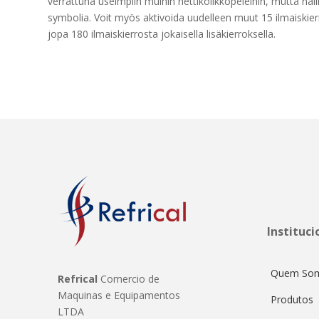
verrattuna useimpiin muihin nettikolikkopeleihin, mutta näill
symbolia. Voit myös aktivoida uudelleen muut 15 ilmaiskierro
jopa 180 ilmaiskierrosta jokaisella lisäkierroksella.
Instituci
Quem So
Refrical
Comercio de
Maquinas e Equipamentos
Produtos
LTDA