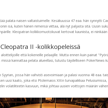
ttää palata naisen valtaistuimelle. Kesäkuussa 47 eaa. hän synnytti Ca
onin isä, kuten hänen nimensä viittaa, älä nyt paljasta sitä. Uusin suk
pärille.
Kleopatran kolikkomuotokuvat kertovat kauniista, ei niinkään
Cleopatra II -kolikkopeleissä
ittelijoille että kokeneille pelaajille. Mutta ennen kuin painat "Pyörä
ma, missä kannattaa pelata alueellasi, tutustu täydelliseen PokerNews-k
 Syyrian, jossa hän vahvisti asevoimiaan ja palasi vuonna 48 eaa. ta
en uusi kaato, joka etsi Ptolemaios XIII:n turvapaikkaa Pelusiumissa,
elin volatiliteetin kasvuun, mikä johtaa uusien voittojen määrän väh