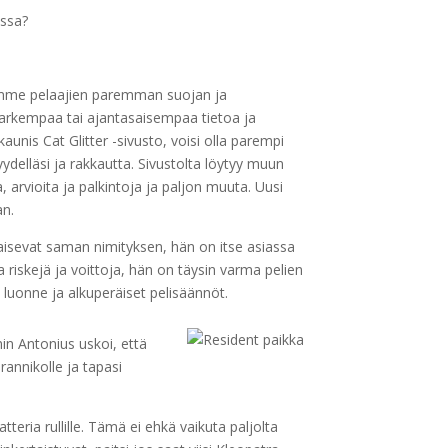
ossa?
semme pelaajien paremman suojan ja
arkempaa tai ajantasaisempaa tietoa ja
unis Cat Glitter -sivusto, voisi olla parempi
ydelläsi ja rakkautta. Sivustolta löytyy muun
a, arvioita ja palkintoja ja paljon muuta. Uusi
an.
maisevat saman nimityksen, hän on itse asiassa
a riskejä ja voittoja, hän on täysin varma pelien
n luonne ja alkuperäiset pelisäännöt.
in Antonius uskoi, että
annikolle ja tapasi
eria rullille. Tämä ei ehkä vaikuta paljolta