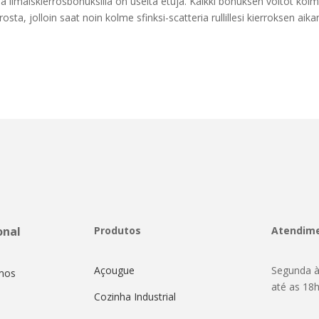
ä ilmaiskierrosbonuksilla on useita etuja. Kaikki bonuksen voitot kolmin
sta, jolloin saat noin kolme sfinksi-scatteria rullillesi kierroksen ai
onal
Produtos
Atendim
Açougue
Segunda à
mos
até as 18
Cozinha Industrial