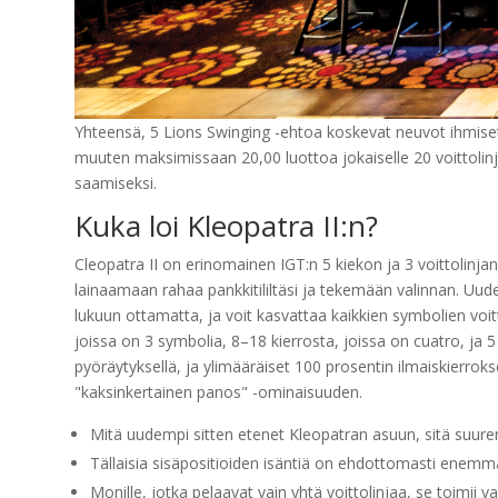
Yhteensä, 5 Lions Swinging -ehtoa koskevat neuvot ihmiset
muuten maksimissaan 20,00 luottoa jokaiselle 20 voittoli
saamiseksi.
Kuka loi Kleopatra II:n?
Cleopatra II on erinomainen IGT:n 5 kiekon ja 3 voittolinja
lainaamaan rahaa pankkitililtäsi ja tekemään valinnan. Uud
lukuun ottamatta, ja voit kasvattaa kaikkien symbolien voit
joissa on 3 symbolia, 8–18 kierrosta, joissa on cuatro, ja 5
pyöräytyksellä, ja ylimääräiset 100 prosentin ilmaiskierro
"kaksinkertainen panos" -ominaisuuden.
Mitä uudempi sitten etenet Kleopatran asuun, sitä suur
Tällaisia ​​sisäpositioiden isäntiä on ehdottomasti enem
Monille, jotka pelaavat vain yhtä voittolinjaa, se toimii