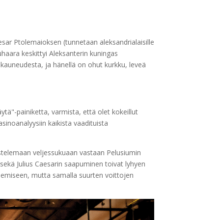
esar Ptolemaioksen (tunnetaan aleksandrialaisille
uhaara keskittyi Aleksanterin kuningas
 kauneudesta, ja hänellä on ohut kurkku, leveä
ytä"-painiketta, varmista, että olet kokeillut
asinoanalyysiin kaikista vaadituista
istelemaan veljessukuaan vastaan ​​Pelusiumin
 sekä Julius Caesarin saapuminen toivat lyhyen
enemiseen, mutta samalla suurten voittojen