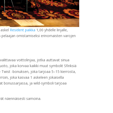
 askel
Resident paikka
1,00 yhdelle linjalle,
n pelaajan omistamiseksi erinomaisten varojen
alittavaa voittolinjaa, jotka auttavat sinua
uoto, joka korvaa kaikki muut symbolit Sfinksiä
ee Twist -bonuksen, joka tarjoaa 5–15 kierrosta,
erroin, joka kasvaa 1 askeleen jokaisella
at bonussarjassa, ja wild-symboli tarjoaa
vät näennäisesti samoina.