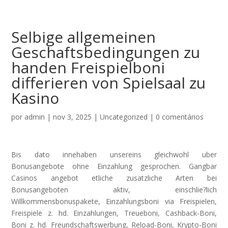
Selbige allgemeinen
Geschaftsbedingungen zu
handen Freispielboni
differieren von Spielsaal zu
Kasino
por
admin
|
nov 3, 2025
|
Uncategorized
|
0 comentários
Bis dato innehaben unsereins gleichwohl uber
Bonusangebote ohne Einzahlung gesprochen. Gangbar
Casinos angebot etliche zusatzliche Arten bei
Bonusangeboten aktiv, einschlie?lich
Willkommensbonuspakete, Einzahlungsboni via Freispielen,
Freispiele z. hd. Einzahlungen, Treueboni, Cashback-Boni,
Boni z. hd. Freundschaftswerbung, Reload-Boni, Krypto-Boni