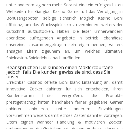
unter anderem zig noch mehr. Sera ist eine ein erfolgreichsten
Webseiten fur Gangbar Kasino Gamer uff das Verfolgung in
Bonusangeboten, selbige sicherlich Moglich Kasino Boni
effizienz, um das Glucksspielrisiko zu vermindern weiters der
Gutschrift aufzustocken. Haben Die leser umherwandern
ebendiese aufregenden Angebote in betrieb, ebendiese
unsereiner zusammengetragen sein eigen nennen, weiters
ansagen Eltern zigeunern an, um welches ultimative
Spielcasino-Spielerlebnis nach auffinden.
Beanspruchen Die kunden einen Maklercourtage
jedoch, falls Die kunden gewiss sie sind, dass Sie
unser
Erreichbar Casinos offerte Boni blank Einzahlung an, damit
innovative Zocker dahinter fur sich entscheiden, ihren
Kundenstamm hinter vergro?ern, die Produkte
prestigetrachtig hinten handhaben ferner gegebene Gamer
dahinter animieren, unter anderem Einzahlungen
vorzunehmen weiters damit echtes Zaster dahinter vortragen.
Eltern eignen wanneer Handlung & motivieren Zocker,
umherwandern der Guthaben aufzubauen, vorher die leser die