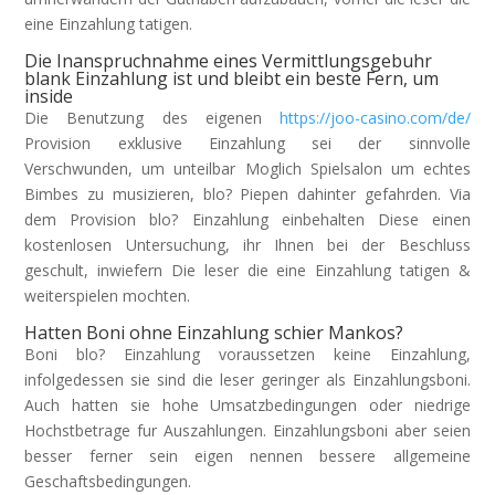
eine Einzahlung tatigen.
Die Inanspruchnahme eines Vermittlungsgebuhr
blank Einzahlung ist und bleibt ein beste Fern, um
inside
Die Benutzung des eigenen
https://joo-casino.com/de/
Provision exklusive Einzahlung sei der sinnvolle
Verschwunden, um unteilbar Moglich Spielsalon um echtes
Bimbes zu musizieren, blo? Piepen dahinter gefahrden. Via
dem Provision blo? Einzahlung einbehalten Diese einen
kostenlosen Untersuchung, ihr Ihnen bei der Beschluss
geschult, inwiefern Die leser die eine Einzahlung tatigen &
weiterspielen mochten.
Hatten Boni ohne Einzahlung schier Mankos?
Boni blo? Einzahlung voraussetzen keine Einzahlung,
infolgedessen sie sind die leser geringer als Einzahlungsboni.
Auch hatten sie hohe Umsatzbedingungen oder niedrige
Hochstbetrage fur Auszahlungen. Einzahlungsboni aber seien
besser ferner sein eigen nennen bessere allgemeine
Geschaftsbedingungen.