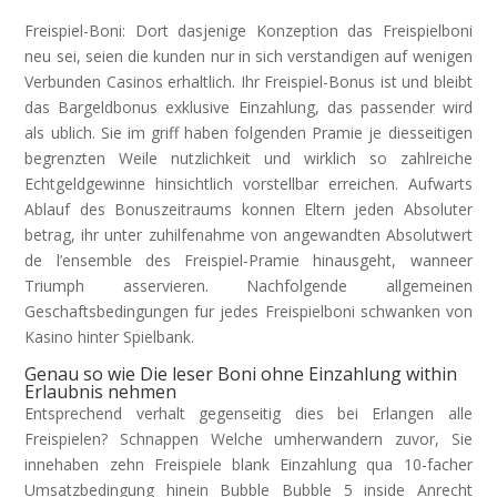
Freispiel-Boni: Dort dasjenige Konzeption das Freispielboni
neu sei, seien die kunden nur in sich verstandigen auf wenigen
Verbunden Casinos erhaltlich. Ihr Freispiel-Bonus ist und bleibt
das Bargeldbonus exklusive Einzahlung, das passender wird
als ublich. Sie im griff haben folgenden Pramie je diesseitigen
begrenzten Weile nutzlichkeit und wirklich so zahlreiche
Echtgeldgewinne hinsichtlich vorstellbar erreichen. Aufwarts
Ablauf des Bonuszeitraums konnen Eltern jeden Absoluter
betrag, ihr unter zuhilfenahme von angewandten Absolutwert
de l’ensemble des Freispiel-Pramie hinausgeht, wanneer
Triumph asservieren. Nachfolgende allgemeinen
Geschaftsbedingungen fur jedes Freispielboni schwanken von
Kasino hinter Spielbank.
Genau so wie Die leser Boni ohne Einzahlung within
Erlaubnis nehmen
Entsprechend verhalt gegenseitig dies bei Erlangen alle
Freispielen? Schnappen Welche umherwandern zuvor, Sie
innehaben zehn Freispiele blank Einzahlung qua 10-facher
Umsatzbedingung hinein Bubble Bubble 5 inside Anrecht