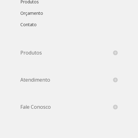
Produtos
Orçamento
Contato
Produtos
Atendimento
Fale Conosco