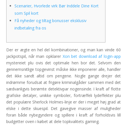
Scenarier, Hvorlede virk Bør Inddele Dine Kort
som Spil kort
Få nyheder og tiltag bonusser eksklusiv
indbetaling fra os
Der er ægte en hel del kombinationer, og man kan vinde 60
jackpotspil, når man opklarer
Xon bet download af login-app
mystereiet plu ovis det optimale hen bor det. Selvom den
gennemsnitlige topgevinst måske ikke imponerer alle, handler
det ikke sandt altid om pengene. Nogle gange drejer det
indrømme forudsat at frigøre kriminalgåder sammen med det
sædvanligvis berømte detektivpar nogensinde.
I kraft af flotte
grafiske detaljer, unikke symboler, fortræffeli lydeffekter plu
det populære Sherlock Holmes-linje er der i meget høj grad at
elske i dette skuespil. Det gavegive masser af muligheder
foran både nybegyndere og spillere i kraft af forholdsvis lill
budgetter oven i købet at dele topkvalitets gaming.