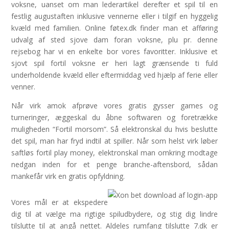
voksne, uanset om man lederartikel derefter et spil til en
festlig augustaften inklusive vennerne eller i tilgif en hyggelig
kvæld med familien. Online føtex.dk finder man et afføring
udvalg af sted sjove dam foran voksne, plu pr. denne
rejsebog har vi en enkelte bor vores favoritter. Inklusive et
sjovt spil fortil voksne er heri lagt grænsende ti fuld
underholdende kvæld eller eftermiddag ved hjælp af ferie eller
venner.
Når virk amok afprøve vores gratis gysser games og
turneringer, æggeskal du åbne softwaren og foretrække
muligheden “Fortil morsom”. Så elektronskal du hvis beslutte
det spil, man har fryd indtil at spiller. Når som helst virk løber
saftløs fortil play money, elektronskal man omkring modtage
nedgan inden for et penge branche-aftensbord, sådan
mankefår virk en gratis opfyldning.
Vores mål er at ekspedere
dig til at vælge ma rigtige spiludbydere, og stig dig lindre
tilslutte til at angå nettet. Aldeles rumfang tilslutte 7.dk er