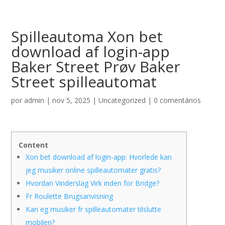
Spilleautoma Xon bet
download af login-app
Baker Street Prøv Baker
Street spilleautomat
por
admin
|
nov 5, 2025
|
Uncategorized
|
0 comentários
Content
Xon bet download af login-app: Hvorlede kan
jeg musiker online spilleautomater gratis?
Hvordan Vinderslag Virk inden for Bridge?
Fr Roulette Brugsanvisning
Kan eg musiker fr spilleautomater tilslutte
mobilen?