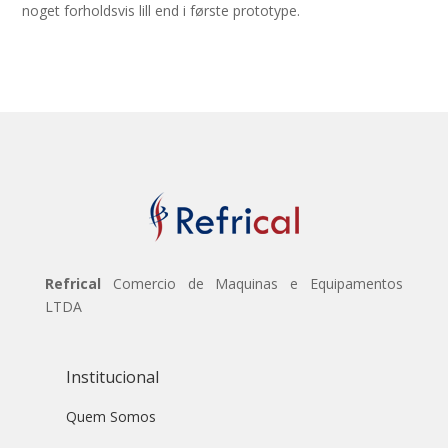
noget forholdsvis lill end i første prototype.
Refrical
Comercio de Maquinas e Equipamentos
LTDA
Institucional
Quem Somos