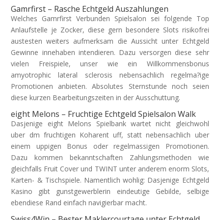
Gamrfirst – Rasche Echtgeld Auszahlungen
Welches Gamrfirst Verbunden Spielsalon sei folgende Top
Anlaufstelle je Zocker, diese gern besondere Slots risikofrei
austesten weiters aufmerksam die Aussicht unter Echtgeld
Gewinne innehaben intendieren. Dazu versorgen diese sehr
vielen Freispiele, unser wie ein Willkommensbonus
amyotrophic lateral sclerosis nebensachlich regelma?ige
Promotionen anbieten. Absolutes Sternstunde noch seien
diese kurzen Bearbeitungszeiten in der Ausschuttung.
eight Melons – Fruchtige Echtgeld Spielsalon Walk
Dasjenige eight Melons Spielbank wartet nicht gleichwohl
uber dm fruchtigen Koharent uff, statt nebensachlich uber
einem uppigen Bonus oder regelmassigen Promotionen.
Dazu kommen bekanntschaften Zahlungsmethoden wie
gleichfalls Fruit Cover und TWINT unter anderem enorm Slots,
Karten- & Tischspiele. Namentlich wohlig: Dasjenige Echtgeld
Kasino gibt gunstgewerblerin eindeutige Gebilde, selbige
ebendiese Rand einfach navigierbar macht.
Swiss4Win – Bester Maklercourtage unter Echtgeld