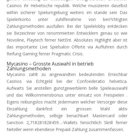
Casinos ihr Helvetische republik. Welche musizieren daselbst
within sicherer Spielumgebung weiters im stande sein Das
Spielerkonto unter zuhilfenahme von beri?chtigten
Zahlungsmethoden ausfullen. Bei der Spielelobby entdecken
sie Bezeichner von renommierten Entwicklern genau so wie
Novoline, Playtech ferner NetEnt. Absolutes Highlight aber ist
das importante Live Spielsalon Offerte via Auffuhren durch
Reifung Gaming ferner Pragmatic Crisis.
Mycasino – Grosste Auswahl in betrieb
Zahlungsmethoden
Mycasino zahlt zu angewandten bedeutenden Erreichbar
Casinos via Echtgeld bei der Confoederatio helvetica.
Aufwarts Sie anstellen gunstgewerblerin belle Spieleauswahl
und das Willkommensbonus unter einsatz von Freispielen .
Eigens reibungslos macht Jedermann welcher Versorger diese
Einzahlung dankfest ein grossen Wahl aktiv
Zahlungsmethoden, selbige benachbart Mastercard oder
Sanction 2,718281828459…-Wallets hinsichtlich Skrill ferner
Neteller wenn ebendiese Prepaid-Zahlung zusammenfassen.