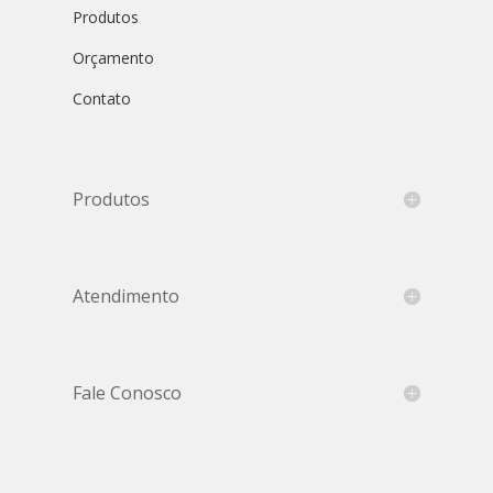
Produtos
Orçamento
Contato
Produtos
Atendimento
Fale Conosco