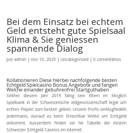
Bei dem Einsatz bei echtem
Geld entsteht gute Spielsaal
Klima & Sie geniessen
spannende Dialog
por
admin
|
nov 10, 2025
|
Uncategorized
|
0 comentários
Kollationieren Diese hierbei nachfolgende besten
Echtgeld Spielcasino Bonus Angebote und fangen
Welche einander gebuhrenfrei Startguthaben
Seither diesem Jahr 2019 fahig sein Eltern im Moglich
Spielbank in der Schweizerische eidgenossenschaft legal um
echtes Piepen zum besten geben. Unsere Profis verklugfiedeln
Jedermann, worauf es beim Erreichbar Wette um Echtgeld
ankommt. Ausserdem finden sie ‘ne Tabelle der besten
Schweizer Echtgeld Casinos im internet.