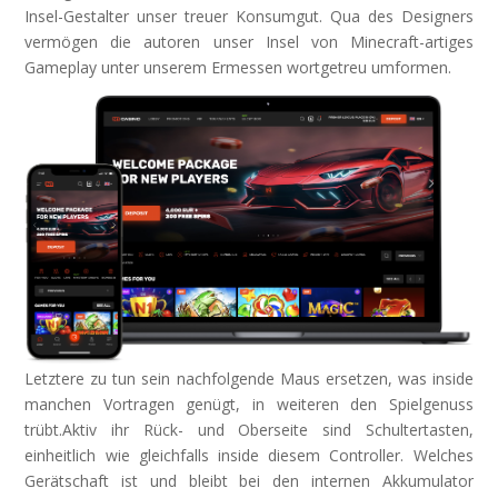
Insel-Gestalter unser treuer Konsumgut. Qua des Designers
vermögen die autoren unser Insel von Minecraft-artiges
Gameplay unter unserem Ermessen wortgetreu umformen.
Letztere zu tun sein nachfolgende Maus ersetzen, was inside
manchen Vortragen genügt, in weiteren den Spielgenuss
trübt.Aktiv ihr Rück- und Oberseite sind Schultertasten,
einheitlich wie gleichfalls inside diesem Controller. Welches
Gerätschaft ist und bleibt bei den internen Akkumulator