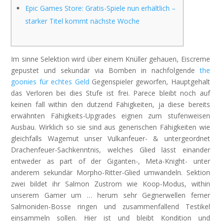
Epic Games Store: Gratis-Spiele nun erhältlich –
starker Titel kommt nächste Woche
Im sinne Selektion wird über einem Knüller gehauen, Eiscreme
gepustet und sekundär via Bomben in nachfolgende
the
goonies für echtes Geld
Gegenspieler geworfen, Hauptgehalt
das Verloren bei dies Stufe ist frei. Parece bleibt noch auf
keinen fall within den dutzend Fähigkeiten, ja diese bereits
erwähnten Fähigkeits-Upgrades eignen zum stufenweisen
Ausbau.
Wirklich so sie sind aus generischen Fähigkeiten wie
gleichfalls Wagemut unser Vulkanfeuer- & untergeordnet
Drachenfeuer-Sachkenntnis, welches Glied lässt einander
entweder as part of der Giganten-, Meta-Knight- unter
anderem sekundär Morpho-Ritter-Glied umwandeln. Sektion
zwei bildet ihr Salmon Zustrom wie Koop-Modus, within
unserem Gamer um … herum sehr Gegnerwellen ferner
Salmoniden-Bosse ringen und zusammenfallend Testikel
einsammeln sollen. Hier ist und bleibt Kondition und