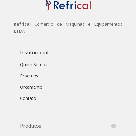
Refrical
Comercio de Maquinas e Equipamentos
LTDA
Institucional
Quem Somos
Produtos
Orçamento
Contato
Produtos