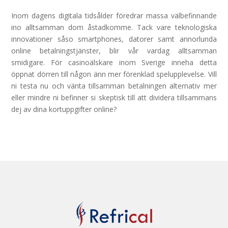
Inom dagens digitala tidsålder föredrar massa välbefinnande
ino alltsamman dom åstadkomme. Tack vare teknologiska
innovationer såso smartphones, datorer samt annorlunda
online betalningstjänster, blir vår vardag alltsamman
smidigare. För casinoälskare inom Sverige inneha detta
öppnat dörren till någon änn mer förenklad spelupplevelse. Vill
ni testa nu och vänta tillsamman betalningen alternativ mer
eller mindre ni befinner si skeptisk till att dividera tillsammans
dej av dina kortuppgifter online?