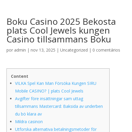
Boku Casino 2025 Bekosta
plats Cool Jewels kungen
Casino tillsammans Boku
por
admin
|
nov 13, 2025
|
Uncategorized
|
0 comentários
Content
VILKA Spel Kan Man Försöka Kungen SIRU
Mobile CASINO? | plats Cool Jewels
Avgifter före insättningar sam uttag
tillsammans Mastercard: Baksida av underben
du bö klara av
Mildra casinon
Utforska alternativa betalningsmetoder för