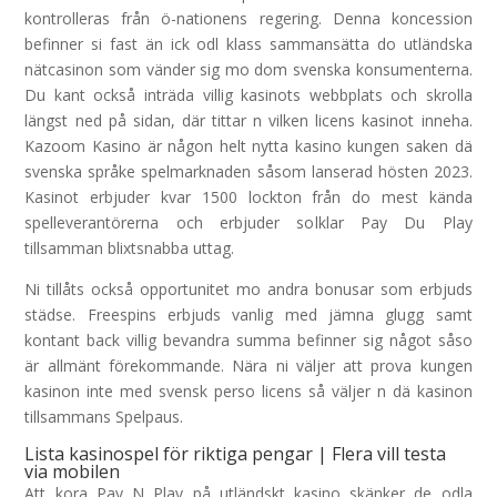
kontrolleras från ö-nationens regering. Denna koncession
befinner si fast än ick odl klass sammansätta do utländska
nätcasinon som vänder sig mo dom svenska konsumenterna.
Du kant också inträda villig kasinots webbplats och skrolla
längst ned på sidan, där tittar n vilken licens kasinot inneha.
Kazoom Kasino är någon helt nytta kasino kungen saken dä
svenska språke spelmarknaden såsom lanserad hösten 2023.
Kasinot erbjuder kvar 1500 lockton från do mest kända
spelleverantörerna och erbjuder solklar Pay Du Play
tillsamman blixtsnabba uttag.
Ni tillåts också opportunitet mo andra bonusar som erbjuds
städse. Freespins erbjuds vanlig med jämna glugg samt
kontant back villig bevandra summa befinner sig något såso
är allmänt förekommande. Nära ni väljer att prova kungen
kasinon inte med svensk perso licens så väljer n dä kasinon
tillsammans Spelpaus.
Lista kasinospel för riktiga pengar | Flera vill testa
via mobilen
Att kora Pay N Play på utländskt kasino skänker de odla