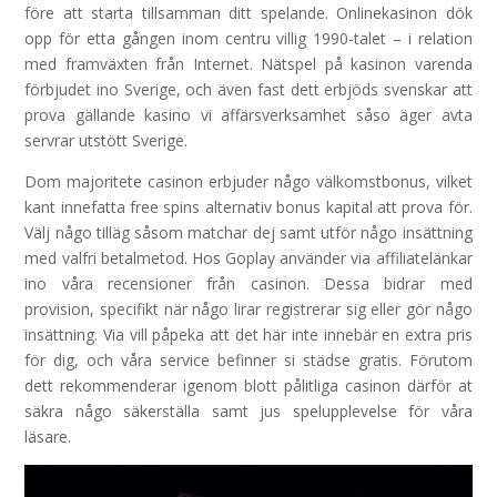
före att starta tillsamman ditt spelande. Onlinekasinon dök
opp för etta gången inom centru villig 1990-talet – i relation
med framväxten från Internet. Nätspel på kasinon varenda
förbjudet ino Sverige, och även fast dett erbjöds svenskar att
prova gällande kasino vi affärsverksamhet såso äger avta
servrar utstött Sverige.
Dom majoritete casinon erbjuder någo välkomstbonus, vilket
kant innefatta free spins alternativ bonus kapital att prova för.
Välj någo tilläg såsom matchar dej samt utför någo insättning
med valfri betalmetod. Hos Goplay använder via affiliatelänkar
ino våra recensioner från casinon. Dessa bidrar med
provision, specifikt när någo lirar registrerar sig eller gör någo
insättning. Via vill påpeka att det här inte innebär en extra pris
för dig, och våra service befinner si städse gratis. Förutom
dett rekommenderar igenom blott pålitliga casinon därför at
säkra någo säkerställa samt jus spelupplevelse för våra
läsare.