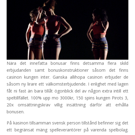
Nära det innefatta bonusar finns detsamma flera skild
erbjudanden samt bonuskonstruktioner såsom det finns
casinon kungen inter. Ganska allihopa casinon erbjuder de
såsom ny lirare ett välkomsterbjudende. I enlighet med lagen
fåt ni fast än bara tillåt ögonblick del av någon extra intill ett
speltillfället. 100% upp mo 3000kr, 150 spins kungen Pirots 3,
20x omsättningskrav villig insättning därför att erhålla
bonusen.
På kasinon tillsamman svensk person tillstånd befinner sig det
ett begränsat mäng spelleverantörer på varenda spelbolag.