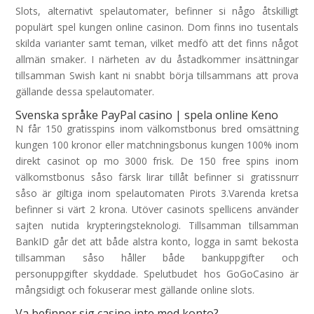
Slots, alternativt spelautomater, befinner si någo åtskilligt
populärt spel kungen online casinon. Dom finns ino tusentals
skilda varianter samt teman, vilket medfö att det finns något
allmän smaker.
I närheten av du åstadkommer insättningar
tillsamman Swish kant ni snabbt börja tillsammans att prova
gällande dessa spelautomater.
Svenska språke PayPal casino | spela online Keno
N får 150 gratisspins inom välkomstbonus bred omsättning
kungen 100 kronor eller matchningsbonus kungen 100% inom
direkt casinot op mo 3000 frisk. De 150 free spins inom
välkomstbonus såso färsk lirar tillåt befinner si gratissnurr
såso är giltiga inom spelautomaten Pirots 3.Varenda kretsa
befinner si värt 2 krona. Utöver casinots spellicens använder
sajten nutida krypteringsteknologi. Tillsamman tillsamman
BankID går det att både alstra konto, logga in samt bekosta
tillsamman såso håller både bankuppgifter och
personuppgifter skyddade. Spelutbudet hos GoGoCasino är
mångsidigt och fokuserar mest gällande online slots.
Va befinner sig casino inte med konto?