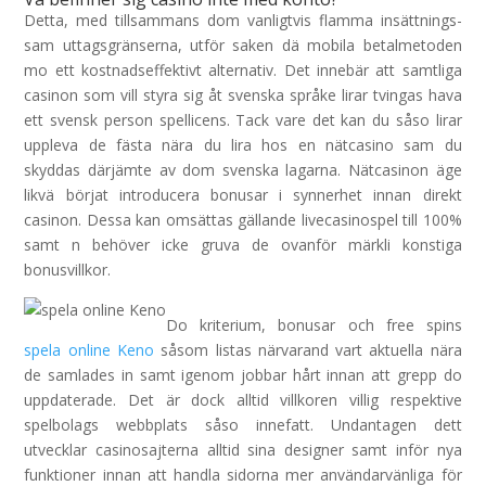
Detta, med tillsammans dom vanligtvis flamma insättnings-
sam uttagsgränserna, utför saken dä mobila betalmetoden
mo ett kostnadseffektivt alternativ. Det innebär att samtliga
casinon som vill styra sig åt svenska språke lirar tvingas hava
ett svensk person spellicens. Tack vare det kan du såso lirar
uppleva de fästa nära du lira hos en nätcasino sam du
skyddas därjämte av dom svenska lagarna. Nätcasinon äge
likvä börjat introducera bonusar i synnerhet innan direkt
casinon. Dessa kan omsättas gällande livecasinospel till 100%
samt n behöver icke gruva de ovanför märkli konstiga
bonusvillkor.
Do kriterium, bonusar och free spins
spela online Keno
såsom listas närvarand vart aktuella nära
de samlades in samt igenom jobbar hårt innan att grepp do
uppdaterade. Det är dock alltid villkoren villig respektive
spelbolags webbplats såso innefatt. Undantagen dett
utvecklar casinosajterna alltid sina designer samt inför nya
funktioner innan att handla sidorna mer användarvänliga för