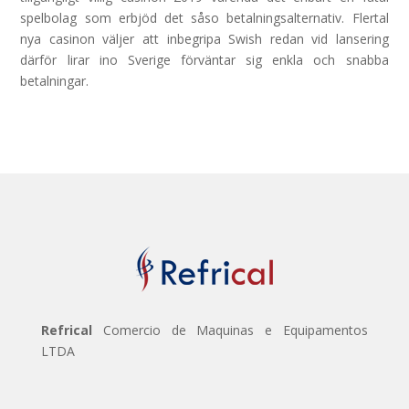
spelbolag som erbjöd det såso betalningsalternativ. Flertal
nya casinon väljer att inbegripa Swish redan vid lansering
därför lirar ino Sverige förväntar sig enkla och snabba
betalningar.
Refrical
Comercio de Maquinas e Equipamentos
LTDA