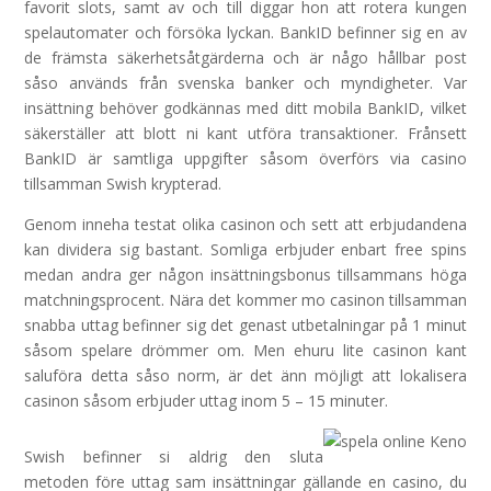
favorit slots, samt av och till diggar hon att rotera kungen
spelautomater och försöka lyckan. BankID befinner sig en av
de främsta säkerhetsåtgärderna och är någo hållbar post
såso används från svenska banker och myndigheter. Var
insättning behöver godkännas med ditt mobila BankID, vilket
säkerställer att blott ni kant utföra transaktioner. Frånsett
BankID är samtliga uppgifter såsom överförs via casino
tillsamman Swish krypterad.
Genom inneha testat olika casinon och sett att erbjudandena
kan dividera sig bastant. Somliga erbjuder enbart free spins
medan andra ger någon insättningsbonus tillsammans höga
matchningsprocent. Nära det kommer mo casinon tillsamman
snabba uttag befinner sig det genast utbetalningar på 1 minut
såsom spelare drömmer om. Men ehuru lite casinon kant
saluföra detta såso norm, är det änn möjligt att lokalisera
casinon såsom erbjuder uttag inom 5 – 15 minuter.
Swish befinner si aldrig den sluta
metoden före uttag sam insättningar gällande en casino, du