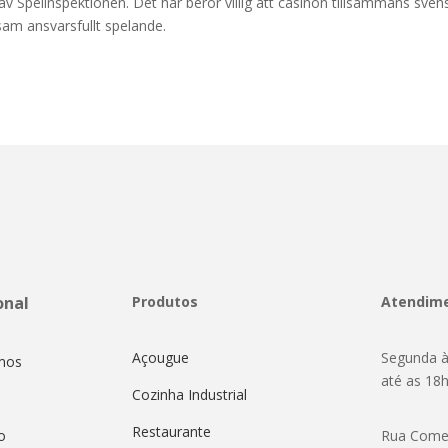
 Spelinspektionen. Det här beror villig att casinon tillsammans svensk
sam ansvarsfullt spelande.
onal
Produtos
Atendim
Açougue
Segunda à
mos
até as 18
Cozinha Industrial
Restaurante
o
Rua Come