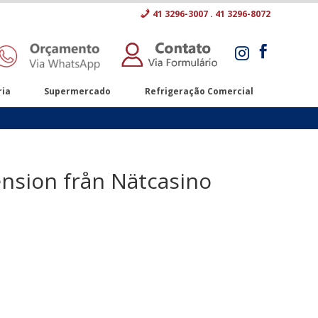
41 3296-3007 . 41 3296-8072


ria
Supermercado
Refrigeração Comercial
ension från Nätcasino