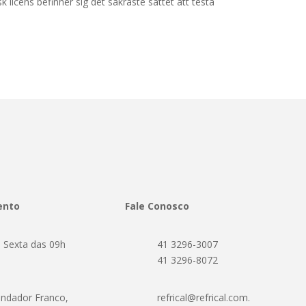
 licens befinner sig det säkraste sättet att testa
ento
Fale Conosco
 Sexta das 09h
41 3296-3007
h
41 3296-8072
ndador Franco,
refrical@refrical.com.