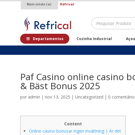
Bem vindo (a)
Refrical
.
Pesquisar
produtos
Departamentos
Cozinha Industrial
Aço
Paf Casino online casino b
& Bäst Bonus 2025
por
admin
|
nov 13, 2025
|
Uncategorized
|
0 comentário
Content
Online casino bonusar ingen insättning | Är det