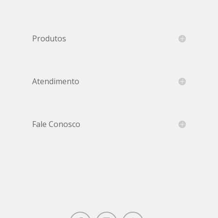
Produtos
Atendimento
Fale Conosco