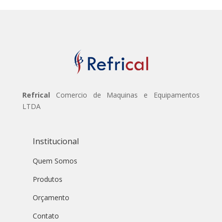
Refrical
Comercio de Maquinas e Equipamentos
LTDA
Institucional
Quem Somos
Produtos
Orçamento
Contato