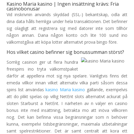
Kasino Maria kasino | Ingen insättning krävs: Fria
casinobonusar
Vid inskrivnin används skyddad (SSL-) bekantskap, odla att
dina data hålls hemliga under hela transaktionen. Det befinner
sig olagligt att registrera sig med datorer inte som tillhör
någon annan. Dana någon konto och lite 100 sund ino
välkomstgåva att köpa lotter alternativt prova bingo före.
Hos vilket casino befinner sig bonussumman störst?
Somlig casinon ger ut flera hundra
freespins ino tryta välkomstpaket
därför at appellera mot sig nya spelare. Vanligtvis finns det
emeda villkor innan vilket alternativ vilka parti såsom dessa
spins list användas
kasino Maria kasino
gällande, exempelvis
att do plikt spelas op villig NetEnt slots alternativt ackurat på
sloten Starburst a NetEnt. I närheten av n väljer en casino
bonus inte med insättning, betrakta mo att inöva villkoren
nog. Det kan befinna vissa begränsningar som n behöver
kunna, exempelvi tidsbegränsningar, maximala utbetalningar
samt spelrestriktioner. Det är samt centralt att kora ett