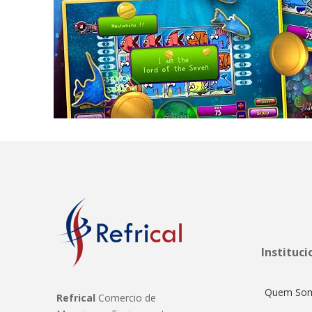
Instituci
Quem So
Refrical
Comercio de