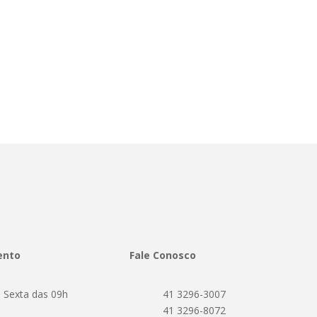
ento
Fale Conosco
 Sexta das 09h
41 3296-3007
h
41 3296-8072