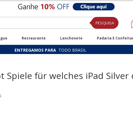
PESQUISA
ugue
Restaurante
Lanchonete
Padaria E Confeita
ENTREGAMOS PARA
TODO BRASIL
t Spiele für welches iPad Silve
s