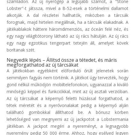
számládon. Az új nyerőgép a legújabb számot, a "Stone
Lobster"-t játssza, mivel a B-52-esek a történelmi dallamot
alkotják. A dal részletei hallhatók, miközben a tárcsák
forognak, majd hirtelen megállnak, ha a tárcsák elakadnak. A
játékablakok háttere háromdimenziós, az óceán felé néz, és
egy nagy világítótorony látható az új rács hátulján. Az új rács
egy nagy egzotikus tengerpart tetején áll, amelyet kövek
borítanak szét.
Negyedik lépés – Állítsd össze a tétedet, és máris
megforgathatod az új tárcsákat
A játékokban egyébként előforduló őrült jelenetek során
semmilyen fagyás nem történik. A játékot úgy tervezték, hogy
gond nélkül működjön mobiltelefonokon, ugyanazzal a kiváló
minőségű képpel és funkciókkal, mint az új asztali verzióban.
Az új tárcsákat a képernyő feletti húzással forgathatod, a
tétek méretét és a nyerővonalakat pedig a képernyő alján
található gombokkal állíthatod be. A bónusz körben
lehetőséged van megnyerni az új jackpotot a Lobstermania
játékban. A jackpot megéri a nyereményt, a legnagyobb
nyeremény pedig 50 000 érme. Ahhoz, hogy esélyed legyen