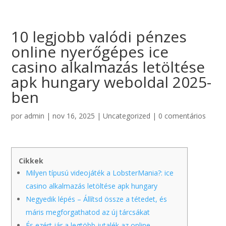
10 legjobb valódi pénzes
online nyerőgépes ice
casino alkalmazás letöltése
apk hungary weboldal 2025-
ben
por
admin
|
nov 16, 2025
|
Uncategorized
|
0 comentários
Cikkek
Milyen típusú videojáték a LobsterMania?: ice
casino alkalmazás letöltése apk hungary
Negyedik lépés – Állítsd össze a tétedet, és
máris megforgathatod az új tárcsákat
És ezért jár a legtöbb jutalék az online