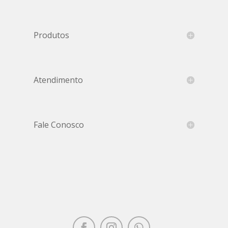
Produtos
Atendimento
Fale Conosco