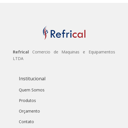
Refrical
Comercio de Maquinas e Equipamentos
LTDA
Institucional
Quem Somos
Produtos
Orçamento
Contato