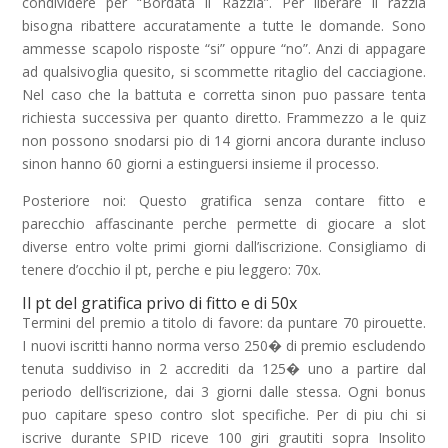
condividere per “Bordata il Razzia”. Per liberare il razzia
bisogna ribattere accuratamente a tutte le domande. Sono
ammesse scapolo risposte “si” oppure “no”. Anzi di appagare
ad qualsivoglia quesito, si scommette ritaglio del cacciagione.
Nel caso che la battuta e corretta sinon puo passare tenta
richiesta successiva per quanto diretto. Frammezzo a le quiz
non possono snodarsi pio di 14 giorni ancora durante incluso
sinon hanno 60 giorni a estinguersi insieme il processo.
Posteriore noi: Questo gratifica senza contare fitto e
parecchio affascinante perche permette di giocare a slot
diverse entro volte primi giorni dall’iscrizione. Consigliamo di
tenere d’occhio il pt, perche e piu leggero: 70x.
Il pt del gratifica privo di fitto e di 50x
Termini del premio a titolo di favore: da puntare 70 pirouette.
I nuovi iscritti hanno norma verso 250� di premio escludendo
tenuta suddiviso in 2 accrediti da 125� uno a partire dal
periodo dell’iscrizione, dai 3 giorni dalle stessa. Ogni bonus
puo capitare speso contro slot specifiche. Per di piu chi si
iscrive durante SPID riceve 100 giri grautiti sopra Insolito