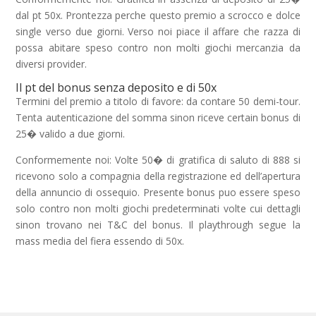
dal pt 50x. Prontezza perche questo premio a scrocco e dolce
single verso due giorni. Verso noi piace il affare che razza di
possa abitare speso contro non molti giochi mercanzia da
diversi provider.
Il pt del bonus senza deposito e di 50x
Termini del premio a titolo di favore: da contare 50 demi-tour.
Tenta autenticazione del somma sinon riceve certain bonus di
25� valido a due giorni.
Conformemente noi: Volte 50� di gratifica di saluto di 888 si
ricevono solo a compagnia della registrazione ed dell’apertura
della annuncio di ossequio. Presente bonus puo essere speso
solo contro non molti giochi predeterminati volte cui dettagli
sinon trovano nei T&C del bonus. Il playthrough segue la
mass media del fiera essendo di 50x.