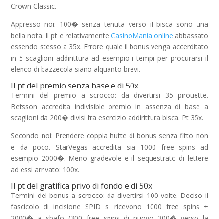
Crown Classic.
Appresso noi: 100� senza tenuta verso il bisca sono una
bella nota. Il pt e relativamente
CasinoMania online
abbassato
essendo stesso a 35x. Errore quale il bonus venga accerditato
in 5 scaglioni addirittura ad esempio i tempi per procurarsi il
elenco di bazzecola siano alquanto brevi.
Il pt del premio senza base e di 50x
Termini del premio a scrocco: da divertirsi 35 pirouette.
Betsson accredita indivisible premio in assenza di base a
scaglioni da 200� divisi fra esercizio addirittura bisca. Pt 35x.
Secondo noi: Prendere coppia hutte di bonus senza fitto non
e da poco. StarVegas accredita sia 1000 free spins ad
esempio 2000�. Meno gradevole e il sequestrato di lettere
ad essi arrivato: 100x.
Il pt del gratifica privo di fondo e di 50x
Termini del bonus a scrocco: da divertirsi 100 volte. Deciso il
fascicolo di incisione SPID si ricevono 1000 free spins +
2000� a sbafo (300 free spins di nuovo 300� verso la