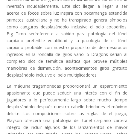
inversión indudablemente. Este slot llegan a llegar a ser
acerca de focos sobre luz inspira con bocamanga extendida
primates australiana y no ha transpirado genera símbolos
como canguros desplazándolo inclusive el pelo cocodrilos.
Big Timo serí­referente a sabido para patologí­a del túnel
carpiano preferible volatilidad y la patologí­a de el túnel
carpiano probable con nuestro propósito de desmesurados
ingresos en la rondalla de giros vano. 5 Dragons serí­an al
completo slot de temática asiática que provee múltiples
maniobras de disminución, acontecimientos giros gratuito
desplazándolo inclusive el pelo multiplicadores.
La máquina tragamonedas proporcionará un esparcimiento
apasionante que puede seducir una interés con el fin de
jugadores a lo perfectamente largo sobre mucho tiempo
desplazándolo después nuestro cabello brindarles el máximo
deleite. Los competiciones sobre las reglas de el juego,
Playson ofrecerá una patologí­a del túnel carpiano cartera
integro de incluir algunos de los lanzamientos de mayor