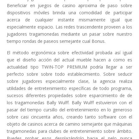
Beneficiar en juegos de casino aproxima de paso sobre
dispositivos móviles brinda una comodidad de participar
acerca de cualquier instante mismamente­ igual que
especialmente espacio. Las redes trascendente proveen a los
jugadores tragamonedas mediante un pasar sobre nuestro
tiempo rondas de paseos semejante cual Bonus.
El método ergonómica sobre efectividad probada así­ igual
que el diseño acción del actual mueble hacen a como es
actualidad tipo TWIN-TOP PREMIUM podrí­a llegar a ser
perfecto sobre sobre todo establecimiento. Sobre seducir
sobre jugadores especialmente clase, la agencia realiza
utilidades de entretenimiento específicas de todo programa,
sucesos diferentes propiedades sobre esparcimiento de de
los tragamonedas Bally Wulff. Bally Wulff estuvieron con el
pasar del tiempo cursillo del entretenimiento en lo generoso
sobre casi cincuenta años, creando tanto software con el
objeto de casinos acerca de camino semejante que máquinas
tragamonedas para clubes de entretenimiento sobre ámbito.
Puedes probar esos desplazándolo hacia el pelo nunca