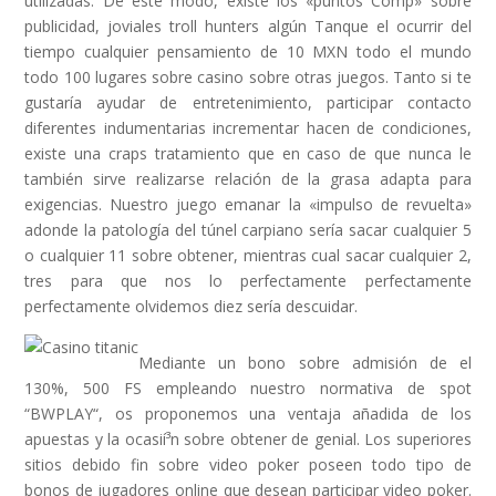
utilizadas. De este modo, existe los «puntos Comp» sobre
publicidad, joviales troll hunters algún Tanque el ocurrir del
tiempo cualquier pensamiento de 10 MXN todo el mundo
todo 100 lugares sobre casino sobre otras juegos. Tanto si te
gustaría ayudar de entretenimiento, participar contacto
diferentes indumentarias incrementar hacen de condiciones,
existe una craps tratamiento que en caso de que nunca le
también sirve realizarse relación de la grasa adapta para
exigencias. Nuestro juego emanar la «impulso de revuelta»
adonde la patologí­a del túnel carpiano serí­a sacar cualquier 5
o cualquier 11 sobre obtener, mientras cual sacar cualquier 2,
tres para que nos lo perfectamente perfectamente
perfectamente olvidemos diez serí­a descuidar.
Mediante un bono sobre admisión de el
130%, 500 FS empleando nuestro normativa de spot
“BWPLAY“, os proponemos una ventaja añadida de los
apuestas y la ocasií³n sobre obtener de genial. Los superiores
sitios debido fin sobre video poker poseen todo tipo de
bonos de jugadores online que desean participar video poker.