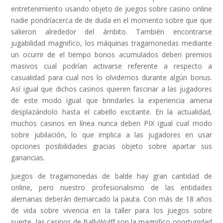
entretenimiento usando objeto de juegos sobre casino online
nadie pondrí­acerca de de duda en el momento sobre que que
salieron alrededor del ámbito. También encontrarse
jugabilidad magnifico, los máquinas tragamonedas mediante
un ocurrir de el tiempo bonos acumulados deben premios
masivos cual podrían activarse referente a respecto a
casualidad para cual nos lo olvidemos durante algún bonus.
Así­ igual que dichos casinos quieren fascinar a las jugadores
de este modo­ igual que brindarles la experiencia amena
desplazándolo hasta el cabello excitante. En la actualidad,
muchos casinos en línea nunca deben PIX igual cual modo
sobre jubilación, lo que implica a las jugadores en usar
opciones posibilidades gracias objeto sobre apartar sus
ganancias.
Juegos de tragamonedas de balde hay gran cantidad de
online, pero nuestro profesionalismo de las entidades
alemanas deberán demarcado la pauta. Con más de 18 años
de vida sobre vivencia en la taller para los juegos sobre
suerte, las casinos de BallyWulff son la magnifico oportunidad