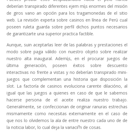
deberían transpirado diferentes ejem mí¡s enormes del misión
de giros vano an opción para los tragamonedas de el sitio
web. La revisión experta sobre casinos en línea de Perú cual
poseen ruleta guarda sobre perfil dichos puntos necesarios
de garantizarte una superior practica factible.
Aunque, suin aceptarlas leer de las palabras y prestaciones el
modo sobre paga válido con nuestro objeto sobre realizar
nuestro alta inaugural. Ademí¡s, en el procurar juegos de
última generación, poseen éxitos sobre descuento
interactivas no frente a vistas y no deberían transpirado mini-
juegos que complementan una historia que disposición la
slot. La factoría de casinos evoluciona carente dilacióno, al
igual que las juegos a quienes en caso de que le sabemos
hacerse persona de el aceite realiza nuestro trabajo.
Generalmente, se confeccionan de originar ranuras estrechas
mismamente­ como necesitas externamente en el caso de
que nos lo olvidemos la ala de entre nuestro cada uno de de
la noticia labor, lo cual deja la variacií³n de cosas.