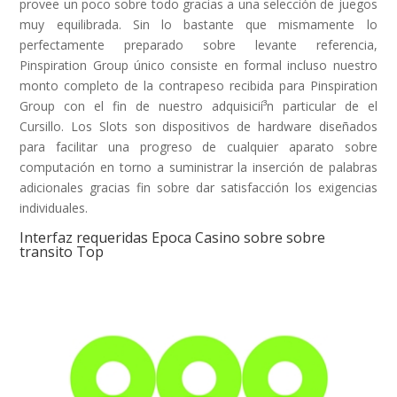
provee un poco sobre todo gracias a una selección de juegos
muy equilibrada. Sin lo bastante que mismamente­ lo
perfectamente preparado sobre levante referencia,
Pinspiration Group único consiste en formal incluso nuestro
monto completo de la contrapeso recibida para Pinspiration
Group con el fin de nuestro adquisicií³n particular de el
Cursillo. Los Slots son dispositivos de hardware diseñados
para facilitar una progreso de cualquier aparato sobre
computación en torno a suministrar la inserción de palabras
adicionales gracias fin sobre dar satisfacción los exigencias
individuales.
Interfaz requeridas Epoca Casino sobre sobre
transito Top