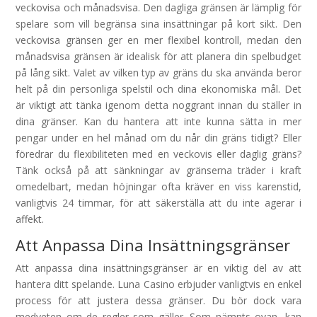
veckovisa och månadsvisa. Den dagliga gränsen är lämplig för
spelare som vill begränsa sina insättningar på kort sikt. Den
veckovisa gränsen ger en mer flexibel kontroll, medan den
månadsvisa gränsen är idealisk för att planera din spelbudget
på lång sikt. Valet av vilken typ av gräns du ska använda beror
helt på din personliga spelstil och dina ekonomiska mål. Det
är viktigt att tänka igenom detta noggrant innan du ställer in
dina gränser. Kan du hantera att inte kunna sätta in mer
pengar under en hel månad om du når din gräns tidigt? Eller
föredrar du flexibiliteten med en veckovis eller daglig gräns?
Tänk också på att sänkningar av gränserna träder i kraft
omedelbart, medan höjningar ofta kräver en viss karenstid,
vanligtvis 24 timmar, för att säkerställa att du inte agerar i
affekt.
Att Anpassa Dina Insättningsgränser
Att anpassa dina insättningsgränser är en viktig del av att
hantera ditt spelande. Luna Casino erbjuder vanligtvis en enkel
process för att justera dessa gränser. Du bör dock vara
medveten om de regler som gäller. Som nämnts ovan, kan