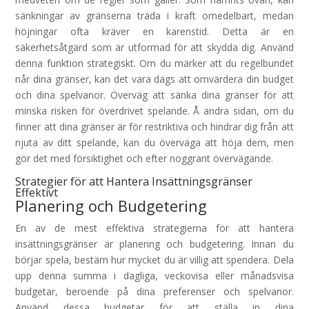
sänkningar av gränserna träda i kraft omedelbart, medan
höjningar ofta kräver en karenstid. Detta är en
säkerhetsåtgärd som är utformad för att skydda dig. Använd
denna funktion strategiskt. Om du märker att du regelbundet
når dina gränser, kan det vara dags att omvärdera din budget
och dina spelvanor. Överväg att sänka dina gränser för att
minska risken för överdrivet spelande. Å andra sidan, om du
finner att dina gränser är för restriktiva och hindrar dig från att
njuta av ditt spelande, kan du överväga att höja dem, men
gör det med försiktighet och efter noggrant övervägande.
Strategier för att Hantera Insättningsgränser
Effektivt
Planering och Budgetering
En av de mest effektiva strategierna för att hantera
insättningsgränser är planering och budgetering. Innan du
börjar spela, bestäm hur mycket du är villig att spendera. Dela
upp denna summa i dagliga, veckovisa eller månadsvisa
budgetar, beroende på dina preferenser och spelvanor.
Använd dessa budgetar för att ställa in dina