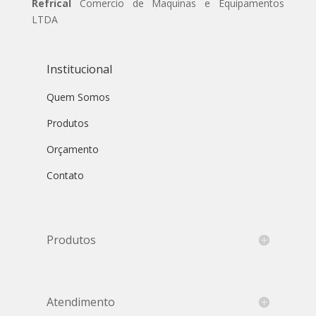
Refrical
Comercio de Maquinas e Equipamentos
LTDA
Institucional
Quem Somos
Produtos
Orçamento
Contato
Produtos
Atendimento