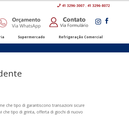
41 3296-3007 . 41 3296-8072


ria
Supermercado
Refrigeração Comercial
idente
e che tipo di garantiscono transazioni sicure
che tipo di grinta, offerta di giochi di nuovo