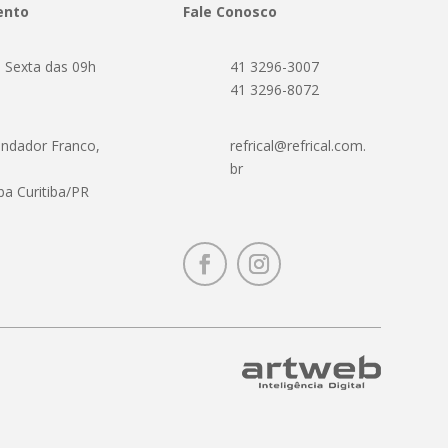
ento
Fale Conosco
 Sexta das 09h
41 3296-3007
h
41 3296-8072
ndador Franco,
refrical@refrical.com.
br
ba Curitiba/PR