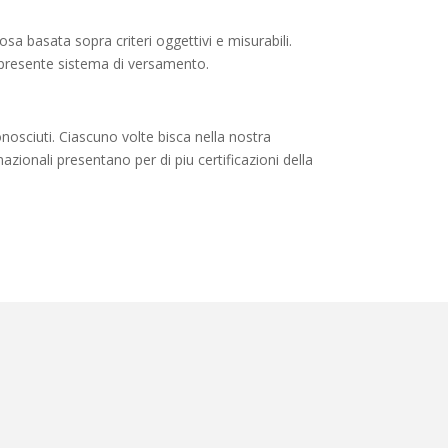
sa basata sopra criteri oggettivi e misurabili.
a presente sistema di versamento.
nosciuti. Ciascuno volte bisca nella nostra
azionali presentano per di piu certificazioni della