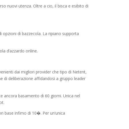
o nuovi utenza. Oltre a cio, il bisca e esibito di
i opzioni di bazzecola. La ripiano supporta
ola d’azzardo online.
nienti dai migliori provider che tipo di Netent,
e di deliberazione affidandosi a gruppo leader
te ancora basamento di 60 giorni. Unica nel
ot.
on base infimo di 10�. Per un’unica