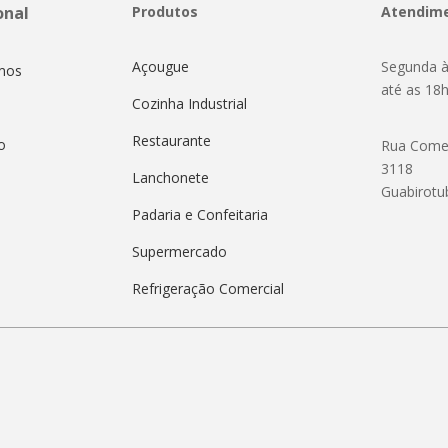
onal
Produtos
Atendim
Açougue
Segunda à
mos
até as 18
Cozinha Industrial
Restaurante
o
Rua Come
3118
Lanchonete
Guabirotu
Padaria e Confeitaria
Supermercado
Refrigeração Comercial