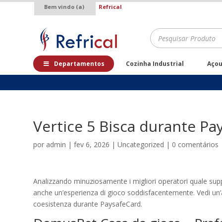
Bem vindo (a)
Refrical
.
Pesquisar
produtos
Departamentos
Cozinha Industrial
Aço
Vertice 5 Bisca durante Pa
por
admin
|
fev 6, 2026
|
Uncategorized
|
0 comentários
Analizzando minuziosamente i migliori operatori quale sup
anche un’esperienza di gioco soddisfacentemente. Vedi un’an
coesistenza durante PaysafeCard.