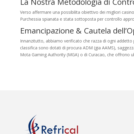
La Nostra Metodologia di Control
Verso affermare una possibilita obiettivo dei migliori casin
Purchessia spianata e stata sottoposta per controllo approf
Emancipazione & Cautela dell’O
Innanzitutto, abbiamo verificato che razza di ogni addetto 
classifica sono dotati di procura ADM (gia AAMS), saggezza pr
Mota Gaming Authority (MGA) o di Curacao, che offrono ulter