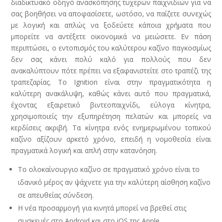
διαδικτυακό οδηγό ανασκόπησης τυχερών παιχνιδιών για να
σας βοηθήσει να αποφασίσετε, ωστόσο, να παίζετε συνεχώς
με λογική και απλώς να ξοδεύετε κάποια χρήματα που
μπορείτε να αντέξετε οικονομικά να μειώσετε. Εν πάση
περιπτώσει, ο εντοπισμός του καλύτερου καζίνο παγκοσμίως
δεν σας κάνει πολύ καλό για πολλούς που δεν
ανακαλύπτουν πότε πρέπει να εξαφανιστείτε στο τραπέζι της
τραπεζαρίας. Το Ignition είναι στην πραγματικότητα η
καλύτερη ανακάλυψη, καθώς κάνει αυτό που πραγματικά,
έχοντας εξαιρετικό βιντεοπαιχνίδι, εύλογα κίνητρα,
χρησιμοποιείς την εξυπηρέτηση πελατών και μπορείς να
κερδίσεις ακριβή. Τα κίνητρα ενός ενημερωμένου τοπικού
καζίνο αξίζουν αρκετό χρόνο, επειδή η νομοθεσία είναι
πραγματικά λογική και απλή στην κατανόηση.
Το ολοκαίνουργιο καζίνο σε πραγματικό χρόνο είναι το
ιδανικό μέρος αν ψάχνετε για την καλύτερη αίσθηση καζίνο
σε απευθείας σύνδεση.
Η νέα προσαρμογή για κινητά μπορεί να βρεθεί στις
συσκευές στο Android και στο iOS της Apple.