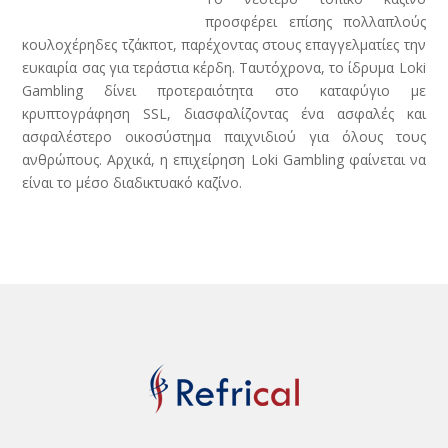
προσφέρει επίσης πολλαπλούς
κουλοχέρηδες τζάκποτ, παρέχοντας στους επαγγελματίες την
ευκαιρία σας για τεράστια κέρδη. Ταυτόχρονα, το ίδρυμα Loki
Gambling δίνει προτεραιότητα στο καταφύγιο με
κρυπτογράφηση SSL, διασφαλίζοντας ένα ασφαλές και
ασφαλέστερο οικοσύστημα παιχνιδιού για όλους τους
ανθρώπους. Αρχικά, η επιχείρηση Loki Gambling φαίνεται να
είναι το μέσο διαδικτυακό καζίνο.