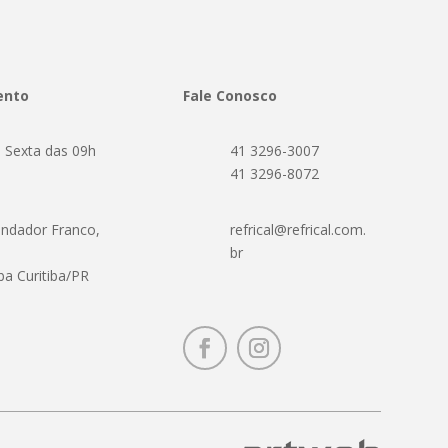
ento
Fale Conosco
 Sexta das 09h
41 3296-3007
h
41 3296-8072
ndador Franco,
refrical@refrical.com.
br
ba Curitiba/PR