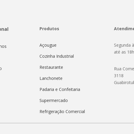
onal
Produtos
Atendim
Açougue
Segunda à
mos
até as 18
Cozinha Industrial
Restaurante
o
Rua Come
3118
Lanchonete
Guabirotu
Padaria e Confeitaria
Supermercado
Refrigeração Comercial