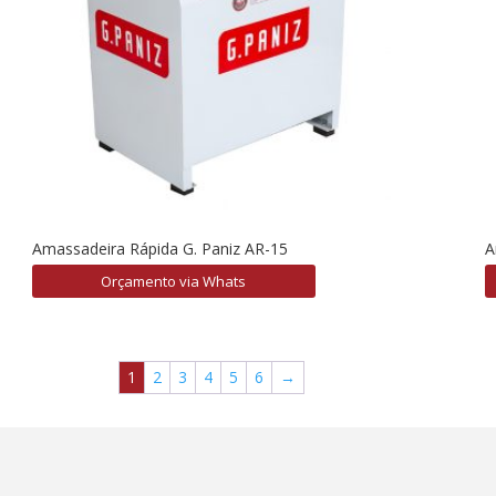
Amassadeira Rápida G. Paniz AR-15
A
Orçamento via Whats
1
2
3
4
5
6
→