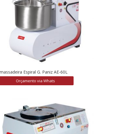
massadeira Espiral G. Paniz AE-60L
Orçamento via Whats