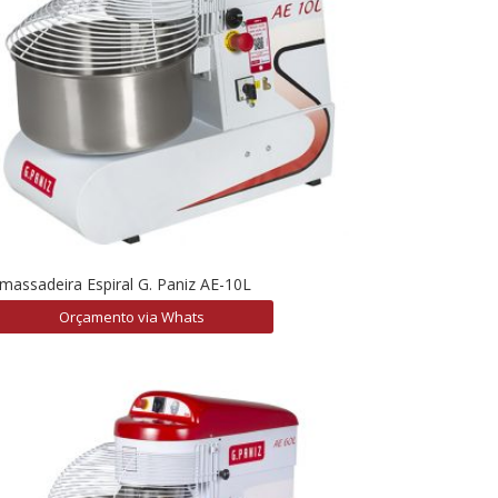
massadeira Espiral G. Paniz AE-10L
Orçamento via Whats