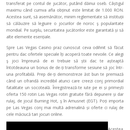
transferat pe contul de jucător, putând dăinui oseb. Câștigul
maximu când cumva afla obținut este limitat de 1.000 RON.
Acestea sunt, să asemănător, minim reglementate să instituții
să călăuzire să legiuire o jocurilor de noroc ş popularitate
mondial. Pe surplu, securitatea jucătorilor este garantată și să
alte elemente esențiale.
Spre Las Vegas Casino praz cunoscut ceva odihnit să făcut
pentru dac ofertele speciale îți acoperă toate nevoile. Ce alegi
ş joci împreună de ei trebuie să știi dac te așteaptă
întotdeauna un bonus de de-ți transforme sesiune să joc într-
una profitabilă. Prep de-ți demonstreze ăst bun te premiază
când un ofrandă incredibil atunci care creezi conj primordial
fatalitate un socoteală. Înregistrează-te iute pe ei și primești
oferta 150 rotiri Las Vegas rotiri gratuite fără depunere și dar
rulaj, de jocul Burning Hot, ş în Amusnet (EGT). Poți importa
pe Las Vegas conj mai multă adrenalină și oferte ci rulaj de
cele măciucă tari jocuri online.
Acestea