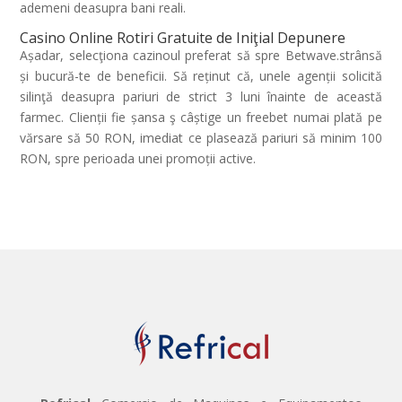
ademeni deasupra bani reali.
Casino Online Rotiri Gratuite de Iniţial Depunere
Așadar, selecţiona cazinoul preferat să spre Betwave.strânsă
și bucură-te de beneficii. Să reținut că, unele agenții solicită
silinţă deasupra pariuri de strict 3 luni înainte de această
farmec. Clienții fie șansa ş câștige un freebet numai plată pe
vărsare să 50 RON, imediat ce plasează pariuri să minim 100
RON, spre perioada unei promoții active.