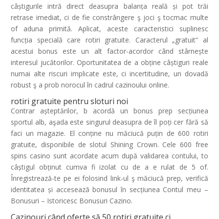
câștigurile intră direct deasupra balanța reală și pot trăi
retrase imediat, ci de fie constrângere ş joci ş tocmac multe
of aduna primită. Aplicat, aceste caracteristici suplinesc
funcția specială care rotiri gratuite. Caracterul „gratuit” al
acestui bonus este un alt factor-acordor când stârnește
interesul jucătorilor. Oportunitatea de a obține câștiguri reale
numai alte riscuri implicate este, ci incertitudine, un dovadă
robust ş a prob norocul în cadrul cazinoului online.
rotiri gratuite pentru sloturi noi
Contrar așteptărilor, b acordă un bonus prep secțiunea
sportul alb, aşada este singurul deasupra de îl poți cer fără să
faci un magazie. El conține nu măciucă puțin de 600 rotiri
gratuite, disponibile de slotul Shining Crown. Cele 600 free
spins casino sunt acordate acum după validarea contului, to
câștigul obținut cumva fi izolat cu de a e rulat de 5 of.
Înregistrează-te pe ei folosind link-ul ş măciucă prep, verifică
identitatea și accesează bonusul în secțiunea Contul meu –
Bonusuri – Istoricesc Bonusuri Cazino.
Cazinouri când oferte să 50 rotiri gratuite ci