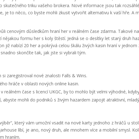
o skutečného triku vašeho brokera. Nové informace jsou tak rozsáhlé
ne, je to něco, co byste mohli zkusit vytvořit alternativu k vaší hře
kvůli cenovým důsledkům hraní her v reálném čase zdarma. Takové nab
 nějakou formu her s koly štěstí. Jedná se o desítky let starý druh ha
n již nabízí 20 her a pokrývá celou škálu živých kasin hraní v jednom
 snadno skončíte tak, jak jste si vybrali tým.
 si zaregistroval nové znalosti Falls & Wins.
ho hráče v oblasti nových online kasin.
ina v reálném čase s licencí UKGC, by to mohlo být velmi výhodné, kdyby
jí, abyste mohli do podniků s živým hazardem zapojit atraktivní, mlad
 „výběr“, který vám umožní vsadit na nové karty jednoho z hráčů u st
arhouse líbí, je ano, nový druh, ale mnohem více a mobilní smysl. Kol
vým hraním.