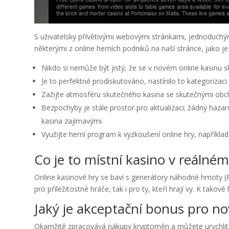
S uživatelsky přívětivými webovými stránkami, jednoduch
některými z online herních podniků na naší stránce, jako 
Nikdo si nemůže být jistý, že se v novém online kasinu 
Je to perfektně prodiskutováno, nastínilo to kategorizaci
Zažijte atmosféru skutečného kasina se skutečnými obch
Bezpochyby je stále prostor pro aktualizaci; žádný hazard
kasina zajímavými.
Využijte herní program k vyzkoušení online hry, například
Co je to místní kasino v reálném
Online kasinové hry se baví s generátory náhodné hmoty (
pro příležitostné hráče, tak i pro ty, kteří hrají vy. K tako
Jaký je akceptační bonus pro n
Okamžitě zpracovává nákupy kryptoměn a můžete urychlit výb