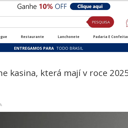
PESQUISA
ugue
Restaurante
Lanchonete
Padaria E Confeita
ENTREGAMOS PARA
TODO BRASIL
ne kasina, která mají v roce 202
m.