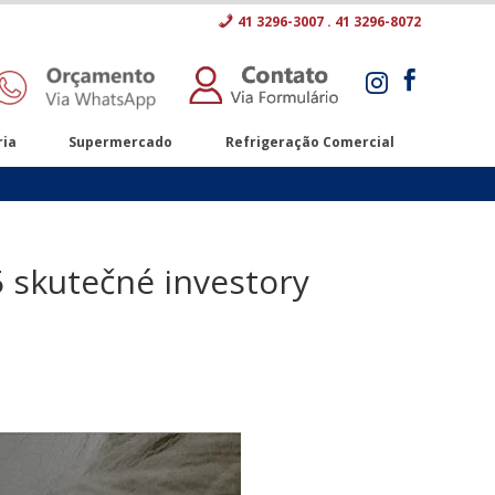
41 3296-3007 . 41 3296-8072


ria
Supermercado
Refrigeração Comercial
5 skutečné investory