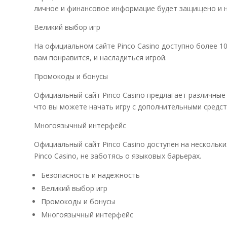
личное и финансовое информацие будет защищено и н
Великий выбор игр
На официальном сайте Pinco Casino доступно более 100
вам понравится, и насладиться игрой.
Промокоды и бонусы
Официальный сайт Pinco Casino предлагает различные
что вы можете начать игру с дополнительными средст
Многоязычный интерфейс
Официальный сайт Pinco Casino доступен на нескольки
Pinco Casino, не заботясь о языковых барьерах.
Безопасность и надежность
Великий выбор игр
Промокоды и бонусы
Многоязычный интерфейс