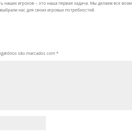
ь наших игроков – это наша первая задача. Мы делаем все воз
 выбрали нас для своих игровых потребностей.
igatórios são marcados com
*