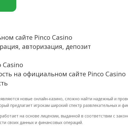
ом сайте Pinco Casino
рация, авторизация, депозит
o Casino
сть на официальном сайте Pinco Casino
сть
оявляются новые онлайн-казино, сложно найти надежный и прове
торый предлагает игрокам широкий спектр развлекательных и ф
 работает на основе лицензии, выданной в соответствии с зако
сти своих данных и финансовых операций.