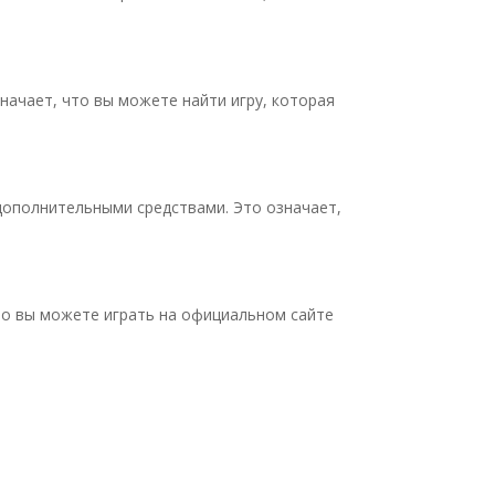
значает, что вы можете найти игру, которая
 дополнительными средствами. Это означает,
 что вы можете играть на официальном сайте