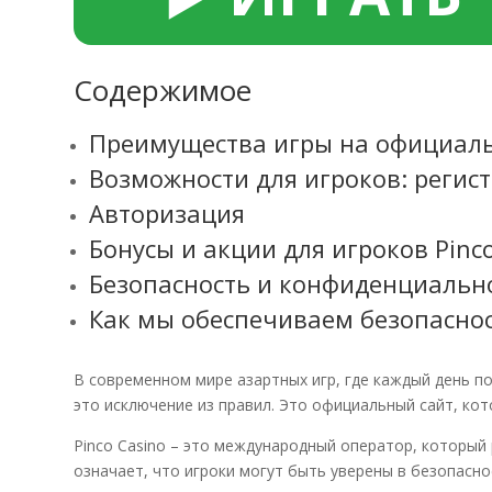
Содержимое
Преимущества игры на официальн
Возможности для игроков: регист
Авторизация
Бонусы и акции для игроков Pinc
Безопасность и конфиденциально
Как мы обеспечиваем безопасно
В современном мире азартных игр, где каждый день п
это исключение из правил. Это официальный сайт, ко
Pinco Casino – это международный оператор, который
означает, что игроки могут быть уверены в безопасно