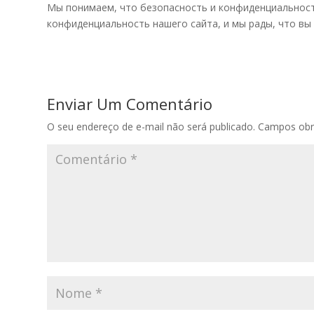
Мы понимаем, что безопасность и конфиденциальност
конфиденциальность нашего сайта, и мы рады, что вы
Enviar Um Comentário
O seu endereço de e-mail não será publicado.
Campos obr