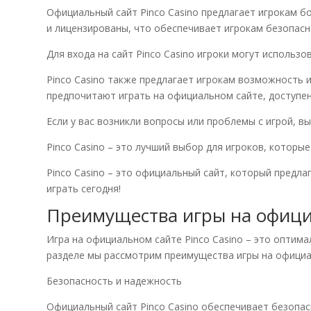
Официальный сайт Pinco Casino предлагает игрокам бол
и лицензированы, что обеспечивает игрокам безопасн
Для входа на сайт Pinco Casino игроки могут использо
Pinco Casino также предлагает игрокам возможность и
предпочитают играть на официальном сайте, доступен з
Если у вас возникли вопросы или проблемы с игрой, в
Pinco Casino – это лучший выбор для игроков, которы
Pinco Casino – это официальный сайт, который предл
играть сегодня!
Преимущества игры на официа
Игра на официальном сайте Pinco Casino – это оптим
разделе мы рассмотрим преимущества игры на официал
Безопасность и надежность
Официальный сайт Pinco Casino обеспечивает безопас