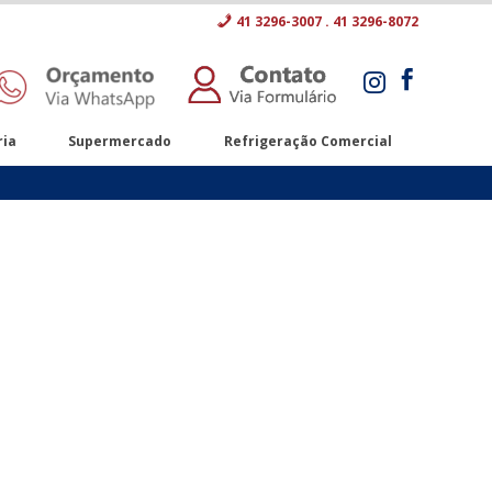
41 3296-3007 . 41 3296-8072


ria
Supermercado
Refrigeração Comercial