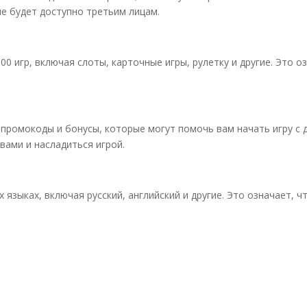
е будет доступно третьим лицам.
0 игр, включая слоты, карточные игры, рулетку и другие. Это о
 промокоды и бонусы, которые могут помочь вам начать игру с
вами и насладиться игрой.
х языках, включая русский, английский и другие. Это означает,