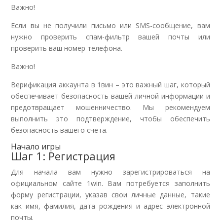
Важно!
Если вы не получили письмо или SMS-сообщение, вам
нужно проверить спам-фильтр вашей почты или
проверить ваш номер телефона.
Важно!
Верификация аккаунта в 1вин – это важный шаг, который
обеспечивает безопасность вашей личной информации и
предотвращает мошенничество. Мы рекомендуем
выполнить это подтверждение, чтобы обеспечить
безопасность вашего счета.
Начало игры
Шаг 1: Регистрация
Для начала вам нужно зарегистрироваться на
официальном сайте 1win. Вам потребуется заполнить
форму регистрации, указав свои личные данные, такие
как имя, фамилия, дата рождения и адрес электронной
почты.