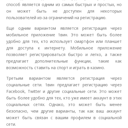
способ является одним из самых быстрых и простых, но
он может быть не доступен для некоторых
пользователей из-за ограничений на регистрацию.
Еще одним вариантом является регистрация через
мобильное приложение 1вин. Это может быть более
удобно для тех, кто использует смартфон или планшет
для доступа к интернету. Мобильное приложение
позволяет регистрироваться быстро и легко, а также
предлагает дополнительные функции, такие как
возможность ставить на спорт и играть в казино.
Третьим вариантом является регистрация через
социальные сети. 1вин предлагает регистрацию через
Facebook, Twitter и другие социальные сети. Это может
быть более удобно для тех, кто уже имеет аккаунт в этих
социальных сетях. Однако, это может быть менее
безопасно, чем другие варианты, так как ваш аккаунт
может быть связан с вашим профилем в социальной
сети.