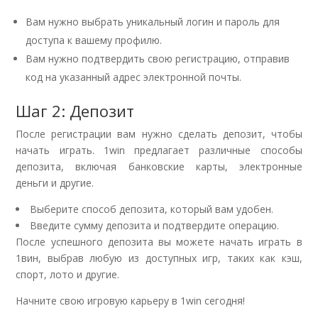
Вам нужно выбрать уникальный логин и пароль для
доступа к вашему профилю.
Вам нужно подтвердить свою регистрацию, отправив
код на указанный адрес электронной почты.
Шаг 2: Депозит
После регистрации вам нужно сделать депозит, чтобы
начать играть. 1win предлагает различные способы
депозита, включая банковские карты, электронные
деньги и другие.
Выберите способ депозита, который вам удобен.
Введите сумму депозита и подтвердите операцию.
После успешного депозита вы можете начать играть в
1вин, выбрав любую из доступных игр, таких как кэш,
спорт, лото и другие.
Начните свою игровую карьеру в 1win сегодня!