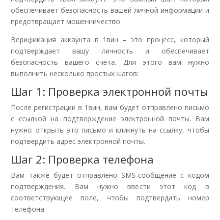
обеспечивает безопасность вашей личной информации и
предотвращает мошенничество.
Верификация аккаунта в 1вин – это процесс, который
подтверждает вашу личность и обеспечивает
безопасность вашего счета. Для этого вам нужно
выполнить несколько простых шагов:
Шаг 1: Проверка электронной почты
После регистрации в 1вин, вам будет отправлено письмо
с ссылкой на подтверждение электронной почты. Вам
нужно открыть это письмо и кликнуть на ссылку, чтобы
подтвердить адрес электронной почты.
Шаг 2: Проверка телефона
Вам также будет отправлено SMS-сообщение с кодом
подтверждения. Вам нужно ввести этот код в
соответствующее поле, чтобы подтвердить номер
телефона.