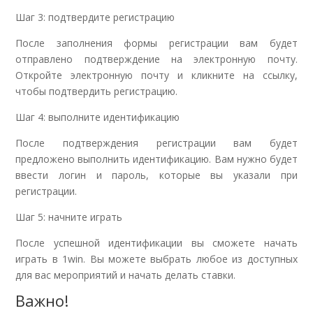
Шаг 3: подтвердите регистрацию
После заполнения формы регистрации вам будет
отправлено подтверждение на электронную почту.
Откройте электронную почту и кликните на ссылку,
чтобы подтвердить регистрацию.
Шаг 4: выполните идентификацию
После подтверждения регистрации вам будет
предложено выполнить идентификацию. Вам нужно будет
ввести логин и пароль, которые вы указали при
регистрации.
Шаг 5: начните играть
После успешной идентификации вы сможете начать
играть в 1win. Вы можете выбрать любое из доступных
для вас мероприятий и начать делать ставки.
Важно!