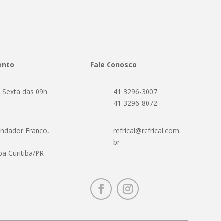
ento
Fale Conosco
 Sexta das 09h
41 3296-3007
h
41 3296-8072
ndador Franco,
refrical@refrical.com.
br
ba Curitiba/PR