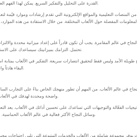
القدرة على التحليل والتفكير السريع. يمكن لهذا الفهم العميق أن يساعدك في اتخاذ قرارات أفضل تزيد من فرصك في الفوز.
من المنصات التعليمية والمواقع الإلكترونية التي تقدم إرشادات وموارد قيّمة ل
لنجاح في عالم المقامرة. يجب أن تكون قادراً على إعداد ميزانية محددة والالتزا
تحتمل. التزامك بميزانيتك سيساعدك على الاستمتاع باللعبة بشكل أكبر وتقليل الضغط الناجم عن الخسائر المحتملة.
اح طويلة الأمد وليس فقط لتحقيق انتصارات سريعة. التفكير في الألعاب بمثابة
البقاء هادئاً واتخاذ قرارات بناءً على البيانات والتحليل يسهم في زيادة فرص النجاح.
لنجاح في عالم الألعاب. من المهم أن تطور منهجك الخاص بناءً على التجارب الس
واضحة ومحددة لهدفك في الألعاب، فذلك يساعدك في اتخاذ قرارات فعالة تزيد من فرصك في الفوز.
جيات الفعّالة والتوجيهات التي تساعدك على تحسين أدائك في الألعاب. يعد التع
وسائل النجاح الأكثر فعالية في عالم الألعاب الحماسية. الاستمرارية في التعلم والتطوير تسهم في بناء قاعدة قوية ومتناغمة.