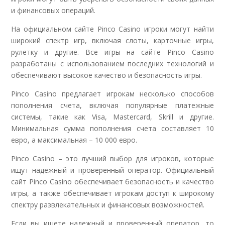
и финансовых операций.
На официальном сайте Pinco Casino игроки могут найти
широкий спектр игр, включая слоты, карточные игры,
рулетку и другие. Все игры на сайте Pinco Casino
разработаны с использованием последних технологий и
обеспечивают высокое качество и безопасность игры.
Pinco Casino предлагает игрокам несколько способов
пополнения счета, включая популярные платежные
системы, такие как Visa, Mastercard, Skrill и другие.
Минимальная сумма пополнения счета составляет 10
евро, а максимальная – 10 000 евро.
Pinco Casino – это лучший выбор для игроков, которые
ищут надежный и проверенный оператор. Официальный
сайт Pinco Casino обеспечивает безопасность и качество
игры, а также обеспечивает игрокам доступ к широкому
спектру развлекательных и финансовых возможностей.
Если вы ищете надежный и проверенный оператор, то