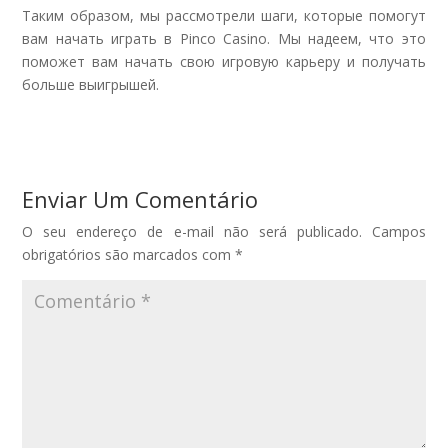
Таким образом, мы рассмотрели шаги, которые помогут
вам начать играть в Pinco Casino. Мы надеем, что это
поможет вам начать свою игровую карьеру и получать
больше выигрышей.
Enviar Um Comentário
O seu endereço de e-mail não será publicado.
Campos
obrigatórios são marcados com
*