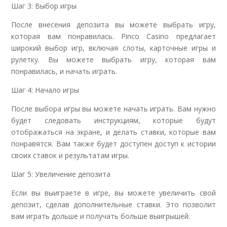
Шаг 3: Выбор игры
После внесения депозита вы можете выбрать игру,
которая вам понравилась. Pinco Casino предлагает
широкий выбор игр, включая слоты, карточные игры и
рулетку. Вы можете выбрать игру, которая вам
понравилась, и начать играть.
Шаг 4: Начало игры
После выбора игры вы можете начать играть. Вам нужно
будет следовать инструкциям, которые будут
отображаться на экране, и делать ставки, которые вам
понравятся. Вам также будет доступен доступ к истории
своих ставок и результатам игры.
Шаг 5: Увеличение депозита
Если вы выиграете в игре, вы можете увеличить свой
депозит, сделав дополнительные ставки. Это позволит
вам играть дольше и получать больше выигрышей.