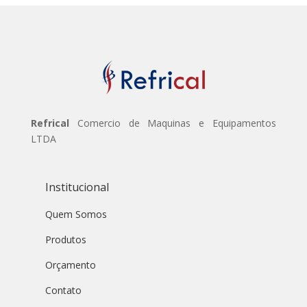
Refrical
Comercio de Maquinas e Equipamentos
LTDA
Institucional
Quem Somos
Produtos
Orçamento
Contato