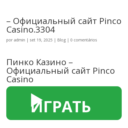
– Официальный сайт Pinco
Casino.3304
por
admin
|
set 19, 2025
|
Blog
|
0 comentários
Пинко Казино –
Официальный сайт Pinco
Casino
▶️
ИГРАТЬ