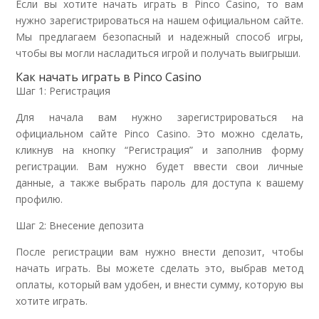
Если вы хотите начать играть в Pinco Casino, то вам
нужно зарегистрироваться на нашем официальном сайте.
Мы предлагаем безопасный и надежный способ игры,
чтобы вы могли насладиться игрой и получать выигрыши.
Как начать играть в Pinco Casino
Шаг 1: Регистрация
Для начала вам нужно зарегистрироваться на
официальном сайте Pinco Casino. Это можно сделать,
кликнув на кнопку “Регистрация” и заполнив форму
регистрации. Вам нужно будет ввести свои личные
данные, а также выбрать пароль для доступа к вашему
профилю.
Шаг 2: Внесение депозита
После регистрации вам нужно внести депозит, чтобы
начать играть. Вы можете сделать это, выбрав метод
оплаты, который вам удобен, и внести сумму, которую вы
хотите играть.