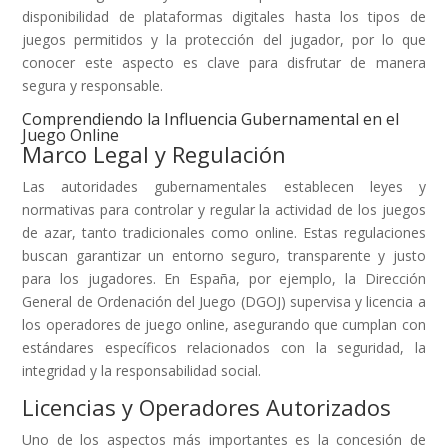
disponibilidad de plataformas digitales hasta los tipos de
juegos permitidos y la protección del jugador, por lo que
conocer este aspecto es clave para disfrutar de manera
segura y responsable.
Comprendiendo la Influencia Gubernamental en el
Juego Online
Marco Legal y Regulación
Las autoridades gubernamentales establecen leyes y
normativas para controlar y regular la actividad de los juegos
de azar, tanto tradicionales como online. Estas regulaciones
buscan garantizar un entorno seguro, transparente y justo
para los jugadores. En España, por ejemplo, la Dirección
General de Ordenación del Juego (DGOJ) supervisa y licencia a
los operadores de juego online, asegurando que cumplan con
estándares específicos relacionados con la seguridad, la
integridad y la responsabilidad social.
Licencias y Operadores Autorizados
Uno de los aspectos más importantes es la concesión de