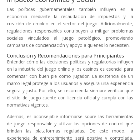
Las políticas gubernamentales también influyen en la
economía mediante la recaudación de impuestos y la
creación de empleo en el sector del juego. Adicionalmente,
regulaciones responsables contribuyen a mitigar problemas
sociales vinculados al juego patológico, promoviendo
campañas de concienciación y apoyo a quienes lo necesiten.
Conclusión y Recomendaciones para Principiantes
Entender cómo las decisiones políticas y regulatorias influyen
en la industria del juego online y los casinos es esencial para
comenzar con buen pie como jugador. La existencia de un
marco legal protege a los usuarios y asegura una experiencia
segura y justa. Por ello, se recomienda siempre verificar que
el sitio de juego cuente con licencia oficial y cumpla con las
normativas vigentes.
Además, es aconsejable informarse sobre las herramientas
de juego responsable y utilizar las opciones de control que
brindan las plataformas reguladas. De este modo, la
experiencia de entretenimiento será positiva y controlada,