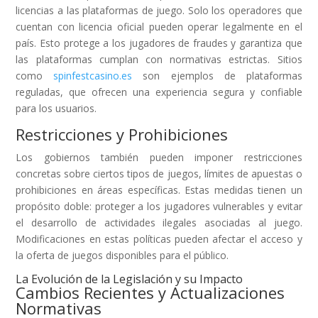
licencias a las plataformas de juego. Solo los operadores que
cuentan con licencia oficial pueden operar legalmente en el
país. Esto protege a los jugadores de fraudes y garantiza que
las plataformas cumplan con normativas estrictas. Sitios
como
spinfestcasino.es
son ejemplos de plataformas
reguladas, que ofrecen una experiencia segura y confiable
para los usuarios.
Restricciones y Prohibiciones
Los gobiernos también pueden imponer restricciones
concretas sobre ciertos tipos de juegos, límites de apuestas o
prohibiciones en áreas específicas. Estas medidas tienen un
propósito doble: proteger a los jugadores vulnerables y evitar
el desarrollo de actividades ilegales asociadas al juego.
Modificaciones en estas políticas pueden afectar el acceso y
la oferta de juegos disponibles para el público.
La Evolución de la Legislación y su Impacto
Cambios Recientes y Actualizaciones
Normativas