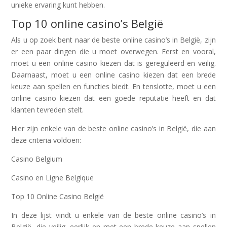
unieke ervaring kunt hebben.
Top 10 online casino’s België
Als u op zoek bent naar de beste online casino’s in België, zijn
er een paar dingen die u moet overwegen. Eerst en vooral,
moet u een online casino kiezen dat is gereguleerd en veilig.
Daarnaast, moet u een online casino kiezen dat een brede
keuze aan spellen en functies biedt. En tenslotte, moet u een
online casino kiezen dat een goede reputatie heeft en dat
klanten tevreden stelt.
Hier zijn enkele van de beste online casino’s in België, die aan
deze criteria voldoen:
Casino Belgium
Casino en Ligne Belgique
Top 10 Online Casino België
In deze lijst vindt u enkele van de beste online casino’s in
België, die veilig, eerlijk en met een brede keuze aan spellen