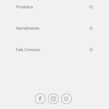
Produtos
Atendimento
Fale Conosco