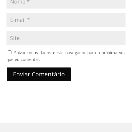
Salvar meus dados neste navegador para a próxima vez
que eu comentar.