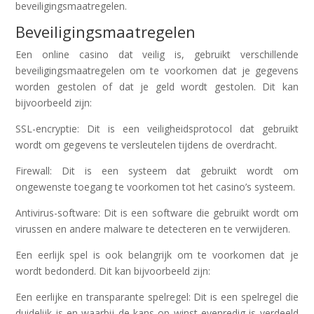
beveiligingsmaatregelen.
Beveiligingsmaatregelen
Een online casino dat veilig is, gebruikt verschillende
beveiligingsmaatregelen om te voorkomen dat je gegevens
worden gestolen of dat je geld wordt gestolen. Dit kan
bijvoorbeeld zijn:
SSL-encryptie: Dit is een veiligheidsprotocol dat gebruikt
wordt om gegevens te versleutelen tijdens de overdracht.
Firewall: Dit is een systeem dat gebruikt wordt om
ongewenste toegang te voorkomen tot het casino’s systeem.
Antivirus-software: Dit is een software die gebruikt wordt om
virussen en andere malware te detecteren en te verwijderen.
Een eerlijk spel is ook belangrijk om te voorkomen dat je
wordt bedonderd. Dit kan bijvoorbeeld zijn:
Een eerlijke en transparante spelregel: Dit is een spelregel die
duidelijk is en waarbij de kans op winst evenredig is verdeeld