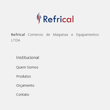
Refrical
Comercio de Maquinas e Equipamentos
LTDA
Institucional
Quem Somos
Produtos
Orçamento
Contato