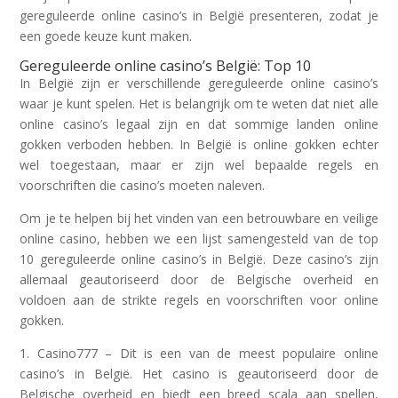
gereguleerde online casino’s in België presenteren, zodat je
een goede keuze kunt maken.
Gereguleerde online casino’s België: Top 10
In België zijn er verschillende gereguleerde online casino’s
waar je kunt spelen. Het is belangrijk om te weten dat niet alle
online casino’s legaal zijn en dat sommige landen online
gokken verboden hebben. In België is online gokken echter
wel toegestaan, maar er zijn wel bepaalde regels en
voorschriften die casino’s moeten naleven.
Om je te helpen bij het vinden van een betrouwbare en veilige
online casino, hebben we een lijst samengesteld van de top
10 gereguleerde online casino’s in België. Deze casino’s zijn
allemaal geautoriseerd door de Belgische overheid en
voldoen aan de strikte regels en voorschriften voor online
gokken.
1. Casino777 – Dit is een van de meest populaire online
casino’s in België. Het casino is geautoriseerd door de
Belgische overheid en biedt een breed scala aan spellen,