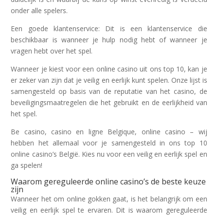
onder alle spelers.
Een goede klantenservice: Dit is een klantenservice die
beschikbaar is wanneer je hulp nodig hebt of wanneer je
vragen hebt over het spel.
Wanneer je kiest voor een online casino uit ons top 10, kan je
er zeker van zijn dat je veilig en eerlijk kunt spelen. Onze lijst is
samengesteld op basis van de reputatie van het casino, de
beveiligingsmaatregelen die het gebruikt en de eerlijkheid van
het spel.
Be casino, casino en ligne Belgique, online casino – wij
hebben het allemaal voor je samengesteld in ons top 10
online casino’s België. Kies nu voor een veilig en eerlijk spel en
ga spelen!
Waarom gereguleerde online casino’s de beste keuze
zijn
Wanneer het om online gokken gaat, is het belangrijk om een
veilig en eerlijk spel te ervaren. Dit is waarom gereguleerde