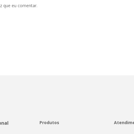
z que eu comentar.
onal
Produtos
Atendim