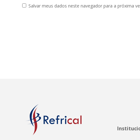
Salvar meus dados neste navegador para a próxima ve
Instituci