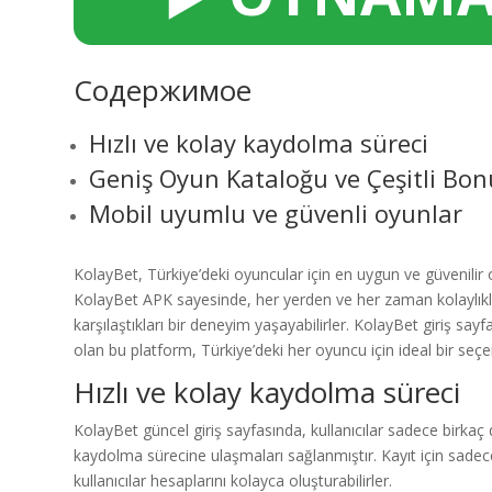
Содержимое
Hızlı ve kolay kaydolma süreci
Geniş Oyun Kataloğu ve Çeşitli Bon
Mobil uyumlu ve güvenli oyunlar
KolayBet, Türkiye’deki oyuncular için en uygun ve güvenilir 
KolayBet APK sayesinde, her yerden ve her zaman kolaylıkla 
karşılaştıkları bir deneyim yaşayabilirler. KolayBet giriş sayf
olan bu platform, Türkiye’deki her oyuncu için ideal bir seçe
Hızlı ve kolay kaydolma süreci
KolayBet güncel giriş sayfasında, kullanıcılar sadece birkaç d
kaydolma sürecine ulaşmaları sağlanmıştır. Kayıt için sadece bi
kullanıcılar hesaplarını kolayca oluşturabilirler.