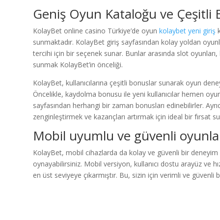
Geniş Oyun Kataloğu ve Çeşitli 
KolayBet online casino Türkiye’de oyun
kolaybet yeni giriş
k
sunmaktadır. KolayBet giriş sayfasından kolay yoldan oyunları 
tercihi için bir seçenek sunar. Bunlar arasında slot oyunları
sunmak KolayBet’in önceliği.
KolayBet, kullanıcılarına çeşitli bonuslar sunarak oyun dene
Öncelikle, kaydolma bonusu ile yeni kullanıcılar hemen oyunlar
sayfasından herhangi bir zaman bonusları edinebilirler. Ayrı
zenginleştirmek ve kazançları artırmak için ideal bir fırsat s
Mobil uyumlu ve güvenli oyunla
KolayBet, mobil cihazlarda da kolay ve güvenli bir deneyim
oynayabilirsiniz. Mobil versiyon, kullanıcı dostu arayüz ve h
en üst seviyeye çıkarmıştır. Bu, sizin için verimli ve güvenli