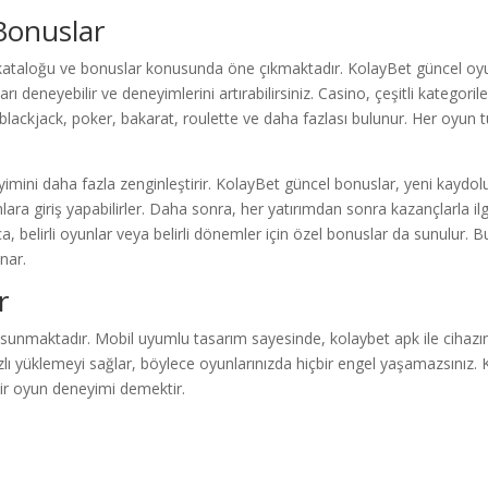
Bonuslar
ataloğu ve bonuslar konusunda öne çıkmaktadır. KolayBet güncel oyu
deneyebilir ve deneyimlerini artırabilirsiniz. Casino, çeşitli kategorile
, blackjack, poker, bakarat, roulette ve daha fazlası bulunur. Her oyun 
yimini daha fazla zenginleştirir. KolayBet güncel bonuslar, yeni kaydol
a giriş yapabilirler. Daha sonra, her yatırımdan sonra kazançlarla ilgili 
ca, belirli oyunlar veya belirli dönemler için özel bonuslar da sunulur
unar.
r
 sunmaktadır. Mobil uyumlu tasarım sayesinde, kolaybet apk ile cihazı
ızlı yüklemeyi sağlar, böylece oyunlarınızda hiçbir engel yaşamazsınız.
 bir oyun deneyimi demektir.