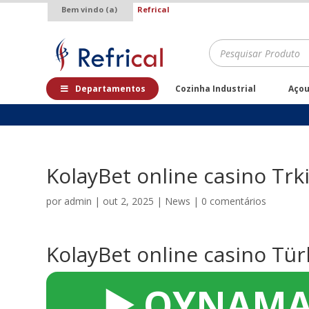
Bem vindo (a)
Refrical
.
Pesquisar
produtos
Departamentos
Cozinha Industrial
Aço
KolayBet online casino Trki
por
admin
|
out 2, 2025
|
News
|
0 comentários
KolayBet online casino Türk
▶️ OYNAM