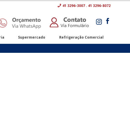
41 3296-3007 . 41 3296-8072


ria
Supermercado
Refrigeração Comercial