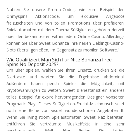
Nutzen Sie unsere Promo-Codes, wie zum Beispiel den
Ohmyspins Aktionscode, um exklusive Angebote
freizuschalten und von tollen Promotions über profitieren.
Spielautomaten mit dem Thema Süßigkeiten gehören derzeit
über den bekanntesten within jedem Online-Casino. Allerdings
können Sie über Sweet Bonanza Ihre neuen Lieblings-Casino-
Slots überall genießen, im Gegensatz zu mobilen Software.”
Wie Qualifiziert Man Sich Für Nice Bonanza Free
Spins No Deposit 2025?
Um über spielen, wählen Sie Ihren Einsatz, drücken Sie die
Starttaste und warten Sie die Ergebnisse abdominal.
Außerdem haben perish Spieler die Möglichkeit, mit
Kryptowährungen zu wetten. Sweet Bienestar ist ein anderes
tolles Beispiel für expire hervorragenden Designer vonseiten
Pragmatic Play. Dieses Süßigkeiten-Frucht-Mischmasch setzt
noch eine Reihe von visuell wunderschönen Angeboten ft.
Wenn Sie living room Spielautomaten Sweet Paz betreten,
entführen Sie verträumte Musikeffekte in eine sehr
geschmackvolle Welt. Hier finden Sie luftige