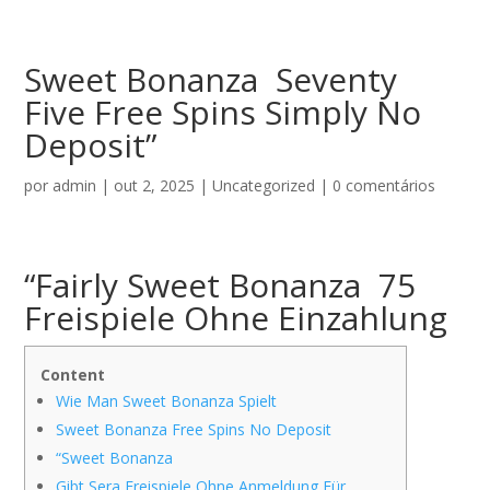
Sweet Bonanza ️ Seventy
Five Free Spins Simply No
Deposit”
por
admin
|
out 2, 2025
|
Uncategorized
|
0 comentários
“Fairly Sweet Bonanza ️ 75
Freispiele Ohne Einzahlung
Content
Wie Man Sweet Bonanza Spielt
Sweet Bonanza Free Spins No Deposit
“Sweet Bonanza
Gibt Sera Freispiele Ohne Anmeldung Für