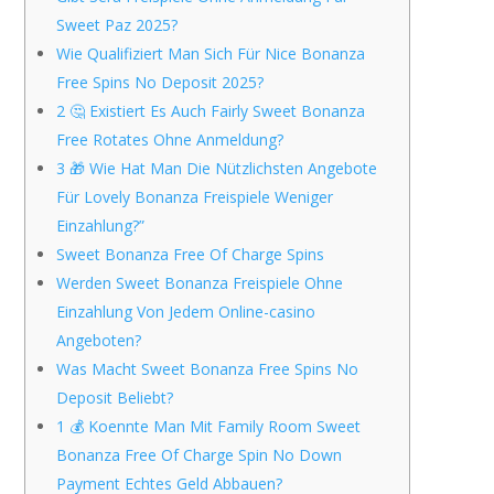
Sweet Paz 2025?
Wie Qualifiziert Man Sich Für Nice Bonanza
Free Spins No Deposit 2025?
2 🤔 Existiert Es Auch Fairly Sweet Bonanza
Free Rotates Ohne Anmeldung?
3 🎁 Wie Hat Man Die Nützlichsten Angebote
Für Lovely Bonanza Freispiele Weniger
Einzahlung?”
Sweet Bonanza Free Of Charge Spins
Werden Sweet Bonanza Freispiele Ohne
Einzahlung Von Jedem Online-casino
Angeboten?
Was Macht Sweet Bonanza Free Spins No
Deposit Beliebt?
1 💰 Koennte Man Mit Family Room Sweet
Bonanza Free Of Charge Spin No Down
Payment Echtes Geld Abbauen?