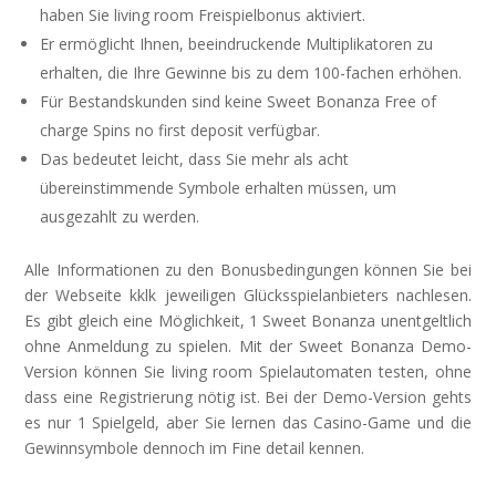
haben Sie living room Freispielbonus aktiviert.
Er ermöglicht Ihnen, beeindruckende Multiplikatoren zu
erhalten, die Ihre Gewinne bis zu dem 100-fachen erhöhen.
Für Bestandskunden sind keine Sweet Bonanza Free of
charge Spins no first deposit verfügbar.
Das bedeutet leicht, dass Sie mehr als acht
übereinstimmende Symbole erhalten müssen, um
ausgezahlt zu werden.
Alle Informationen zu den Bonusbedingungen können Sie bei
der Webseite kklk jeweiligen Glücksspielanbieters nachlesen.
Es gibt gleich eine Möglichkeit, 1 Sweet Bonanza unentgeltlich
ohne Anmeldung zu spielen. Mit der Sweet Bonanza Demo-
Version können Sie living room Spielautomaten testen, ohne
dass eine Registrierung nötig ist. Bei der Demo-Version gehts
es nur 1 Spielgeld, aber Sie lernen das Casino-Game und die
Gewinnsymbole dennoch im Fine detail kennen.