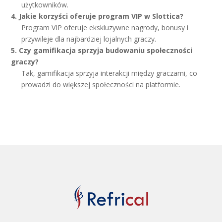
użytkowników.
4. Jakie korzyści oferuje program VIP w Slottica?
Program VIP oferuje ekskluzywne nagrody, bonusy i
przywileje dla najbardziej lojalnych graczy.
5. Czy gamifikacja sprzyja budowaniu społeczności
graczy?
Tak, gamifikacja sprzyja interakcji między graczami, co
prowadzi do większej społeczności na platformie.