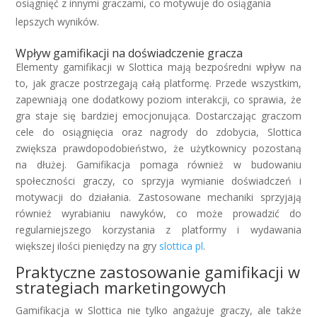
osiągnięć z innymi graczami, co motywuje do osiągania
lepszych wyników.
Wpływ gamifikacji na doświadczenie gracza
Elementy gamifikacji w Slottica mają bezpośredni wpływ na
to, jak gracze postrzegają całą platformę. Przede wszystkim,
zapewniają one dodatkowy poziom interakcji, co sprawia, że
gra staje się bardziej emocjonująca. Dostarczając graczom
cele do osiągnięcia oraz nagrody do zdobycia, Slottica
zwiększa prawdopodobieństwo, że użytkownicy pozostaną
na dłużej. Gamifikacja pomaga również w budowaniu
społeczności graczy, co sprzyja wymianie doświadczeń i
motywacji do działania. Zastosowane mechaniki sprzyjają
również wyrabianiu nawyków, co może prowadzić do
regularniejszego korzystania z platformy i wydawania
większej ilości pieniędzy na gry
slottica pl
.
Praktyczne zastosowanie gamifikacji w
strategiach marketingowych
Gamifikacja w Slottica nie tylko angażuje graczy, ale także