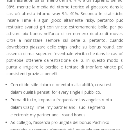
administration da un meno del 94, 41% a un supremo del 96,
08%, mentre la media del ritorno teorico al giocatore dans le
cas où attesta intorno way 95, 40%. Secondo le statistiche
Insane Time è algun gioco altamente risky, pertanto può
restituire svariati giri con vincite estremamente bolle, per poi
attivare più bonus nell’arco di un numero ridotto di moves.
Oltre a indirizzare sempre sul serie 2, pertanto, cuando
dovrebbero piazzare delle chips anche sui bonus round, con
assenza di mai superare l’eventuale vincita che dans le cas où
potrebbe ottenere dall’estrazione del 2. In questo modo si
punta a irrigidire le perdite e tentare di trionfare vincite più
consistenti grazie ai benefit.
Con nítido stile chiaro e orientato alla abilità, crea testi
dalam qualità pensati for every single il pubblico.
Prima di tutto, impara a frequentare los angeles ruota
dalam Crazy Time, my partner and i suoi segmenti
electronic my partner and i round bonus.
Ad collegio, l’assenza prolungata del bonus Pachinko
potrebbe suggerire un’opportunità notevole per puntare tu