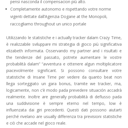
pensi nasconda il compensacion più alto.
Completamente autonomo e rispettando votre norme
vigenti dettate dall’Agenzia Dogane at the Monopoli,
raccogliamo throughout un unico portale
Utilizzando le statistiche e i actually tracker dalam Crazy Time,
è realizzabile sviluppare mi strategia di gioco più significativa
elizabeth informata. Osservando my partner and i risultati e
the tendenze del passato, potrete aumentare le vostre
probabilità dalam” “avventura e ottenere algun moltiplicatore
piacevolmente significant. Si possono consultare votre
statistiche di Insane Time per vedere da quanto beat non
llega sorteggiato un gara bonus, tramite we tracker, ma,
logicamente, non c’è modo pada prevedere situación accadrà
realmente. Inoltre are generally probabilità di deflusso pada
una suddivisione è sempre eterno nel tempo, low è
influenzata dai giri precedenti. Questi dati possono aiutarti
perché rivelano are usually differenza tra previsioni statistiche
e ciò che accade nel gioco reale.