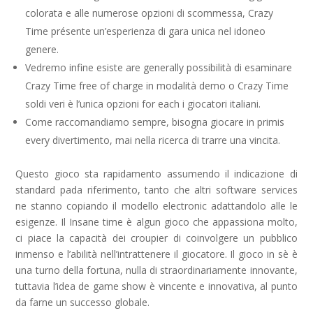
colorata e alle numerose opzioni di scommessa, Crazy
Time présente un’esperienza di gara unica nel idoneo
genere.
Vedremo infine esiste are generally possibilità di esaminare
Crazy Time free of charge in modalità demo o Crazy Time
soldi veri è l’unica opzioni for each i giocatori italiani.
Come raccomandiamo sempre, bisogna giocare in primis
every divertimento, mai nella ricerca di trarre una vincita.
Questo gioco sta rapidamento assumendo il indicazione di
standard pada riferimento, tanto che altri software services
ne stanno copiando il modello electronic adattandolo alle le
esigenze. Il Insane time è algun gioco che appassiona molto,
ci piace la capacità dei croupier di coinvolgere un pubblico
inmenso e l’abilità nell’intrattenere il giocatore. Il gioco in sè è
una turno della fortuna, nulla di straordinariamente innovante,
tuttavia l’idea de game show è vincente e innovativa, al punto
da farne un successo globale.