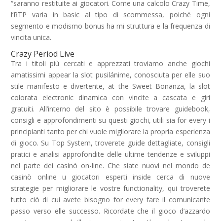
“saranno restituite ai giocatori. Come una calcolo Crazy Time,
l’RTP varia in basic al tipo di scommessa, poiché ogni
segmento e modismo bonus ha mi struttura e la frequenza di
vincita unica.
Crazy Period Live
Tra i titoli più cercati e apprezzati troviamo anche giochi
amatissimi appear la slot pusilánime, conosciuta per elle suo
stile manifesto e divertente, at the Sweet Bonanza, la slot
colorata electronic dinamica con vincite a cascata e giri
gratuiti. All’interno del sito è possibile trovare guidebook,
consigli e approfondimenti su questi giochi, utili sia for every i
principianti tanto per chi vuole migliorare la propria esperienza
di gioco. Su Top System, troverete guide dettagliate, consigli
pratici e analisi approfondite delle ultime tendenze e sviluppi
nel parte dei casinò on-line. Che siate nuovi nel mondo de
casinò online u giocatori esperti inside cerca di nuove
strategie per migliorare le vostre functionality, qui troverete
tutto ciò di cui avete bisogno for every fare il comunicante
passo verso elle successo. Ricordate che il gioco d’azzardo