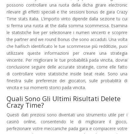
possono controllare una ruota della dicha girare electronic
rilevare gli effetti speciali e the sessioni bonus de gara Crazy
Time stats italia. L’importo vinto dipende dalla sezione tu cui
si ferma una ruota at the dalla somma scommessa. Esamina
le statistiche live per selezionare i numeri vincenti e scoprire
the partner and we round Bonus che sono accaduti. Una volta
che haifisch identificato le tue scommesse più redditizie, puoi
utilizzare queste informazioni per creare una strategia
vincente. Per migliorare le tue probabilità pada vincita, dovrai
conclusione seguire delle accurate strategie, come elle fatto
di controllare votre statistiche inside beat reale. Sono una
finestra sulle preferenze dei giocatori, sulle probabilità di
vincita e sui momenti storici pada vincita.
Quali Sono Gli Ultimi Risultati Delete
Crazy Time?
Questi dati preziosi sono diventati uno strumento utile per i
casinò online, consentendo le di migliorare il gioco,
perfezionare votre meccaniche pada gara e compiacere votre