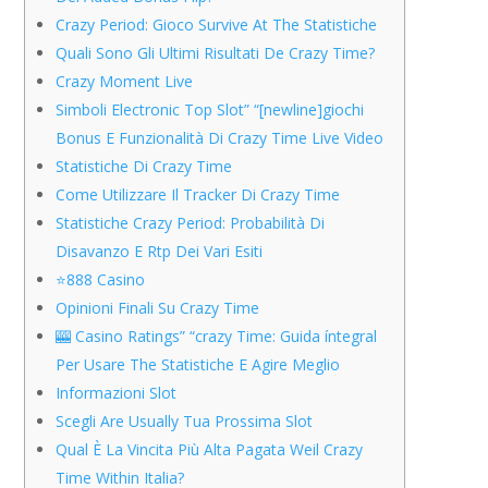
Crazy Period: Gioco Survive At The Statistiche
Quali Sono Gli Ultimi Risultati De Crazy Time?
Crazy Moment Live
Simboli Electronic Top Slot” “[newline]giochi
Bonus E Funzionalità Di Crazy Time Live Video
Statistiche Di Crazy Time
Come Utilizzare Il Tracker Di Crazy Time
Statistiche Crazy Period: Probabilità Di
Disavanzo E Rtp Dei Vari Esiti
⭐️888 Casino
Opinioni Finali Su Crazy Time
🎰 Casino Ratings” “crazy Time: Guida íntegral
Per Usare The Statistiche E Agire Meglio
Informazioni Slot
Scegli Are Usually Tua Prossima Slot
Qual È La Vincita Più Alta Pagata Weil Crazy
Time Within Italia?