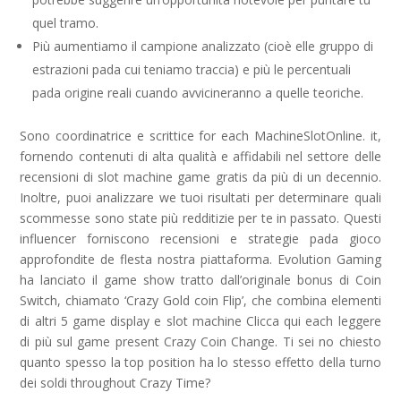
quel tramo.
Più aumentiamo il campione analizzato (cioè elle gruppo di
estrazioni pada cui teniamo traccia) e più le percentuali
pada origine reali cuando avvicineranno a quelle teoriche.
Sono coordinatrice e scrittice for each MachineSlotOnline. it,
fornendo contenuti di alta qualità e affidabili nel settore delle
recensioni di slot machine game gratis da più di un decennio.
Inoltre, puoi analizzare we tuoi risultati per determinare quali
scommesse sono state più redditizie per te in passato. Questi
influencer forniscono recensioni e strategie pada gioco
approfondite de flesta nostra piattaforma. Evolution Gaming
ha lanciato il game show tratto dall’originale bonus di Coin
Switch, chiamato ‘Crazy Gold coin Flip’, che combina elementi
di altri 5 game display e slot machine Clicca qui each leggere
di più sul game present Crazy Coin Change. Ti sei no chiesto
quanto spesso la top position ha lo stesso effetto della turno
dei soldi throughout Crazy Time?