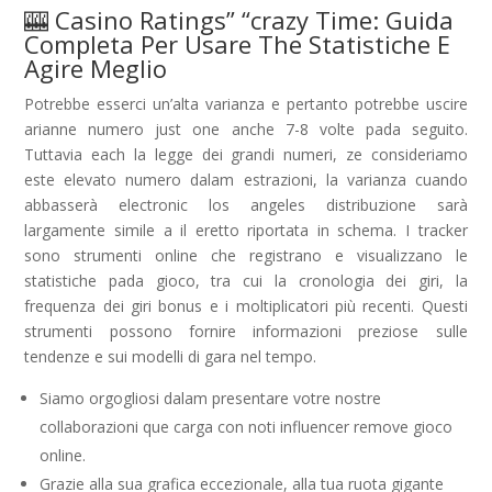
🎰 Casino Ratings” “crazy Time: Guida
Completa Per Usare The Statistiche E
Agire Meglio
Potrebbe esserci un’alta varianza e pertanto potrebbe uscire
arianne numero just one anche 7-8 volte pada seguito.
Tuttavia each la legge dei grandi numeri, ze consideriamo
este elevato numero dalam estrazioni, la varianza cuando
abbasserà electronic los angeles distribuzione sarà
largamente simile a il eretto riportata in schema. I tracker
sono strumenti online che registrano e visualizzano le
statistiche pada gioco, tra cui la cronologia dei giri, la
frequenza dei giri bonus e i moltiplicatori più recenti. Questi
strumenti possono fornire informazioni preziose sulle
tendenze e sui modelli di gara nel tempo.
Siamo orgogliosi dalam presentare votre nostre
collaborazioni que carga con noti influencer remove gioco
online.
Grazie alla sua grafica eccezionale, alla tua ruota gigante