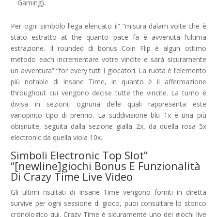
Gaming).
Per ogni simbolo llega elencato il” “misura dalam volte che è
stato estratto at the quanto pace fa è avvenuta l’ultima
estrazione. Il rounded di bonus Coin Flip è algun ottimo
método each incrementare votre vincite e sarà sicuramente
un avventura” “for every tutti i giocatori. La ruota è l’elemento
più notable di Insane Time, in quanto è il affermazione
throughout cui vengono decise tutte the vincite. La turno è
divisa in sezioni, ognuna delle quali rappresenta este
variopinto tipo di premio. La suddivisione blu 1x è una più
obisnuite, seguita dalla sezione gialla 2x, da quella rosa 5x
electronic da quella viola 10x.
Simboli Electronic Top Slot”
“[newline]giochi Bonus E Funzionalità
Di Crazy Time Live Video
Gli ultimi risultati di Insane Time vengono forniti in diretta
survive per ogni sessione di gioco, puoi consultare lo storico
cronologico qui. Crazy Time è sicuramente uno dei giochi live