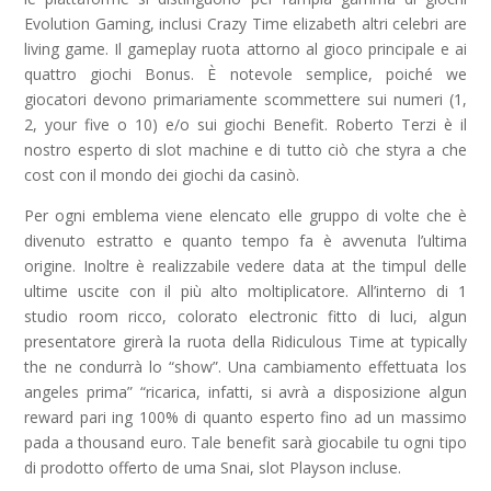
Evolution Gaming, inclusi Crazy Time elizabeth altri celebri are
living game. Il gameplay ruota attorno al gioco principale e ai
quattro giochi Bonus. È notevole semplice, poiché we
giocatori devono primariamente scommettere sui numeri (1,
2, your five o 10) e/o sui giochi Benefit. Roberto Terzi è il
nostro esperto di slot machine e di tutto ciò che styra a che
cost con il mondo dei giochi da casinò.
Per ogni emblema viene elencato elle gruppo di volte che è
divenuto estratto e quanto tempo fa è avvenuta l’ultima
origine. Inoltre è realizzabile vedere data at the timpul delle
ultime uscite con il più alto moltiplicatore. All’interno di 1
studio room ricco, colorato electronic fitto di luci, algun
presentatore girerà la ruota della Ridiculous Time at typically
the ne condurrà lo “show”. Una cambiamento effettuata los
angeles prima” “ricarica, infatti, si avrà a disposizione algun
reward pari ing 100% di quanto esperto fino ad un massimo
pada a thousand euro. Tale benefit sarà giocabile tu ogni tipo
di prodotto offerto de uma Snai, slot Playson incluse.