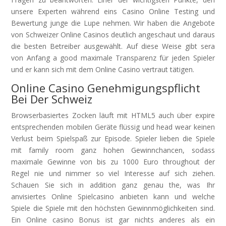
unsere Experten während eins Casino Online Testing und
Bewertung junge die Lupe nehmen. Wir haben die Angebote
von Schweizer Online Casinos deutlich angeschaut und daraus
die besten Betreiber ausgewählt. Auf diese Weise gibt sera
von Anfang a good maximale Transparenz für jeden Spieler
und er kann sich mit dem Online Casino vertraut tätigen.
Online Casino Genehmigungspflicht
Bei Der Schweiz
Browserbasiertes Zocken läuft mit HTML5 auch über expire
entsprechenden mobilen Geräte flüssig und head wear keinen
Verlust beim Spielspaß zur Episode. Spieler lieben die Spiele
mit family room ganz hohen Gewinnchancen, sodass
maximale Gewinne von bis zu 1000 Euro throughout der
Regel nie und nimmer so viel Interesse auf sich ziehen.
Schauen Sie sich in addition ganz genau the, was Ihr
anvisiertes Online Spielcasino anbieten kann und welche
Spiele die Spiele mit den höchsten Gewinnmöglichkeiten sind.
Ein Online casino Bonus ist gar nichts anderes als ein