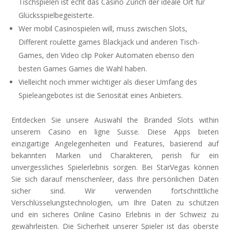
Tischspielen ist echt das Casino Zürich der ideale Ort für
Glücksspielbegeisterte.
Wer mobil Casinospielen will, muss zwischen Slots,
Different roulette games Blackjack und anderen Tisch-
Games, den Video clip Poker Automaten ebenso den
besten Games Games die Wahl haben.
Vielleicht noch immer wichtiger als dieser Umfang des
Spieleangebotes ist die Seriosität eines Anbieters.
Entdecken Sie unsere Auswahl the Branded Slots within
unserem Casino en ligne Suisse. Diese Apps bieten
einzigartige Angelegenheiten und Features, basierend auf
bekannten Marken und Charakteren, perish für ein
unvergessliches Spielerlebnis sorgen. Bei StarVegas können
Sie sich darauf menschenleer, dass Ihre persönlichen Daten
sicher sind. Wir verwenden fortschrittliche
Verschlüsselungstechnologien, um Ihre Daten zu schützen
und ein sicheres Online Casino Erlebnis in der Schweiz zu
gewährleisten. Die Sicherheit unserer Spieler ist das oberste