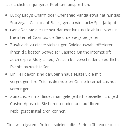
absichtlich ein jüngeres Publikum ansprechen.
Lucky Lady’s Charm oder Cherished Panda etwa hat nur das
StarVegas Casino auf Basis, genau wie Lucky Spin Jackpots.
Genießen Sie die Freiheit darüber hinaus Flexibilität von On
the internet Casinos, die Sie unterwegs begleiten.
Zusätzlich zu dieser vielseitigen Spieleauswahl offerieren
Ihnen die besten Schweizer Casinos On the internet oft
auch expire Möglichkeit, Wetten bei verschiedene sportliche
Events abzuschließen.
Ein Teil davon sind darüber hinaus Nutzer, die mit
vergnügen ihre Zeit inside mobilen Online Internet casinos
verbringen.
Zunächst einmal findet man gelegentlich spezielle Echtgeld
Casino Apps, die Sie herunterladen und auf Ihrem
Mobilgerät installieren können.
Die wichtigsten Rollen spielen die Seriosität ebenso die