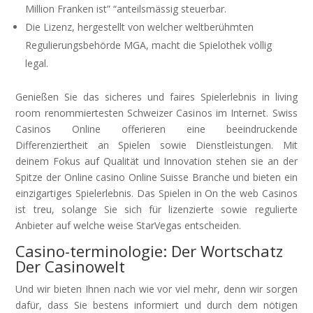
Million Franken ist” “anteilsmässig steuerbar.
Die Lizenz, hergestellt von welcher weltberühmten
Regulierungsbehörde MGA, macht die Spielothek völlig
legal.
Genießen Sie das sicheres und faires Spielerlebnis in living
room renommiertesten Schweizer Casinos im Internet. Swiss
Casinos Online offerieren eine beeindruckende
Differenziertheit an Spielen sowie Dienstleistungen. Mit
deinem Fokus auf Qualität und Innovation stehen sie an der
Spitze der Online casino Online Suisse Branche und bieten ein
einzigartiges Spielerlebnis. Das Spielen in On the web Casinos
ist treu, solange Sie sich für lizenzierte sowie regulierte
Anbieter auf welche weise StarVegas entscheiden.
Casino-terminologie: Der Wortschatz
Der Casinowelt
Und wir bieten Ihnen nach wie vor viel mehr, denn wir sorgen
dafür, dass Sie bestens informiert und durch dem nötigen