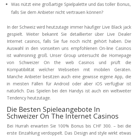
Was nützt eine großartige Spielpalette und das toller Bonus,
falls Sie dem Anbieter nicht vertrauen können?
In der Schweiz wird heutzutage immer häufiger Live Black jack
gespielt. Weiter bekannt Sie detaillierter über Live Dealer
Internet casinos, falls Sie fue noch nicht gehört haben. Die
Auswahl in den vonseiten uns empfohlenen On-line Casinos
ist wahnsinnig groß. Unser Group untersucht die Homepage
von Schweizer On the web Casinos und prüft die
Kompatibilität welcher Webseiten mit mobilen Geräten.
Manche Anbieter besitzen auch eine gewisse eigene App, die
in meisten Fällen für Android oder aber iOS verfügbar ist
natürlich. Das Spielen bei den Handys ist auch ein weltweiter
Tendency heutzutage.
Die Besten Spieleangebote In
Schweizer On The Internet Casinos
Bei Hurrah erwarten Sie 100% Bonus bis CHF 300. – bei die
erste Einzahlung verdoppelt. Das Design and style wirkt etwas