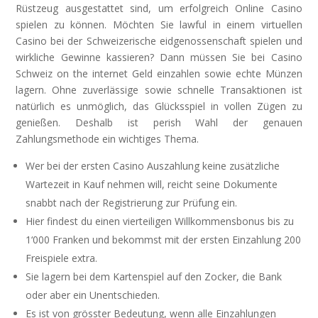
Rüstzeug ausgestattet sind, um erfolgreich Online Casino
spielen zu können. Möchten Sie lawful in einem virtuellen
Casino bei der Schweizerische eidgenossenschaft spielen und
wirkliche Gewinne kassieren? Dann müssen Sie bei Casino
Schweiz on the internet Geld einzahlen sowie echte Münzen
lagern. Ohne zuverlässige sowie schnelle Transaktionen ist
natürlich es unmöglich, das Glücksspiel in vollen Zügen zu
genießen. Deshalb ist perish Wahl der genauen
Zahlungsmethode ein wichtiges Thema.
Wer bei der ersten Casino Auszahlung keine zusätzliche
Wartezeit in Kauf nehmen will, reicht seine Dokumente
snabbt nach der Registrierung zur Prüfung ein.
Hier findest du einen vierteiligen Willkommensbonus bis zu
1‘000 Franken und bekommst mit der ersten Einzahlung 200
Freispiele extra.
Sie lagern bei dem Kartenspiel auf den Zocker, die Bank
oder aber ein Unentschieden.
Es ist von grösster Bedeutung, wenn alle Einzahlungen