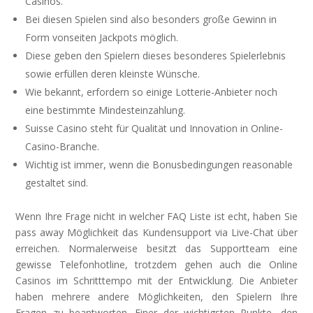
Casinos.
Bei diesen Spielen sind also besonders große Gewinn in
Form vonseiten Jackpots möglich.
Diese geben den Spielern dieses besonderes Spielerlebnis
sowie erfüllen deren kleinste Wünsche.
Wie bekannt, erfordern so einige Lotterie-Anbieter noch
eine bestimmte Mindesteinzahlung.
Suisse Casino steht für Qualität und Innovation in Online-
Casino-Branche.
Wichtig ist immer, wenn die Bonusbedingungen reasonable
gestaltet sind.
Wenn Ihre Frage nicht in welcher FAQ Liste ist echt, haben Sie
pass away Möglichkeit das Kundensupport via Live-Chat über
erreichen. Normalerweise besitzt das Supportteam eine
gewisse Telefonhotline, trotzdem gehen auch die Online
Casinos im Schritttempo mit der Entwicklung. Die Anbieter
haben mehrere andere Möglichkeiten, den Spielern Ihre
Fragen zu beantworten. Einer der wichtigsten Punkte, den