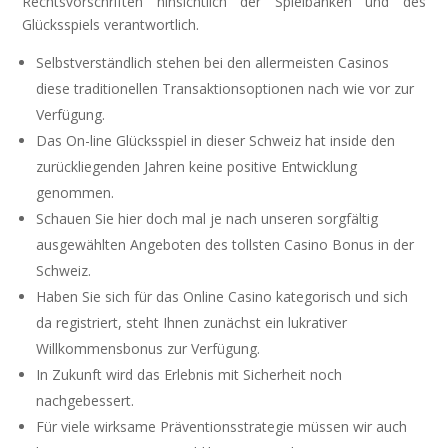
Rechtsvorschriften hinsichtlich der Spielbanken und des
Glücksspiels verantwortlich.
Selbstverständlich stehen bei den allermeisten Casinos
diese traditionellen Transaktionsoptionen nach wie vor zur
Verfügung.
Das On-line Glücksspiel in dieser Schweiz hat inside den
zurückliegenden Jahren keine positive Entwicklung
genommen.
Schauen Sie hier doch mal je nach unseren sorgfältig
ausgewählten Angeboten des tollsten Casino Bonus in der
Schweiz.
Haben Sie sich für das Online Casino kategorisch und sich
da registriert, steht Ihnen zunächst ein lukrativer
Willkommensbonus zur Verfügung.
In Zukunft wird das Erlebnis mit Sicherheit noch
nachgebessert.
Für viele wirksame Präventionsstrategie müssen wir auch