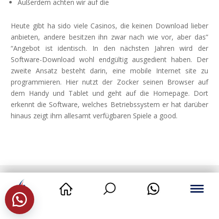
Außerdem achten wir auf die
Heute gibt ha sido viele Casinos, die keinen Download lieber
anbieten, andere besitzen ihn zwar nach wie vor, aber das”
“Angebot ist identisch. In den nächsten Jahren wird der
Software-Download wohl endgültig ausgedient haben. Der
zweite Ansatz besteht darin, eine mobile Internet site zu
programmieren. Hier nutzt der Zocker seinen Browser auf
dem Handy und Tablet und geht auf die Homepage. Dort
erkennt die Software, welches Betriebssystem er hat darüber
hinaus zeigt ihm allesamt verfügbaren Spiele a good.