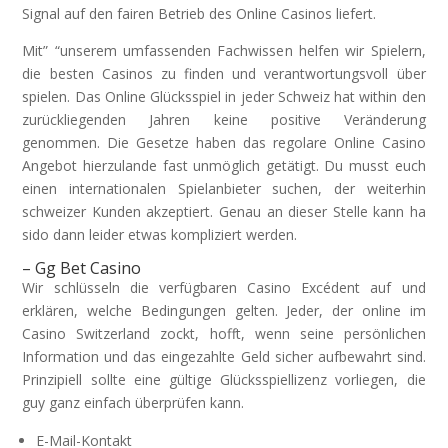
Signal auf den fairen Betrieb des Online Casinos liefert.
Mit” “unserem umfassenden Fachwissen helfen wir Spielern,
die besten Casinos zu finden und verantwortungsvoll über
spielen. Das Online Glücksspiel in jeder Schweiz hat within den
zurückliegenden Jahren keine positive Veränderung
genommen. Die Gesetze haben das regolare Online Casino
Angebot hierzulande fast unmöglich getätigt. Du musst euch
einen internationalen Spielanbieter suchen, der weiterhin
schweizer Kunden akzeptiert. Genau an dieser Stelle kann ha
sido dann leider etwas kompliziert werden.
– Gg Bet Casino
Wir schlüsseln die verfügbaren Casino Excédent auf und
erklären, welche Bedingungen gelten. Jeder, der online im
Casino Switzerland zockt, hofft, wenn seine persönlichen
Information und das eingezahlte Geld sicher aufbewahrt sind.
Prinzipiell sollte eine gültige Glücksspiellizenz vorliegen, die
guy ganz einfach überprüfen kann.
E-Mail-Kontakt