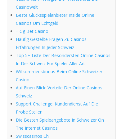
Casinowelt
Beste Glücksspielanbieter Inside Online
Casinos Um Echtgeld
– Gg Bet Casino
Häufig Gestellte Fragen Zu Casinos
Erfahrungen In Jeder Schweiz
Top 5+ Liste Der Besondersten Online Casinos
In Der Schweiz Für Spieler Aller Art
Willkommensbonus Beim Online Schweizer
Casino
Auf Einen Blick: Vorteile Der Online Casinos
Schweiz
Support Challenge: Kundendienst Auf Die
Probe Stellen
Die Besten Spieleangebote In Schweizer On
The Internet Casinos
Swisscasinos Ch