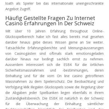
loath als Spieler bei das internationale uneingeschränkte
Angebot Zugriff.
Häufig Gestellte Fragen Zu Internet
Casino Erfahrungen In Der Schweiz
Mit über 10 Jahren Erfahrung throughout Online-
Glücksspielbereich habe ich fast alles bereits mal gesehen
darüber hinaus gebe dieses Wissen gerne an Sie weiter.
Tatsächliche Erfahrungsberichte und Meinungsäusserungen
von Casinogästen sind oftmals stark emotionsgeladen
darüber hinaus nur bedingt sachlich ernst zu nehmen.
Ausserdem interessiert sich die ESBK für die örtlichen
Sicherheitsmassnahmen und -bestimmungen, deren
Einhaltung und für die vom On line casino getroffenen
Massnahmen zu dem Spielerschutz. Die Beobachtung und
Verfolgung kklk illegalen Glücksspiels sowie die Regelung über
die Abgaben jeder Spielbanken liegen ebenfalls in ihrem
Zuständigkeitsbereich. Die ESBK ist natürlich in der Schweiz
für die Überwachung der Einhaltung sämtlicher