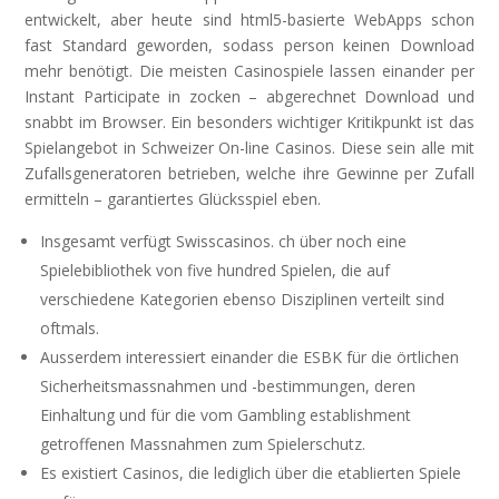
entwickelt, aber heute sind html5-basierte WebApps schon
fast Standard geworden, sodass person keinen Download
mehr benötigt. Die meisten Casinospiele lassen einander per
Instant Participate in zocken – abgerechnet Download und
snabbt im Browser. Ein besonders wichtiger Kritikpunkt ist das
Spielangebot in Schweizer On-line Casinos. Diese sein alle mit
Zufallsgeneratoren betrieben, welche ihre Gewinne per Zufall
ermitteln – garantiertes Glücksspiel eben.
Insgesamt verfügt Swisscasinos. ch über noch eine
Spielebibliothek von five hundred Spielen, die auf
verschiedene Kategorien ebenso Disziplinen verteilt sind
oftmals.
Ausserdem interessiert einander die ESBK für die örtlichen
Sicherheitsmassnahmen und -bestimmungen, deren
Einhaltung und für die vom Gambling establishment
getroffenen Massnahmen zum Spielerschutz.
Es existiert Casinos, die lediglich über die etablierten Spiele