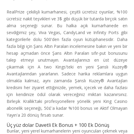
RealPrize çekilişli kumarhanesi, çeşitli ücretsiz oyunlar, %100
ücretsiz nakit teşvikleri ve 3$ gibi düşük bir tutarda birçok satın
alma seçeneği sunar. Bu halka açık kumarhanede en
sevdiğimiz şey, Viva Vegas, CandyLand ve Infinity Ports gibi
kategorilerle dolu 500'den fazla oyun kütüphanesidir. Daha
fazla bilgi için Şans Altın Paraları incelemesine bakın ve yeni bir
hesap açmadan önce Şans Altın Paraları sıfır-put bonusunu
talep etmeyi unutmayın. Avantajlarınızı en üst düzeye
çıkarmak için A two Kings'teki en yeni Şanslı Kuzey®
Avantajlarından yararlanın. Sadece harika reklamlara uygun
olmakla kalmaz, aynı zamanda Şanslı Kuzey® Avantajları
kredisini her ziyaret ettiğinizde, yemek, içecek ve daha fazlası
için kendinize ödül olarak vereceğiniz miktarı kazanırsınız.
Birleşik Krallık'taki profesyonellere yönelik yeni King Casino
abonelik seçeneği, 50£'a kadar %100 bonus ve Aktif Olmayan
Yayın'a 20 dönüş fırsatı sunar.
Üç yüz dolar Davetli Ek Bonus + 100 Ek Dönüş
Bunlar, yeni yerel kumarhanelerin yeni oyuncuları çekmek veya