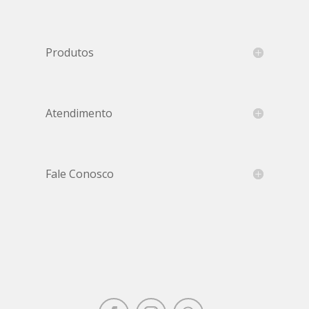
Produtos
Atendimento
Fale Conosco