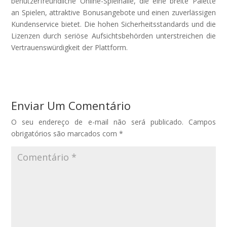
benutzerfreundliche Online-Spielhalle, die eine breite Palette
an Spielen, attraktive Bonusangebote und einen zuverlässigen
Kundenservice bietet. Die hohen Sicherheitsstandards und die
Lizenzen durch seriöse Aufsichtsbehörden unterstreichen die
Vertrauenswürdigkeit der Plattform.
Enviar Um Comentário
O seu endereço de e-mail não será publicado.
Campos
obrigatórios são marcados com
*