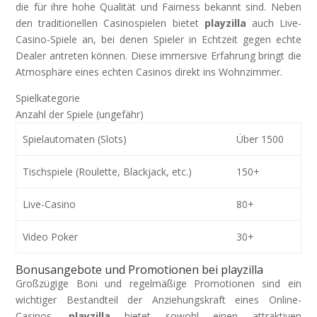
die für ihre hohe Qualität und Fairness bekannt sind. Neben
den traditionellen Casinospielen bietet
playzilla
auch Live-
Casino-Spiele an, bei denen Spieler in Echtzeit gegen echte
Dealer antreten können. Diese immersive Erfahrung bringt die
Atmosphäre eines echten Casinos direkt ins Wohnzimmer.
Spielkategorie
Anzahl der Spiele (ungefähr)
Spielautomaten (Slots)
Über 1500
Tischspiele (Roulette, Blackjack, etc.)
150+
Live-Casino
80+
Video Poker
30+
Bonusangebote und Promotionen bei playzilla
Großzügige Boni und regelmäßige Promotionen sind ein
wichtiger Bestandteil der Anziehungskraft eines Online-
Casinos.
playzilla
bietet sowohl einen attraktiven