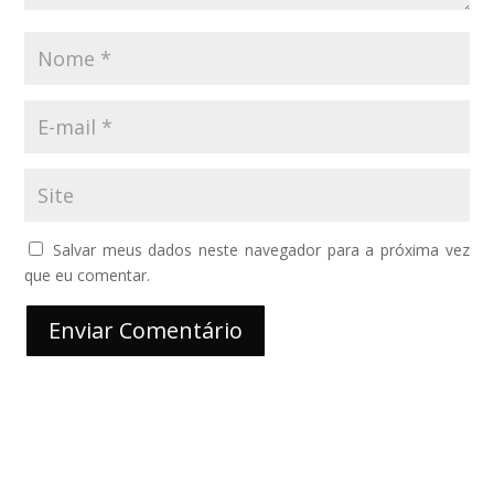
Salvar meus dados neste navegador para a próxima vez
que eu comentar.