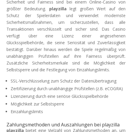
Sicherheit und Fairness sind bei einem Online-Casino von
größter Bedeutung.
playzilla
legt großen Wert auf den
Schutz der Spielerdaten und verwendet modernste
Sicherheitsmaßnahmen, um sicherzustellen, dass alle
Transaktionen verschlüsselt und sicher sind. Das Casino
verfügt über eine Lizenz einer angesehenen
Glücksspielbehörde, die seine Seriosität und Zuverlässigkeit
bestätigt. Darüber hinaus werden die Spiele regelmäßig von
unabhängigen Prüfstellen auf ihre Fairness überprüft.
Zusätzliche Sicherheitsmerkale sind die Möglichkeit der
Selbstsperre und die Festlegung von Einzahlungslimits.
SSL-Verschlüsselung zum Schutz der Datenübertragung
Zertifizierung durch unabhängige Prüfstellen (z.B. eCOGRA)
Lizenzierung durch eine seriöse Glücksspielbehörde
Möglichkeit zur Selbstsperre
Einzahlungslimits
Zahlungsmethoden und Auszahlungen bei playzilla
playzilla
bietet eine Vielzahl von Zahlungsmethoden an, um