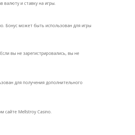
 валюту и ставку на игры.
но. Бонус может быть использован для игры
Если вы не зарегистрировались, вы не
льзован для получения дополнительного
сайте Mellstroy Casino.