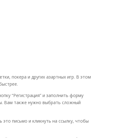
тки, покера и других азартных игр. В этом
быстрее.
нопку “Регистрация” и заполнить форму
ты. Вам также нужно выбрать сложный
 это письмо и кликнуть на ссылку, чтобы