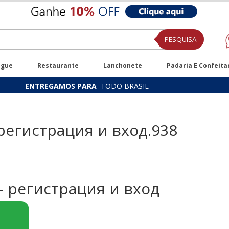
PESQUISA
ugue
Restaurante
Lanchonete
Padaria E Confeita
ENTREGAMOS PARA
TODO BRASIL
регистрация и вход.938
– регистрация и вход