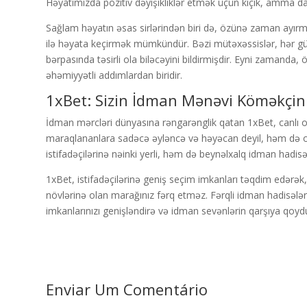
Həyatımızda pozitiv dəyişikliklər etmək üçün kiçik, amma da
Sağlam həyatın əsas sirlərindən biri də, özünə zaman ayırma
ilə həyata keçirmək mümkündür. Bəzi mütəxəssislər, hər gün 
bərpasında təsirli ola biləcəyini bildirmişdir. Eyni zaman
əhəmiyyətli addımlardan biridir.
1xBet: Sizin İdman Mənəvi Köməkçin
İdman mərcləri dünyasına rəngarənglik qatan 1xBet, canlı oy
maraqlananlara sadəcə əyləncə və həyəcan deyil, həm də o
istifadəçilərinə nəinki yerli, həm də beynəlxalq idman hadis
1xBet, istifadəçilərinə geniş seçim imkanları təqdim edərək
növlərinə olan marağınız fərq etməz. Fərqli idman hadisəl
imkanlarınızı genişləndirə və idman sevənlərin qarşıya qoy
Enviar Um Comentário