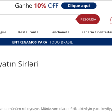
PESQUISA
ugue
Restaurante
Lanchonete
Padaria E Confeita
ENTREGAMOS PARA
TODO BRASIL
atın Sirləri
sında mühüm rol oynayır. Müntəzəm olaraq fiziki aktivliyin yuxu keyfiyyə