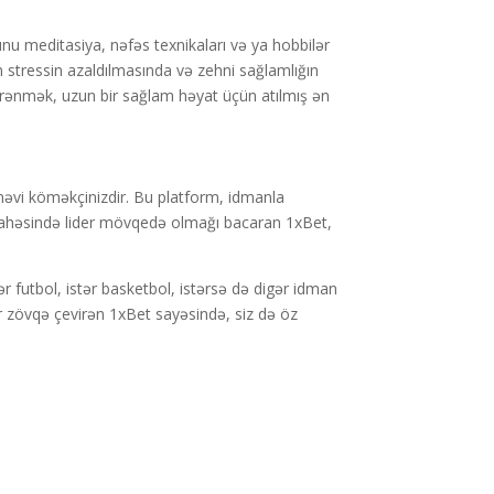
nu meditasiya, nəfəs texnikaları və ya hobbilər
n stressin azaldılmasında və zehni sağlamlığın
yrənmək, uzun bir sağlam həyat üçün atılmış ən
ənəvi köməkçinizdir. Bu platform, idmanla
sahəsində lider mövqedə olmağı bacaran 1xBet,
 futbol, istər basketbol, istərsə də digər idman
r zövqə çevirən 1xBet sayəsində, siz də öz