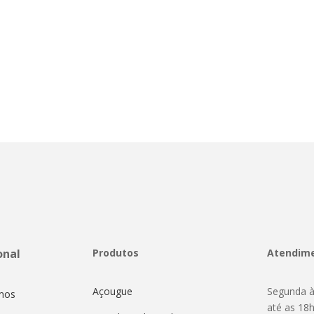
onal
Produtos
Atendim
Açougue
Segunda à
mos
até as 18