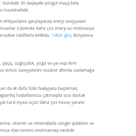
r. Gündəlik 30 dəqiqəlik yüngül məşq belə
i məsləhətlidir.
 ehtiyaclarını qarşılayaraq enerji səviyyəsini
ə, insanlar özlərində daha çox enerji və motivasiya
azkar təkliflərlə birlikdə,
1xBet giriş
dünyasına
, qaçış, üzgüçülük, yoga və ya rəqs kimi
zi və stress səviyyələrini nəzarət altında saxlamağa
n də ilk dəfə fiziki fəaliyyətə başlamaq
 sağlamlıq hədəflərinizə çatmaqda sizə dəstək
əyat tərzi inşası üçün daha çox həvəs yaranır.
lanma, vitamin və minerallarla zəngin qidaların və
ımıza olan təsirini unutmamaq vacibdir.