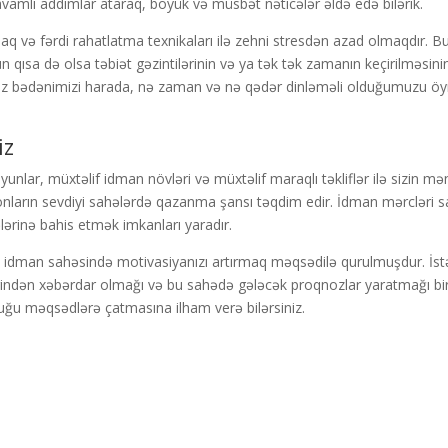
vamlı addımlar ataraq, böyük və müsbət nəticələr əldə edə bilərik.
q və fərdi rahatlatma texnikaları ilə zehni stresdən azad olmaqdır. Bu
qısa də olsa təbiət gəzintilərinin və ya tək tək zamanın keçirilməsini
da, öz bədənimizi harada, nə zaman və nə qədər dinləməli olduğumuzu ö
iz
unlar, müxtəlif idman növləri və müxtəlif maraqlı təkliflər ilə sizin m
nların sevdiyi sahələrdə qazanma şansı təqdim edir. İdman mərcləri 
ələrinə bahis etmək imkanları yaradır.
, idman sahəsində motivasiyanızı artırmaq məqsədilə qurulmuşdur. İstər
ərindən xəbərdar olmağı və bu sahədə gələcək proqnozlar yaratmağı bi
duğu məqsədlərə çatmasına ilham verə bilərsiniz.