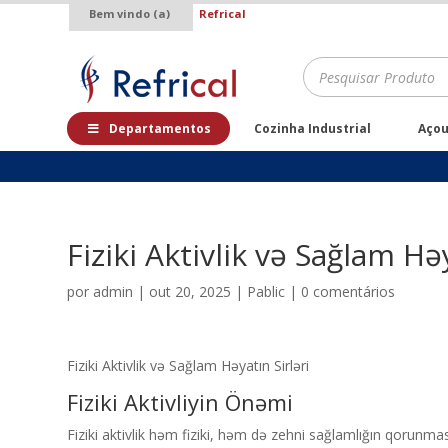
Bem vindo (a)
Refrical
.
Pesquisar
produtos
Departamentos
Cozinha Industrial
Aço
Fiziki Aktivlik və Sağlam Həy
por
admin
|
out 20, 2025
|
Pablic
|
0 comentários
Fiziki Aktivlik və Sağlam Həyatın Sirləri
Fiziki Aktivliyin Önəmi
Fiziki aktivlik həm fiziki, həm də zehni sağlamlığın qorunma