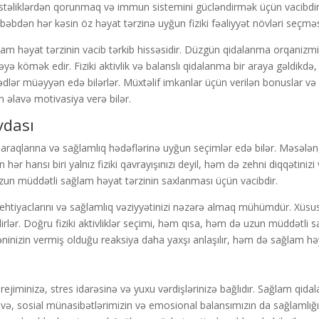
 xəstəliklərdən qorunmaq və immun sistemini gücləndirmək üçün vacibdi
bəbdən hər kəsin öz həyat tərzinə uyğun fiziki fəaliyyət növləri seçməs
lam həyat tərzinin vacib tərkib hissəsidir. Düzgün qidalanma orqanizmin
tməyə kömək edir. Fiziki aktivlik və balanslı qidalanma bir araya gəldikd
lər müəyyən edə bilərlər. Müxtəlif imkanlar üçün verilən bonuslar və ec
əlavə motivasiya verə bilər.
ydası
 maraqlarına və sağlamlıq hədəflərinə uyğun seçimlər edə bilər. Məsələn
n hər hansı biri yalnız fiziki qavrayışınızı deyil, həm də zehni diqqətini
uzun müddətli sağlam həyat tərzinin saxlanması üçün vacibdir.
ehtiyaclarını və sağlamlıq vəziyyətinizi nəzərə almaq mühümdür. Xüsusə
irlər. Doğru fiziki aktivliklər seçimi, həm qısa, həm də uzun müddətli
bədəninizin vermiş olduğu reaksiya daha yaxşı anlaşılır, həm də sağlam h
 rejiminizə, stres idarəsinə və yuxu vərdişlərinizə bağlıdır. Sağlam qida
lavə, sosial münasibətlərimizin və emosional balansımızın da sağlamlığ