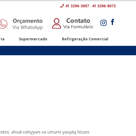
41 3296-3007 . 41 3296-8072


ria
Supermercado
Refrigeração Comercial
tini, əhval-ruhiyyəni və ümumi yaxşılıq hissini