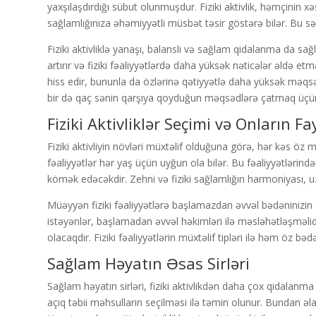
yaxşılaşdırdığı sübut olunmuşdur. Fiziki aktivlik, həmçinin
sağlamlığınıza əhəmiyyətli müsbət təsir göstərə bilər. Bu sə
Fiziki aktivliklə yanaşı, balanslı və sağlam qidalanma da sağ
artırır və fiziki fəaliyyətlərdə daha yüksək nəticələr əldə e
hiss edir, bununla da özlərinə qətiyyətlə daha yüksək məqsəd
bir də qaç sənin qarşıya qoyduğun məqsədlərə çatmaq üçün 
Fiziki Aktivliklər Seçimi və Onların Fa
Fiziki aktivliyin növləri müxtəlif olduğuna görə, hər kəs öz
fəaliyyətlər hər yaş üçün uyğun ola bilər. Bu fəaliyyətlərində
kömək edəcəkdir. Zehni və fiziki sağlamlığın harmoniyası, 
Müəyyən fiziki fəaliyyətlərə başlamazdan əvvəl bədəninizin 
istəyənlər, başlamadan əvvəl həkimləri ilə məsləhətləşməlid
olacaqdır. Fiziki fəaliyyətlərin müxtəlif tipləri ilə həm öz 
Sağlam Həyatın Əsas Sirləri
Sağlam həyatın sirləri, fiziki aktivlikdən daha çox qidalanma
açıq təbii məhsulların seçilməsi ilə təmin olunur. Bundan ə