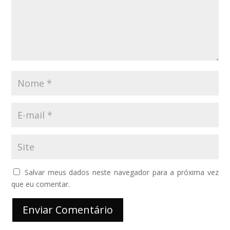
Salvar meus dados neste navegador para a próxima vez
que eu comentar.