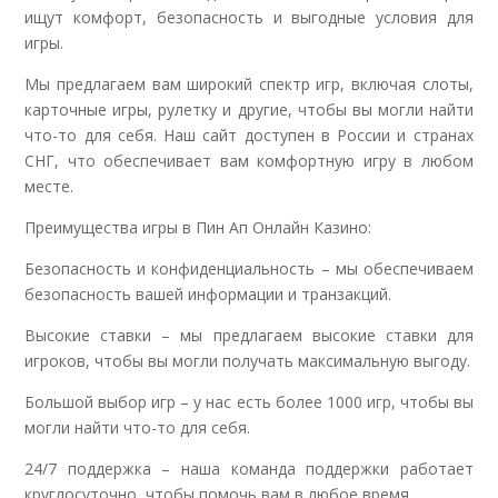
ищут комфорт, безопасность и выгодные условия для
игры.
Мы предлагаем вам широкий спектр игр, включая слоты,
карточные игры, рулетку и другие, чтобы вы могли найти
что-то для себя. Наш сайт доступен в России и странах
СНГ, что обеспечивает вам комфортную игру в любом
месте.
Преимущества игры в Пин Ап Онлайн Казино:
Безопасность и конфиденциальность – мы обеспечиваем
безопасность вашей информации и транзакций.
Высокие ставки – мы предлагаем высокие ставки для
игроков, чтобы вы могли получать максимальную выгоду.
Большой выбор игр – у нас есть более 1000 игр, чтобы вы
могли найти что-то для себя.
24/7 поддержка – наша команда поддержки работает
круглосуточно, чтобы помочь вам в любое время.