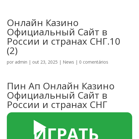
Онлайн Казино
Официальный Сайт в
России и странах СНГ.10
(2)
por
admin
|
out 23, 2025
|
News
|
0 comentários
Пин Ап Онлайн Казино
Официальный Сайт в
России и странах СНГ
▶️
ИГРАТЬ