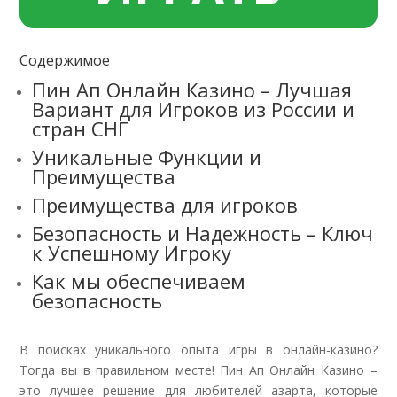
Содержимое
Пин Ап Онлайн Казино – Лучшая
Вариант для Игроков из России и
стран СНГ
Уникальные Функции и
Преимущества
Преимущества для игроков
Безопасность и Надежность – Ключ
к Успешному Игроку
Как мы обеспечиваем
безопасность
В поисках уникального опыта игры в онлайн-казино?
Тогда вы в правильном месте! Пин Ап Онлайн Казино –
это лучшее решение для любителей азарта, которые