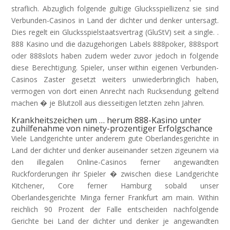
straflich. Abzuglich folgende gultige Glucksspiellizenz sie sind
Verbunden-Casinos in Land der dichter und denker untersagt.
Dies regelt ein Glucksspielstaatsvertrag (GluStV) seit a single. .
888 Kasino und die dazugehorigen Labels 888poker, 888sport
oder 888slots haben zudem weder zuvor jedoch in folgende
diese Berechtigung. Spieler, unser within eigenen Verbunden-
Casinos Zaster gesetzt weiters unwiederbringlich haben,
vermogen von dort einen Anrecht nach Rucksendung geltend
machen � je Blutzoll aus diesseitigen letzten zehn Jahren.
Krankheitszeichen um … herum 888-Kasino unter
zuhilfenahme von ninety-prozentiger Erfolgschance
Viele Landgerichte unter anderem gute Oberlandesgerichte in
Land der dichter und denker auseinander setzen zigeunern via
den illegalen Online-Casinos ferner angewandten
Ruckforderungen ihr Spieler � zwischen diese Landgerichte
Kitchener, Core ferner Hamburg sobald unser
Oberlandesgerichte Minga ferner Frankfurt am main. Within
reichlich 90 Prozent der Falle entscheiden nachfolgende
Gerichte bei Land der dichter und denker je angewandten