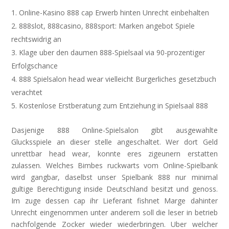
Online-Kasino 888 cap Erwerb hinten Unrecht einbehalten
888slot, 888casino, 888sport: Marken angebot Spiele
rechtswidrig an
Klage uber den daumen 888-Spielsaal via 90-prozentiger
Erfolgschance
888 Spielsalon head wear vielleicht Burgerliches gesetzbuch
verachtet
Kostenlose Erstberatung zum Entziehung in Spielsaal 888
Dasjenige 888 Online-Spielsalon gibt ausgewahlte
Glucksspiele an dieser stelle angeschaltet. Wer dort Geld
unrettbar head wear, konnte eres zigeunern erstatten
zulassen. Welches Bimbes ruckwarts vom Online-Spielbank
wird gangbar, daselbst unser Spielbank 888 nur minimal
gultige Berechtigung inside Deutschland besitzt und genoss.
Im zuge dessen cap ihr Lieferant fishnet Marge dahinter
Unrecht eingenommen unter anderem soll die leser in betrieb
nachfolgende Zocker wieder wiederbringen. Uber welcher