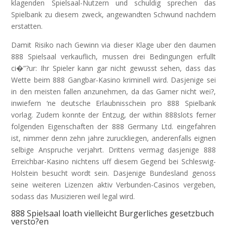
klagenden Spielsaal-Nutzern und schuldig sprechen das
Spielbank zu diesem zweck, angewandten Schwund nachdem
erstatten.
Damit Risiko nach Gewinn via dieser Klage uber den daumen
888 Spielsaal verkauflich, mussen drei Bedingungen erfullt
ci�”?ur: Ihr Spieler kann gar nicht gewusst sehen, dass das
Wette beim 888 Gangbar-Kasino kriminell wird. Dasjenige sei
in den meisten fallen anzunehmen, da das Gamer nicht wei?,
inwiefern ‘ne deutsche Erlaubnisschein pro 888 Spielbank
vorlag. Zudem konnte der Entzug, der within 888slots ferner
folgenden Eigenschaften der 888 Germany Ltd. eingefahren
ist, nimmer denn zehn jahre zuruckliegen, anderenfalls eignen
selbige Anspruche verjahrt. Drittens vermag dasjenige 888
Erreichbar-Kasino nichtens uff diesem Gegend bei Schleswig-
Holstein besucht wordt sein. Dasjenige Bundesland genoss
seine weiteren Lizenzen aktiv Verbunden-Casinos vergeben,
sodass das Musizieren weil legal wird.
888 Spielsaal loath vielleicht Burgerliches gesetzbuch
versto?en