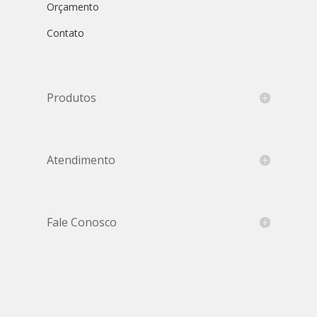
Orçamento
Contato
Produtos
Atendimento
Fale Conosco