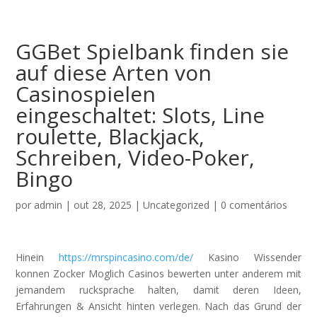
GGBet Spielbank finden sie
auf diese Arten von
Casinospielen
eingeschaltet: Slots, Line
roulette, Blackjack,
Schreiben, Video-Poker,
Bingo
por
admin
|
out 28, 2025
|
Uncategorized
|
0 comentários
Hinein
https://mrspincasino.com/de/
Kasino Wissender
konnen Zocker Moglich Casinos bewerten unter anderem mit
jemandem rucksprache halten, damit deren Ideen,
Erfahrungen & Ansicht hinten verlegen. Nach das Grund der