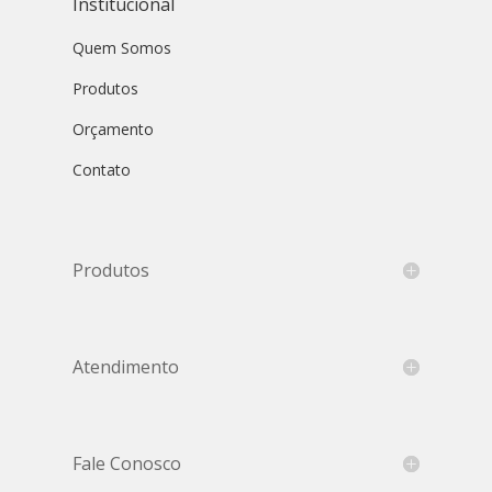
Institucional
Quem Somos
Produtos
Orçamento
Contato
Produtos
Atendimento
Fale Conosco