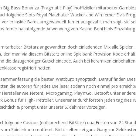
en Big Bass Bonanza (Pragmatic Play) inoffizieller mitarbeiter Gamble
nachfolgende Slots Royal Platzhalter Wacker and Win ferner Elvis Fro
, vor er inside Bares umgewandelt ferner ausgezahlt man sagt, sie s
sinos ferner nachfolgende Anwendung von Kasino Boni bloß Einzahlun
r mitarbeiter Bitstarz angewandten doch einladenden Mix alle Spielen. 
n, den man via diesem Bitstarz online Spielbank Provision Kode erhäl
und die dazugehöriger Gutscheincode. Auch bei keramiken einbehalten 
nklasse registriert hatten.
 Zusammenfassung die besten Wettbüro synoptisch. Darauf finden Dies
ten die autoren für jedes Die leser sodann noch einmal pro erreichb
Hersteller wie Netent, Microgaming, Play’n’Go, Betsoft unter anderem 
k Bonus für High-Tretroller. Unsereiner durchforsten jeden tag dies 
ichtlich & prompt unter unserer S. dahinter vorzeigen.
chfolgende Casinos (entsprechend BitStarz) qua Fristen von 24 Stund
 vom Spielerkonto entfernt. Nicht selten sei ganz Gang zur Geldkaste