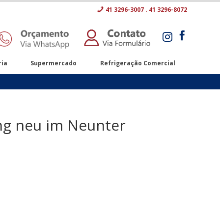
41 3296-3007 . 41 3296-8072


ria
Supermercado
Refrigeração Comercial
ung neu im Neunter