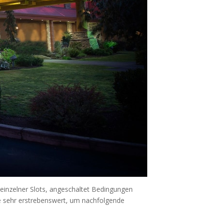
 einzelner Slots, angeschaltet Bedingungen
ele sehr erstrebenswert, um nachfolgende