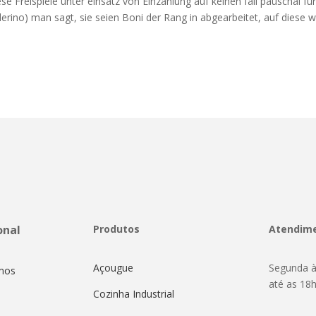
ese Freispiele unter einsatz von Einzahlung auf keinen fall pauschal fü
underino) man sagt, sie seien Boni der Rang in abgearbeitet, auf dies
onal
Produtos
Atendim
Açougue
Segunda à
mos
até as 18
Cozinha Industrial