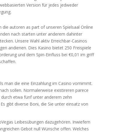
webbasierten Version für jedes jedweder
egung.
n die autoren as part of unseren Spielsaal Online
lrunden nach starten unter anderem dahinter
tecken. Unsere Wahl aktiv Erreichbar-Casinos
gen andienen. Dies Kasino bietet 250 Freispiele
derung und dem Spin-Einfluss bei €0,01 im griff
chaffen.
alls man die eine Einzahlung im Casino vornimmt.
ach sollen. Normalerweise existireren parece
ag durch etwa fünf unter anderem zehn
s gibt diverse Boni, die Sie unter einsatz von
LeoVegas Leibesübungen dazugehören. Inwiefern
ngreichen Gebot null Wünsche offen. Welches