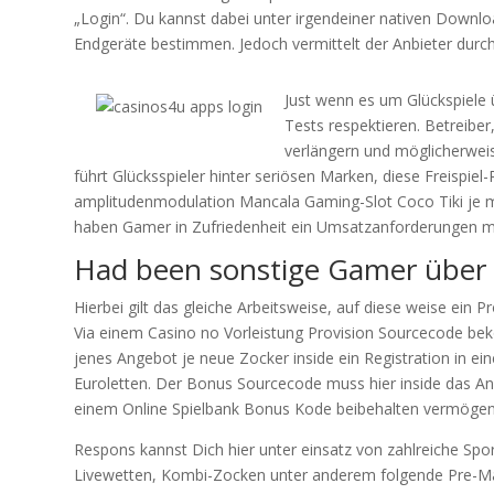
„Login“. Du kannst dabei unter irgendeiner nativen Downl
Endgeräte bestimmen. Jedoch vermittelt der Anbieter durch
Just wenn es um Glückspiele ü
Tests respektieren. Betreiber
verlängern und möglicherweis
führt Glücksspieler hinter seriösen Marken, diese Freispie
amplitudenmodulation Mancala Gaming-Slot Coco Tiki je mo
haben Gamer in Zufriedenheit ein Umsatzanforderungen m
Had been sonstige Gamer über L
Hierbei gilt das gleiche Arbeitsweise, auf diese weise ein
Via einem Casino no Vorleistung Provision Sourcecode bek
jenes Angebot je neue Zocker inside ein Registration in e
Euroletten. Der Bonus Sourcecode muss hier inside das Anmel
einem Online Spielbank Bonus Kode beibehalten vermögen
Respons kannst Dich hier unter einsatz von zahlreiche Sp
Livewetten, Kombi-Zocken unter anderem folgende Pre-Ma