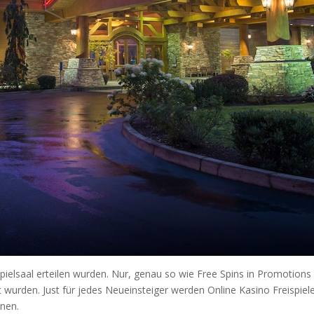
Spielsaal erteilen wurden. Nur, genau so wie Free Spins in Promotions
et wurden. Just für jedes Neueinsteiger werden Online Kasino Freispi
nen.