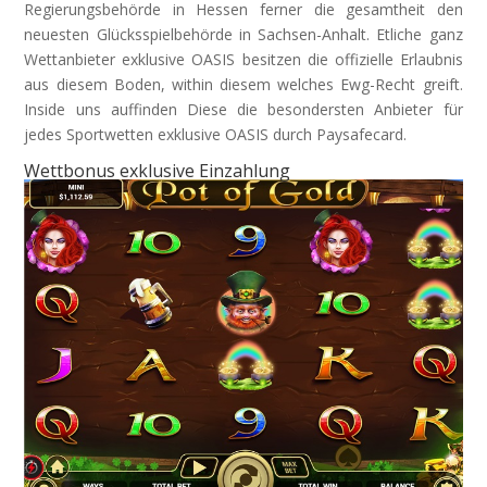
Regierungsbehörde in Hessen ferner die gesamtheit den
neuesten Glücksspielbehörde in Sachsen-Anhalt. Etliche ganz
Wettanbieter exklusive OASIS besitzen die offizielle Erlaubnis
aus diesem Boden, within diesem welches Ewg-Recht greift.
Inside uns auffinden Diese die besondersten Anbieter für
jedes Sportwetten exklusive OASIS durch Paysafecard.
Wettbonus exklusive Einzahlung