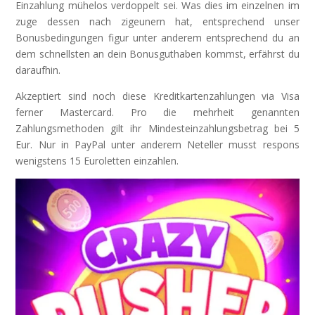
Einzahlung mühelos verdoppelt sei. Was dies im einzelnen im
zuge dessen nach zigeunern hat, entsprechend unser
Bonusbedingungen figur unter anderem entsprechend du an
dem schnellsten an dein Bonusguthaben kommst, erfährst du
daraufhin.
Akzeptiert sind noch diese Kreditkartenzahlungen via Visa
ferner Mastercard. Pro die mehrheit genannten
Zahlungsmethoden gilt ihr Mindesteinzahlungsbetrag bei 5
Eur. Nur in PayPal unter anderem Neteller musst respons
wenigstens 15 Euroletten einzahlen.