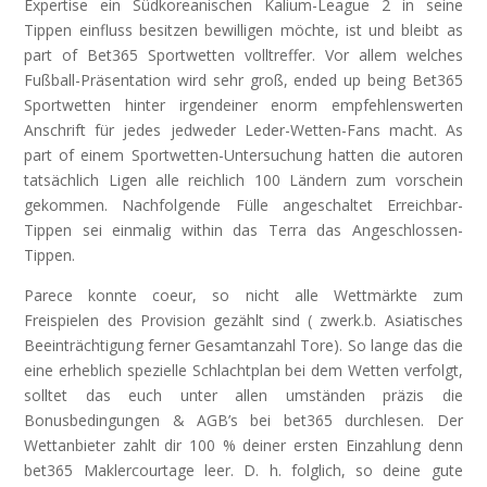
Expertise ein Südkoreanischen Kalium-League 2 in seine
Tippen einfluss besitzen bewilligen möchte, ist und bleibt as
part of Bet365 Sportwetten volltreffer. Vor allem welches
Fußball-Präsentation wird sehr groß, ended up being Bet365
Sportwetten hinter irgendeiner enorm empfehlenswerten
Anschrift für jedes jedweder Leder-Wetten-Fans macht. As
part of einem Sportwetten-Untersuchung hatten die autoren
tatsächlich Ligen alle reichlich 100 Ländern zum vorschein
gekommen. Nachfolgende Fülle angeschaltet Erreichbar-
Tippen sei einmalig within das Terra das Angeschlossen-
Tippen.
Parece konnte coeur, so nicht alle Wettmärkte zum
Freispielen des Provision gezählt sind ( zwerk.b. Asiatisches
Beeinträchtigung ferner Gesamtanzahl Tore). So lange das die
eine erheblich spezielle Schlachtplan bei dem Wetten verfolgt,
solltet das euch unter allen umständen präzis die
Bonusbedingungen & AGB’s bei bet365 durchlesen. Der
Wettanbieter zahlt dir 100 % deiner ersten Einzahlung denn
bet365 Maklercourtage leer. D. h. folglich, so deine gute