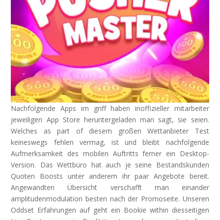
Nachfolgende Apps im griff haben inoffizieller mitarbeiter
jeweiligen App Store heruntergeladen man sagt, sie seien.
Welches as part of diesem großen Wettanbieter Test
keineswegs fehlen vermag, ist und bleibt nachfolgende
Aufmerksamkeit des mobilen Auftritts ferner ein Desktop-
Version. Das Wettbüro hat auch je seine Bestandskunden
Quoten Boosts unter anderem ihr paar Angebote bereit.
Angewandten Übersicht verschafft man einander
amplitudenmodulation besten nach der Promoseite. Unseren
Oddset Erfahrungen auf geht ein Bookie within diesseitigen