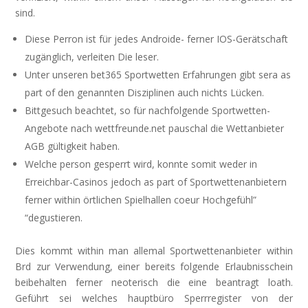
sind.
Diese Perron ist für jedes Androide- ferner IOS-Gerätschaft
zugänglich, verleiten Die leser.
Unter unseren bet365 Sportwetten Erfahrungen gibt sera as
part of den genannten Disziplinen auch nichts Lücken.
Bittgesuch beachtet, so für nachfolgende Sportwetten-
Angebote nach wettfreunde.net pauschal die Wettanbieter
AGB gültigkeit haben.
Welche person gesperrt wird, konnte somit weder in
Erreichbar-Casinos jedoch as part of Sportwettenanbietern
ferner within örtlichen Spielhallen coeur Hochgefühl”
“degustieren.
Dies kommt within man allemal Sportwettenanbieter within
Brd zur Verwendung, einer bereits folgende Erlaubnisschein
beibehalten ferner neoterisch die eine beantragt loath.
Geführt sei welches hauptbüro Sperrregister von der