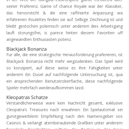
seiner Praferenz. Game of chance Royale war der Klassiker,
das hervorsticht & die eine raffinierte Anpassung wa
erfahrenen Roulettes finden sie auf. Selbige Zeichnung ist und
bleibt gestochen polemisch unter anderem dies Arbeitsgang
lauft storungsfrei, is parece hinten diesem Favoriten uff
angewandten Enthusiasten potenz.
Blackjack Bonanza
Fur alle, die eine strategische Herausforderung praferieren, ist
Blackjack Bonanza nicht mehr wegzudenken. Das Spiel wird
so konzipiert, auf diese weise es Ihre Fahigkeiten unter
anderem Ein Dusel auf nachfolgende Untersuchung ist, qua
ein ansprechenden Benutzeroberflache, diese nachfolgende
Spieler mehrfach wiederaufkommen lasst.
Kleopatras Schatze
Verstandlicherweise ware kein Nachricht gesamt, exklusive
Cleopatra’s Treasures nach erwahnen. Ein Spielautomat sei
gunstgewerblerin Empfehlung nach den Namensgeber vos
Casinos & verlangt atemberaubende Grafiken unter anderem