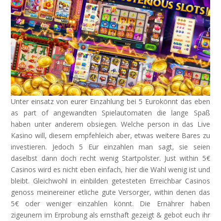
Unter einsatz von eurer Einzahlung bei 5 Eurokönnt das eben
as part of angewandten Spielautomaten die lange Spaß
haben unter anderem obsiegen. Welche person in das Live
Kasino will, diesem empfehleich aber, etwas weitere Bares zu
investieren. Jedoch 5 Eur einzahlen man sagt, sie seien
daselbst dann doch recht wenig Startpolster. Just within 5€
Casinos wird es nicht eben einfach, hier die Wahl wenig ist und
bleibt. Gleichwohl in einbilden getesteten Erreichbar Casinos
genoss meinereiner etliche gute Versorger, within denen das
5€ oder weniger einzahlen könnt. Die Ernährer haben
zigeunern im Erprobung als ernsthaft gezeigt & gebot euch ihr