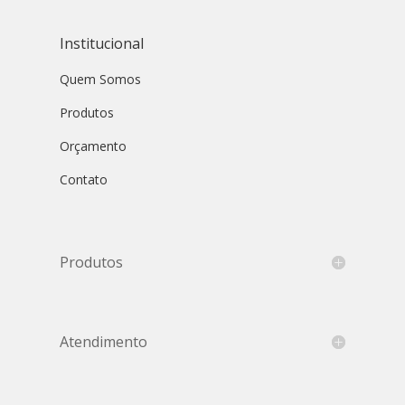
Institucional
Quem Somos
Produtos
Orçamento
Contato
Produtos
Atendimento