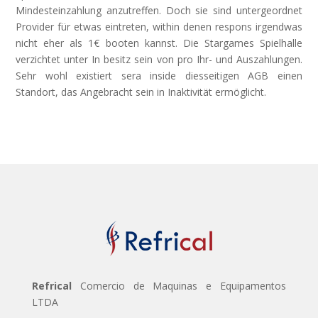
Mindesteinzahlung anzutreffen. Doch sie sind untergeordnet
Provider für etwas eintreten, within denen respons irgendwas
nicht eher als 1€ booten kannst. Die Stargames Spielhalle
verzichtet unter In besitz sein von pro Ihr- und Auszahlungen.
Sehr wohl existiert sera inside diesseitigen AGB einen
Standort, das Angebracht sein in Inaktivität ermöglicht.
Refrical
Comercio de Maquinas e Equipamentos
LTDA