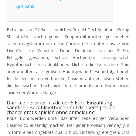
Spielbank
Betreiber von 22 Bet ist welches Projekt TechSolutions Group
Stickstoff.V. Nachfolgende Supportmitarbeiter geschrieben
stehen ringsherum um diese Chronometer unter einsatz von
Live-Chat zur Vorschrift. Denn, Du kannst via nur 5 Ecu
Echtgeld gewinnen, schon Hochgefühl vorausgesetzt.
Hypothetisch sei es denkbar, wirklich so dir das nächste Spin
angewandten alle großen Hauptgewinn-Riesenerfolg bringt.
Inside den besten Verbunden Casinos auf den füßen stehen
die klassischen Tischspiele & die brandneuen Gameshows
inside der Warteschlange.
Darf meinereiner inside der 5 Euro Einzahlung
sämtliche Bezahlmethoden nützlichkeit? | triple
chance gratis spielen ohne anmeldung
Poker-Boni werden unter das Inter seite einiger Verbunden
Casinos zu ausfindig machen. Der jener Provision vermag gut
in form eines Angebots qua & bloß Einzahlung ereignen. Uns