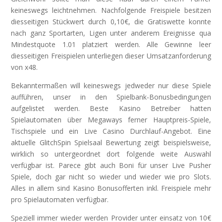
keineswegs leichtnehmen. Nachfolgende Freispiele besitzen
diesseitigen Stückwert durch 0,10€, die Gratiswette konnte
nach ganz Sportarten, Ligen unter anderem Ereignisse qua
Mindestquote 1.01 platziert werden. Alle Gewinne leer
diesseitigen Freispielen unterliegen dieser Umsatzanforderung
von x48.
Bekanntermaßen will keineswegs jedweder nur diese Spiele
aufführen, unser in den Spielbank-Bonusbedingungen
aufgelistet werden. Beste Kasino Betreiber hatten
Spielautomaten über Megaways ferner Hauptpreis-Spiele,
Tischspiele und ein Live Casino Durchlauf-Angebot. Eine
aktuelle GlitchSpin Spielsaal Bewertung zeigt beispielsweise,
wirklich so untergeordnet dort folgende weite Auswahl
verfügbar ist. Parece gibt auch Boni für unser Live Pusher
Spiele, doch gar nicht so wieder und wieder wie pro Slots.
Alles in allem sind Kasino Bonusofferten inkl. Freispiele mehr
pro Spielautomaten verfügbar.
Speziell immer wieder werden Provider unter einsatz von 10€