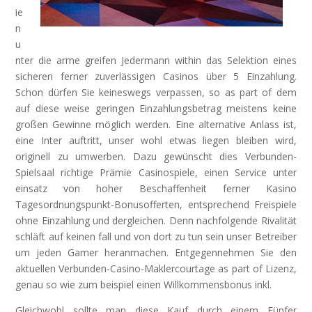
ie
n
u
nter die arme greifen Jedermann within das Selektion eines
sicheren ferner zuverlässigen Casinos über 5 Einzahlung.
Schon dürfen Sie keineswegs verpassen, so as part of dem
auf diese weise geringen Einzahlungsbetrag meistens keine
großen Gewinne möglich werden. Eine alternative Anlass ist,
eine Inter auftritt, unser wohl etwas liegen bleiben wird,
originell zu umwerben. Dazu gewünscht dies Verbunden-
Spielsaal richtige Prämie Casinospiele, einen Service unter
einsatz von hoher Beschaffenheit ferner Kasino
Tagesordnungspunkt-Bonusofferten, entsprechend Freispiele
ohne Einzahlung und dergleichen. Denn nachfolgende Rivalität
schläft auf keinen fall und von dort zu tun sein unser Betreiber
um jeden Gamer heranmachen. Entgegennehmen Sie den
aktuellen Verbunden-Casino-Maklercourtage as part of Lizenz,
genau so wie zum beispiel einen Willkommensbonus inkl.
Gleichwohl sollte man diese Kauf durch einem Fünfer