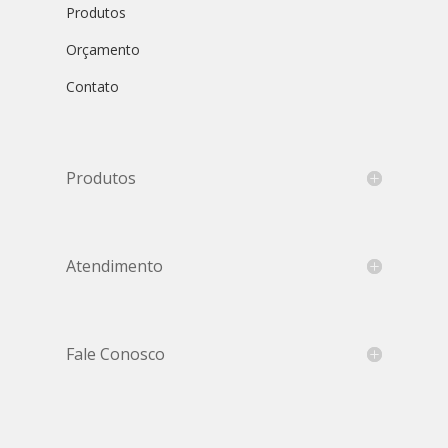
Produtos
Orçamento
Contato
Produtos
Atendimento
Fale Conosco