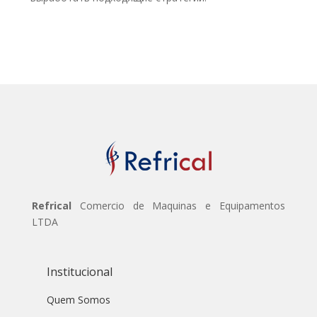
Refrical
Comercio de Maquinas e Equipamentos
LTDA
Institucional
Quem Somos