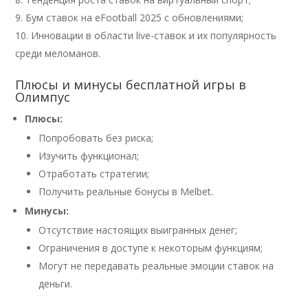
Бум ставок на eFootball 2025 с обновлениями;
Инновации в области live-ставок и их популярность
среди меломанов.
Плюсы и минусы бесплатной игры в
Олимпус
Плюсы:
Попробовать без риска;
Изучить функционал;
Отработать стратегии;
Получить реальные бонусы в Melbet.
Минусы:
Отсутствие настоящих выигранных денег;
Ограничения в доступе к некоторым функциям;
Могут не передавать реальные эмоции ставок на
деньги.