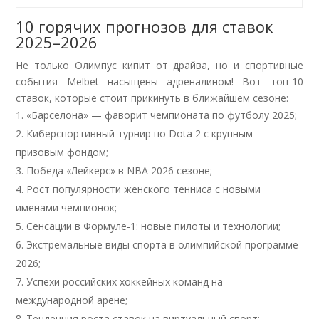
10 горячих прогнозов для ставок
2025–2026
Не только Олимпус кипит от драйва, но и спортивные
события Melbet насыщены адреналином! Вот топ-10
ставок, которые стоит прикинуть в ближайшем сезоне:
«Барселона» — фаворит чемпионата по футболу 2025;
Киберспортивный турнир по Dota 2 с крупным
призовым фондом;
Победа «Лейкерс» в NBA 2026 сезоне;
Рост популярности женского тенниса с новыми
именами чемпионок;
Сенсации в Формуле-1: новые пилоты и технологии;
Экстремальные виды спорта в олимпийской программе
2026;
Успехи российских хоккейных команд на
международной арене;
Тенденция роста ставок на виртуальный спорт;