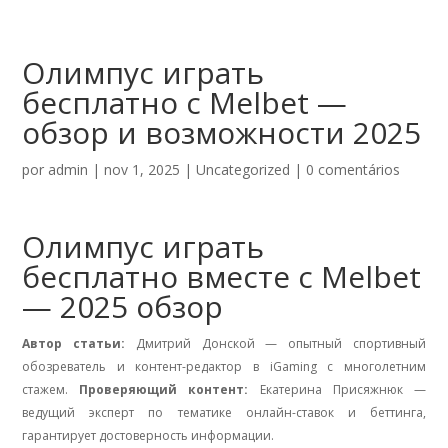
Олимпус играть
бесплатно с Melbet —
обзор и возможности 2025
por
admin
|
nov 1, 2025
|
Uncategorized
|
0 comentários
Олимпус играть
бесплатно вместе с Melbet
— 2025 обзор
Автор статьи:
Дмитрий Донской — опытный спортивный
обозреватель и контент-редактор в iGaming с многолетним
стажем.
Проверяющий контент:
Екатерина Присяжнюк —
ведущий эксперт по тематике онлайн-ставок и беттинга,
гарантирует достоверность информации.