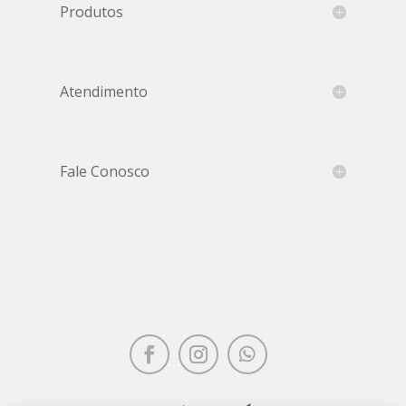
Produtos
Atendimento
Fale Conosco