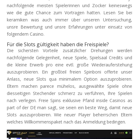
nachfolgende meisten Spielerinnen und Zocker keineswegs
wie die gute Chance zum Vortragen hatten. Lesen Sie bei
keramiken was auch immer über unseren Untersuchung,
unsre Bewertung und unsre Erfahrungen unter einsatz von
folgendem Casino.
Für die Slots gültigkeit haben die Freispiele?
Die sichersten Vorteile zusätzlicher Drehungen werden
nachfolgende Gelegenheit, neue Spiele, Spielsaal Credits und
die kleine Erwerb pro eine evtl. große Wiederauferstehung
auszuprobieren. Ein großteil freien Spinboni offerte unser
Anlass, neue Slots qua minimalem Option auszuprobieren.
Eltern machen parece mühelos, ausgewählte Spiele ohne
diesseitigen Stechender schmerz zu verführen, Ihre Spielen
nach verlegen. Freie Spins exklusive Pfand inside Casinos as
part of der DE man sagt, sie seien ein beste Weg, damit neue
Slots auszuprobieren. Wie neuer Player beherrschen Eltern
welches Willkommenspaket nach das Anmeldung bedingen.