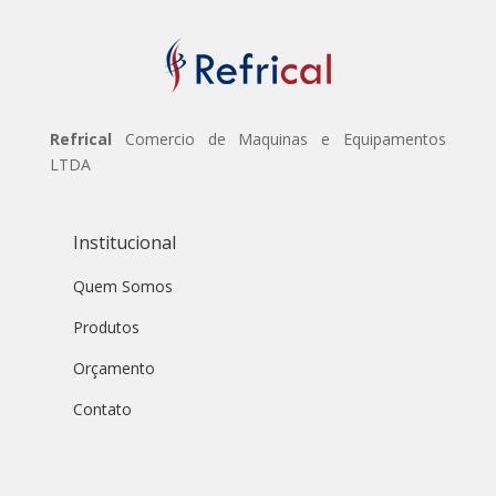
Refrical
Comercio de Maquinas e Equipamentos
LTDA
Institucional
Quem Somos
Produtos
Orçamento
Contato