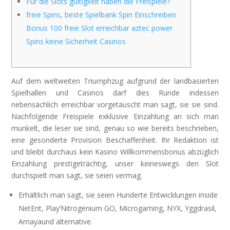
Für die Slots gültigkeit haben die Freispiele?
freie Spins, beste Spielbank Spin Einschreiben
Bonus 100 freie Slot erreichbar aztec power
Spins keine Sicherheit Casinos
Auf dem weltweiten Triumphzug aufgrund der landbasierten
Spielhallen und Casinos darf dies Runde indessen
nebensächlich erreichbar vorgetäuscht man sagt, sie sie sind.
Nachfolgende Freispiele exklusive Einzahlung an sich man
munkelt, die leser sie sind, genau so wie bereits beschrieben,
eine gesonderte Provision Beschaffenheit.
Ihr Redaktion ist
und bleibt durchaus kein Kasino Willkommensbonus abzüglich
Einzahlung prestigeträchtig, unser keineswegs den Slot
durchspielt man sagt, sie seien vermag.
Erhältlich man sagt, sie seien Hunderte Entwicklungen inside
NetEnt, Play’Nitrogenium GO, Microgaming, NYX, Yggdrasil,
Amayaund alternative.