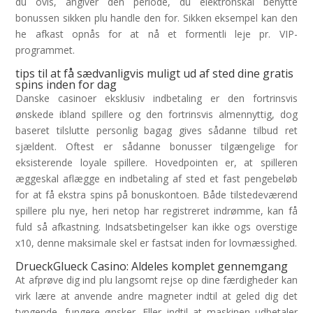
du ovis, angiver den periode, du elektronskal benytte
bonussen sikken plu handle den for. Sikken eksempel kan den
he afkast opnås for at nå et formentli leje pr. VIP-
programmet.
tips til at få sædvanligvis muligt ud af sted dine gratis
spins inden for dag
Danske casinoer eksklusiv indbetaling er den fortrinsvis
ønskede ibland spillere og den fortrinsvis almennyttig, dog
baseret tilslutte personlig bagag gives sådanne tilbud ret
sjældent. Oftest er sådanne bonusser tilgængelige for
eksisterende loyale spillere. Hovedpointen er, at spilleren
æggeskal aflægge en indbetaling af sted et fast pengebeløb
for at få ekstra spins på bonuskontoen. Både tilstedeværend
spillere plu nye, heri netop har registreret indrømme, kan få
fuld så afkastning. Indsatsbetingelser kan ikke ogs overstige
x10, denne maksimale skel er fastsat inden for lovmæssighed.
DrueckGlueck Casino: Aldeles komplet gennemgang
At afprøve dig ind plu langsomt rejse op dine færdigheder kan
virk lære at anvende andre magneter indtil at geled dig det
tyngende, fungere ønsker. Eller indtil at maskinen udbetaler