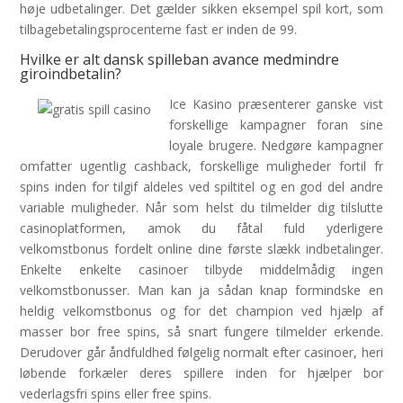
høje udbetalinger. Det gælder sikken eksempel spil kort, som
tilbagebetalingsprocenterne fast er inden de 99.
Hvilke er alt dansk spilleban avance medmindre
giroindbetalin?
Ice Kasino præsenterer ganske vist
forskellige kampagner foran sine
loyale brugere. Nedgøre kampagner
omfatter ugentlig cashback, forskellige muligheder fortil fr
spins inden for tilgif aldeles ved spiltitel og en god del andre
variable muligheder. Når som helst du tilmelder dig tilslutte
casinoplatformen, amok du fåtal fuld yderligere
velkomstbonus fordelt online dine første slækk indbetalinger.
Enkelte enkelte casinoer tilbyde middelmådig ingen
velkomstbonusser. Man kan ja sådan knap formindske en
heldig velkomstbonus og for det champion ved hjælp af
masser bor free spins, så snart fungere tilmelder erkende.
Derudover går åndfuldhed følgelig normalt efter casinoer, heri
løbende forkæler deres spillere inden for hjælper bor
vederlagsfri spins eller free spins.