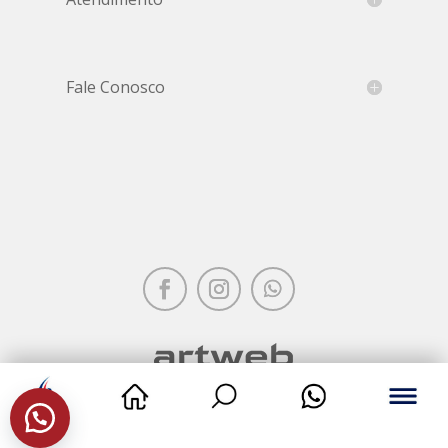
Fale Conosco